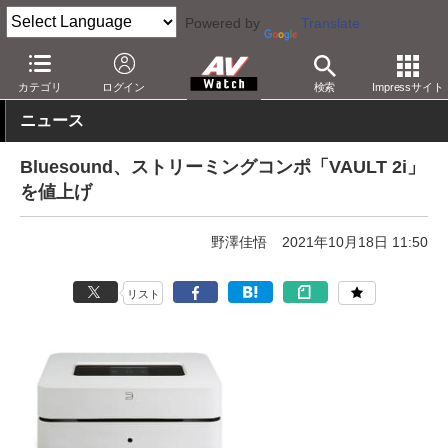
Powered by
Translate
AV Watch
製品
ミニコンポ
カテゴリ
ログイン
検索
Impressサイト
ニュース
Bluesound、ストリーミングコンポ「VAULT 2i」
を値上げ
野澤佳悟
2021年10月18日 11:50
リスト