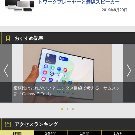
トワークプレーヤーと無線スピーカー
2019年8月20日
おすすめ記事
縦横比はどれがいい？ エンタメ目線で考える、サムスン
新「Galaxy Z Fold」
●
●
●
アクセスランキング
1時間
24時間
1週間
1カ月