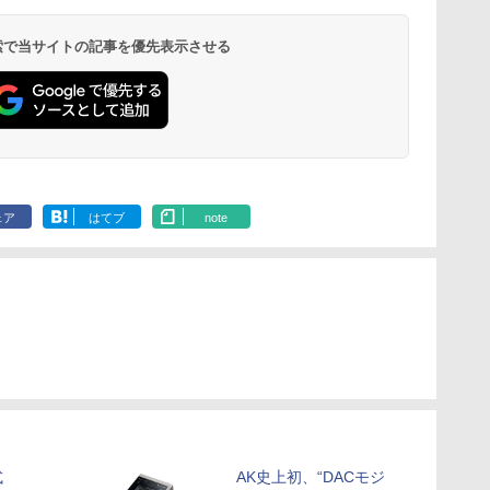
 検索で当サイトの記事を優先表示させる
ェア
はてブ
note
式
AK史上初、“DACモジ