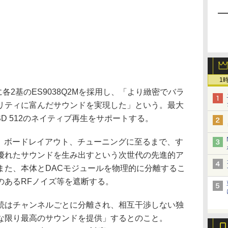
1
各2基のES9038Q2Mを採用し、「より緻密でバラ
リティに富んだサウンドを実現した」という。最大
と、DSD 512のネイティブ再生をサポートする。
計、ボードレイアウト、チューニングに至るまで、す
優れたサウンドを生み出すという次世代の先進的ア
また、本体とDACモジュールを物理的に分離するこ
のあるRFノイズ等を遮断する。
続はチャンネルごとに分離され、相互干渉しない独
な限り最高のサウンドを提供」するとのこと。