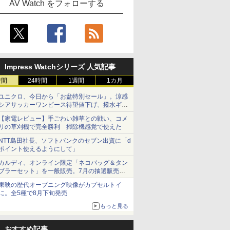
AV Watch をフォローする
Impress Watchシリーズ 人気記事
時間
24時間
1週間
1カ月
ユニクロ、今日から「お盆特別セール」。涼感
シアサッカーワンピース待望値下げ、撥水ギア
ショーツは1990円に
【家電レビュー】手ごわい雑草との戦い、コメ
リの草刈機で完全勝利 掃除機感覚で使えた
NTT島田社長、ソフトバンクのセブン出資に「d
ポイント使えるようにして」
カルディ、オンライン限定「ネコバッグ＆タン
ブラーセット」を一般販売。7月の抽選販売の
当選無効分
東映の歴代オープニング映像がカプセルトイ
に。全5種で8月下旬発売
もっと見る
おすすめ記事