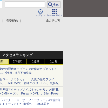
ログイン
Impress サイト
全カテゴリ
音楽配信
アクセスランキング
時間
24時間
1週間
1カ月
東映の歴代オープニング映像がカプセルトイ
に。全5種で8月下旬発売
金ロー「ナウシカ」、「真夏の怪奇ファイ
ル」、ABEMAで「葬送のフリーレン」無料配信
など。夏の特番・配信情報
世界初アクティブノイズキャンセリングII搭載
HDMIケーブル「Pulsar HDMI」。SilentPower
から
「バック・トゥ・ザ・フューチャー」の時計台
をモチーフにした腕時計。1985本限定