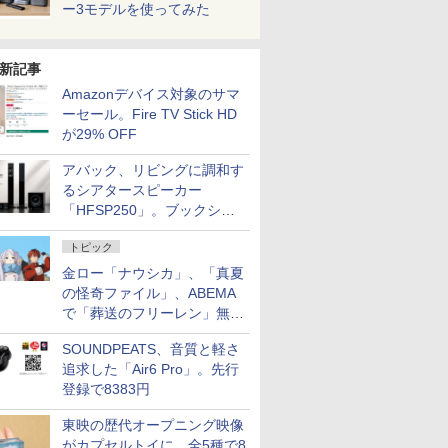
ー3モデルを使ってみた
新記事
Amazonデバイス対象のサマ
ーセール。Fire TV Stick HD
が29% OFF
アバック、リビングに調和す
るシアタースピーカー
「HFSP250」。ブックシェ
ルフはペア3万円以下
トピック
金ロー「ナウシカ」、「真夏
の怪奇ファイル」、ABEMA
で「葬送のフリーレン」無料
配信など。夏の特番・配信情
SOUNDPEATS、音質と軽さ
報
追求した「Air6 Pro」。先行
登録で8383円
東映の歴代オープニング映像
がカプセルトイに。全5種で8