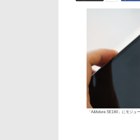
「A&futura SE180」にモ