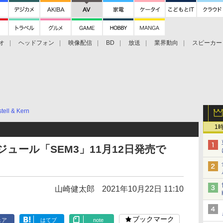
オ
ヘッドフォン
映像配信
BD
放送
業界動向
スピーカー
ェクタ
PS4
BDプレーヤー
映像配信
BD
tell & Kern
1
モジュール「SEM3」11月12日発売で
山崎健太郎
2021年10月22日 11:10
ブックマーク
ェア
はてブ
note