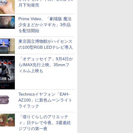
月下旬発売
Prime Video、「劇場版 魔法
少女まどか☆マギカ」3作品
を配信開始
東京国立博物館がハイセンス
の100型RGB LEDテレビ導入
「オデュッセイア」9月4日か
らIMAX先行上映。35mmフ
ィルム上映も
Technicsイヤフォン「EAH-
AZ100」に新色ムーンライト
ライラック
「借りぐらしのアリエッテ
ィ」日テレで今夜。3週連続
ジブリの第一夜