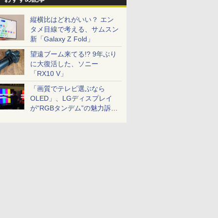
縦横比はどれがいい？ エン
タメ目線で考える、サムスン
新「Galaxy Z Fold」
望遠ブーム来てる!? 9年ぶり
に大復活した、ソニー
「RX10 V」
「画質でテレビ選ぶなら
OLED」、LGディスプレイ
が“RGBタンデム”の魅力訴
求。液晶とのガチ比較も