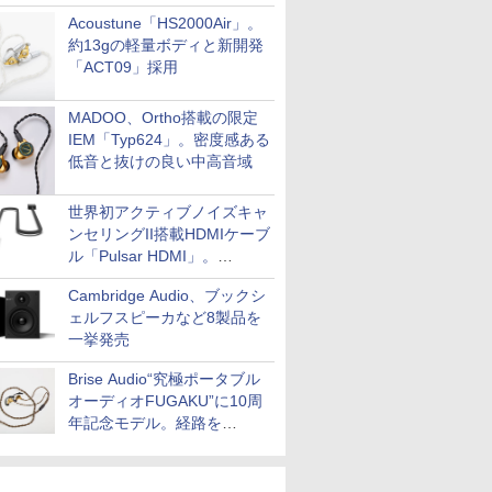
Acoustune「HS2000Air」。
約13gの軽量ボディと新開発
「ACT09」採用
MADOO、Ortho搭載の限定
IEM「Typ624」。密度感ある
低音と抜けの良い中高音域
世界初アクティブノイズキャ
ンセリングII搭載HDMIケーブ
ル「Pulsar HDMI」。
SilentPowerから
Cambridge Audio、ブックシ
ェルフスピーカなど8製品を
一挙発売
Brise Audio“究極ポータブル
オーディオFUGAKU”に10周
年記念モデル。経路を
NISHIKIで統一。400万円