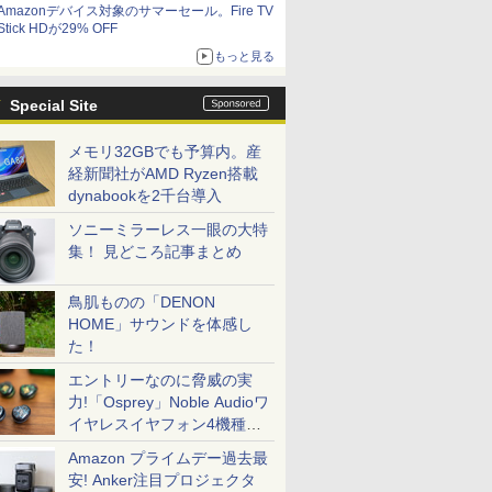
Amazonデバイス対象のサマーセール。Fire TV
Stick HDが29% OFF
もっと見る
Special Site
メモリ32GBでも予算内。産
経新聞社がAMD Ryzen搭載
dynabookを2千台導入
ソニーミラーレス一眼の大特
集！ 見どころ記事まとめ
鳥肌ものの「DENON
HOME」サウンドを体感し
た！
エントリーなのに脅威の実
力!「Osprey」Noble Audioワ
イヤレスイヤフォン4機種を
一気に聴く
Amazon プライムデー過去最
安! Anker注目プロジェクタ