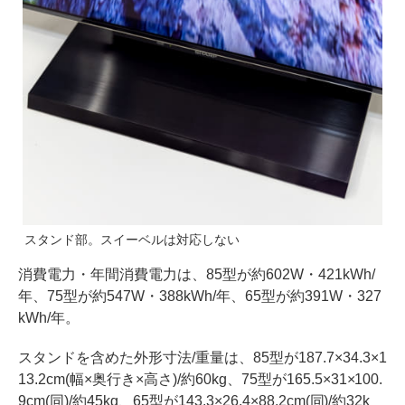
スタンド部。スイーベルは対応しない
消費電力・年間消費電力は、85型が約602W・421kWh/
年、75型が約547W・388kWh/年、65型が約391W・327
kWh/年。
スタンドを含めた外形寸法/重量は、85型が187.7×34.3×1
13.2cm(幅×奥行き×高さ)/約60kg、75型が165.5×31×100.
9cm(同)/約45kg、65型が143.3×26.4×88.2cm(同)/約32k