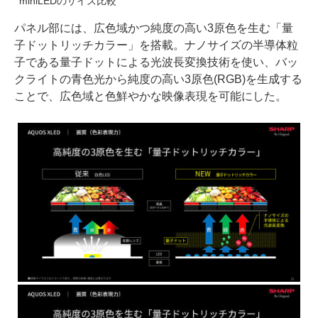
miniLEDのサイズ比較
パネル部には、広色域かつ純度の高い3原色を生む「量
子ドットリッチカラー」を搭載。ナノサイズの半導体粒
子である量子ドットによる光波長変換技術を使い、バッ
クライトの青色光から純度の高い3原色(RGB)を生成する
ことで、広色域と色鮮やかな映像表現を可能にした。