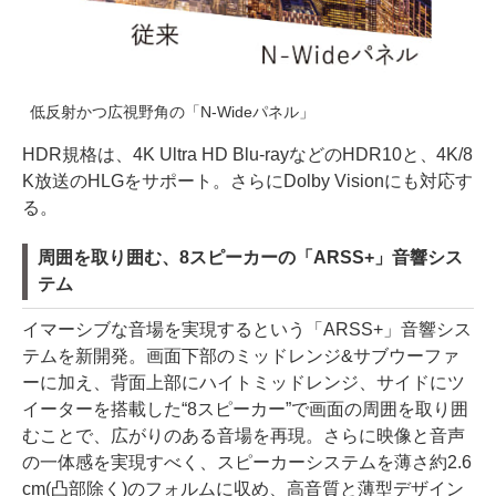
低反射かつ広視野角の「N-Wideパネル」
HDR規格は、4K Ultra HD Blu-rayなどのHDR10と、4K/8
K放送のHLGをサポート。さらにDolby Visionにも対応す
る。
周囲を取り囲む、8スピーカーの「ARSS+」音響シス
テム
イマーシブな音場を実現するという「ARSS+」音響シス
テムを新開発。画面下部のミッドレンジ&サブウーファ
ーに加え、背面上部にハイトミッドレンジ、サイドにツ
イーターを搭載した“8スピーカー”で画面の周囲を取り囲
むことで、広がりのある音場を再現。さらに映像と音声
の一体感を実現すべく、スピーカーシステムを薄さ約2.6
cm(凸部除く)のフォルムに収め、高音質と薄型デザイン