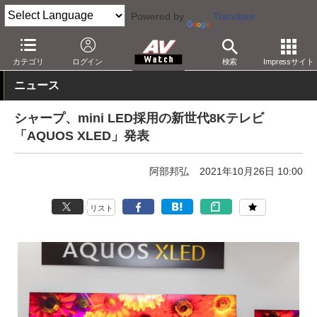
Powered by
Translate
AV Watch
製品
テレビ
シャープ
カテゴリ
ログイン
検索
Impressサイト
ニュース
シャープ、mini LED採用の新世代8Kテレビ
「AQUOS XLED」発表
阿部邦弘
2021年10月26日 10:00
リスト