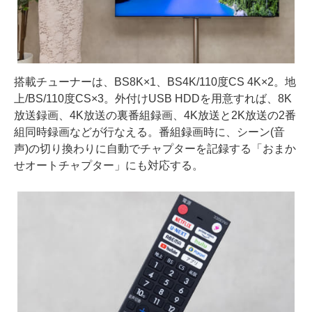
搭載チューナーは、BS8K×1、BS4K/110度CS 4K×2。地
上/BS/110度CS×3。外付けUSB HDDを用意すれば、8K
放送録画、4K放送の裏番組録画、4K放送と2K放送の2番
組同時録画などが行なえる。番組録画時に、シーン(音
声)の切り換わりに自動でチャプターを記録する「おまか
せオートチャプター」にも対応する。