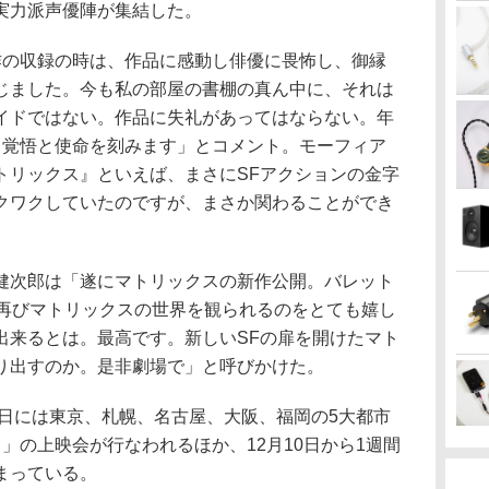
実力派声優陣が集結した。
作の収録の時は、作品に感動し俳優に畏怖し、御縁
じました。今も私の部屋の書棚の真ん中に、それは
イドではない。作品に失礼があってはならない。年
る覚悟と使命を刻みます」とコメント。モーフィア
トリックス』といえば、まさにSFアクションの金字
クワクしていたのですが、まさか関わることができ
健次郎は「遂にマトリックスの新作公開。バレット
、再びマトリックスの世界を観られるのをとても嬉し
出来るとは。最高です。新しいSFの扉を開けたマト
り出すのか。是非劇場で」と呼びかけた。
4日には東京、札幌、名古屋、大阪、福岡の5大都市
」の上映会が行なわれるほか、12月10日から1週間
決まっている。