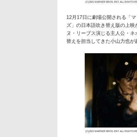
(C)2021 WARNER BROS. ENT. ALL RIGHTS 
12月17日に劇場公開される「
ズ」の日本語吹き替え版の上映
ヌ・リーブス演じる主人公・ネ
替えを担当してきた小山力也が
(C)2021 WARNER BROS. ENT. ALL RIGHTS 