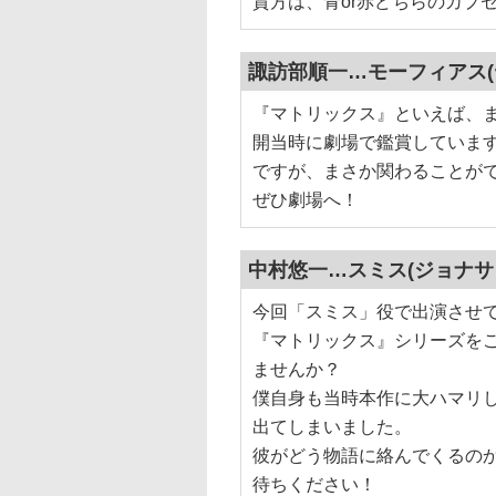
貴方は、青or赤どちらのカプ
諏訪部順一…モーフィアス(
『マトリックス』といえば、ま
開当時に劇場で鑑賞していま
ですが、まさか関わることが
ぜひ劇場へ！
中村悠一…スミス(ジョナサ
今回「スミス」役で出演させ
『マトリックス』シリーズを
ませんか？
僕自身も当時本作に大ハマリ
出てしまいました。
彼がどう物語に絡んでくるの
待ちください！