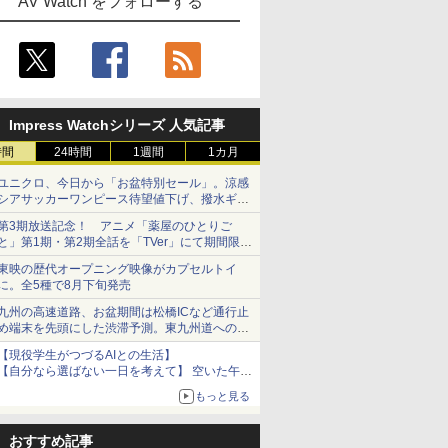
AV Watch をフォローする
Impress Watchシリーズ 人気記事
時間
24時間
1週間
1カ月
ユニクロ、今日から「お盆特別セール」。涼感
シアサッカーワンピース待望値下げ、撥水ギア
ショーツは1990円に
第3期放送記念！ アニメ「薬屋のひとりご
と」第1期・第2期全話を「TVer」にて期間限定
で順次無料配信開始
東映の歴代オープニング映像がカプセルトイ
に。全5種で8月下旬発売
九州の高速道路、お盆期間は松橋ICなど通行止
め端末を先頭にした渋滞予測。東九州道への迂
回は料金調整を実施
【現役学生がつづるAIとの生活】
【自分なら選ばない一日を考えて】 空いた午後
をチャッピーに捧げたら、思わぬ絶景に出会っ
もっと見る
た話
おすすめ記事