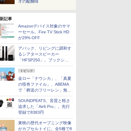
オの醍醐味
新記事
Amazonデバイス対象のサマ
ーセール。Fire TV Stick HD
が29% OFF
アバック、リビングに調和す
るシアタースピーカー
「HFSP250」。ブックシェ
ルフはペア3万円以下
トピック
金ロー「ナウシカ」、「真夏
の怪奇ファイル」、ABEMA
で「葬送のフリーレン」無料
配信など。夏の特番・配信情
SOUNDPEATS、音質と軽さ
報
追求した「Air6 Pro」。先行
登録で8383円
東映の歴代オープニング映像
がカプセルトイに。全5種で8