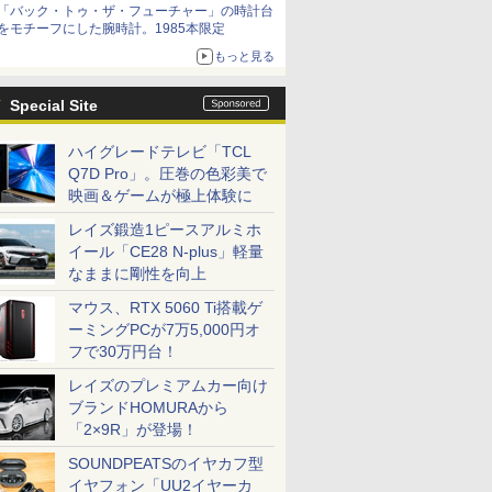
「バック・トゥ・ザ・フューチャー」の時計台
をモチーフにした腕時計。1985本限定
もっと見る
Special Site
ハイグレードテレビ「TCL
Q7D Pro」。圧巻の色彩美で
映画＆ゲームが極上体験に
レイズ鍛造1ピースアルミホ
イール「CE28 N-plus」軽量
なままに剛性を向上
マウス、RTX 5060 Ti搭載ゲ
ーミングPCが7万5,000円オ
フで30万円台！
レイズのプレミアムカー向け
ブランドHOMURAから
「2×9R」が登場！
SOUNDPEATSのイヤカフ型
イヤフォン「UU2イヤーカ