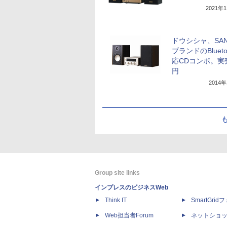
2021年
ドウシシャ、SAN
ブランドのBlueto
応CDコンポ。実
円
2014
Group site links
インプレスのビジネスWeb
Think IT
SmartGri
Web担当者Forum
ネットショ