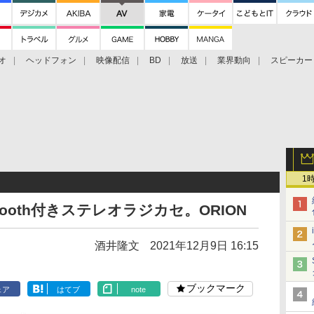
オ
ヘッドフォン
映像配信
BD
放送
業界動向
スピーカー
ェクタ
PS4
BDプレーヤー
映像配信
BD
1
ooth付きステレオラジカセ。ORION
酒井隆文
2021年12月9日 16:15
ブックマーク
ェア
はてブ
note