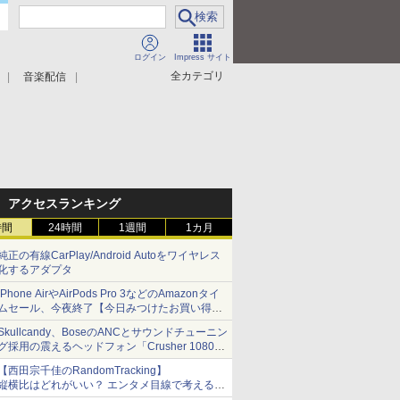
ログイン
Impress サイト
全カテゴリ
音楽配信
アクセスランキング
時間
24時間
1週間
1カ月
純正の有線CarPlay/Android Autoをワイヤレス
化するアダプタ
iPhone AirやAirPods Pro 3などのAmazonタイ
ムセール、今夜終了【今日みつけたお買い得
品】
Skullcandy、BoseのANCとサウンドチューニン
グ採用の震えるヘッドフォン「Crusher 1080
ANC」
【西田宗千佳のRandomTracking】
縦横比はどれがいい？ エンタメ目線で考える、
サムスン新「Galaxy Z Fold」