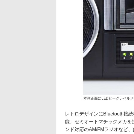
本体正面にLEDピークレベル
レトロデザインにBluetooth接
能、セミオートマチックメカを
ンド対応のAM/FMラジオなど、