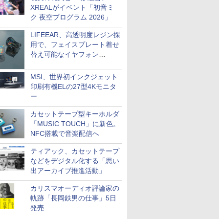
XREALがイベント「初音ミ
ク 夜空プログラム 2026」
LIFEEAR、高透明度レジン採
用で、フェイスプレート着せ
替え可能なイヤフォン
「Nova Shell」
MSI、世界初インクジェット
印刷有機ELの27型4Kモニタ
ー
カセットテープ型キーホルダ
「MUSIC TOUCH」に新色。
NFC搭載で音楽配信へ
ティアック、カセットテープ
などをデジタル化する「思い
出アーカイブ推進活動」
カリスマオーディオ評論家の
軌跡「長岡鉄男の仕事」5日
発売