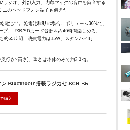
FMラジオ、外部入力、内蔵マイクの音声を録音する
オミニのヘッドフォン端子も備えた。
形乾電池×4。乾電池駆動の場合、ボリューム30%で、
プ、USB/SDカード音源を約40時間楽しめる。
時間も約65時間。消費電力は15W、スタンバイ時
(幅×奥行き×高さ)、重さは本体のみで約2.3kg。
ン Bluethooth搭載ラジカセ SCR-B5