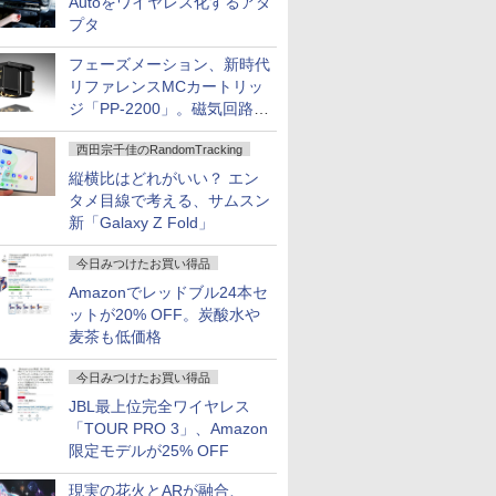
Autoをワイヤレス化するアダ
プタ
フェーズメーション、新時代
リファレンスMCカートリッ
ジ「PP-2200」。磁気回路や
ハウジングを根本から見直し
西田宗千佳のRandomTracking
縦横比はどれがいい？ エン
タメ目線で考える、サムスン
新「Galaxy Z Fold」
今日みつけたお買い得品
Amazonでレッドブル24本セ
ットが20% OFF。炭酸水や
麦茶も低価格
今日みつけたお買い得品
JBL最上位完全ワイヤレス
「TOUR PRO 3」、Amazon
限定モデルが25% OFF
現実の花火とARが融合、