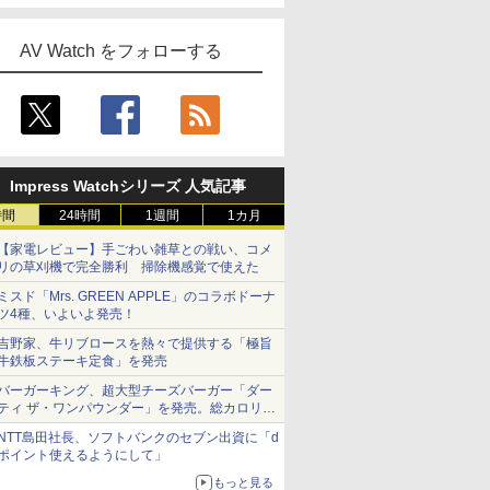
AV Watch をフォローする
Impress Watchシリーズ 人気記事
時間
24時間
1週間
1カ月
【家電レビュー】手ごわい雑草との戦い、コメ
リの草刈機で完全勝利 掃除機感覚で使えた
ミスド「Mrs. GREEN APPLE」のコラボドーナ
ツ4種、いよいよ発売！
吉野家、牛リブロースを熱々で提供する「極旨
牛鉄板ステーキ定食」を発売
バーガーキング、超大型チーズバーガー「ダー
ティ ザ・ワンパウンダー」を発売。総カロリー
約1656kcal、総重量約527g！
NTT島田社長、ソフトバンクのセブン出資に「d
ポイント使えるようにして」
もっと見る