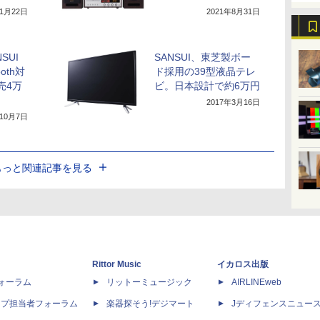
11月22日
2021年8月31日
SUI
SANSUI、東芝製ボー
oth対
ド採用の39型液晶テレ
売4万
ビ。日本設計で約6万円
2017年3月16日
年10月7日
もっと関連記事を見る
Rittor Music
イカロス出版
dフォーラム
リットーミュージック
AIRLINEweb
ップ担当者フォーラム
楽器探そう!デジマート
Jディフェンスニュー