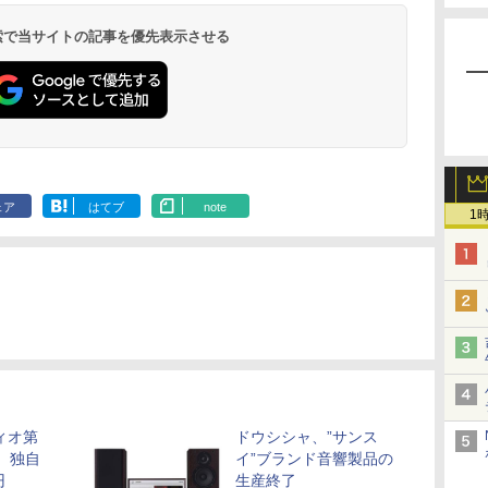
 検索で当サイトの記事を優先表示させる
ェア
はてブ
note
1
ィオ第
ドウシシャ、”サンス
。独自
イ”ブランド音響製品の
円
生産終了