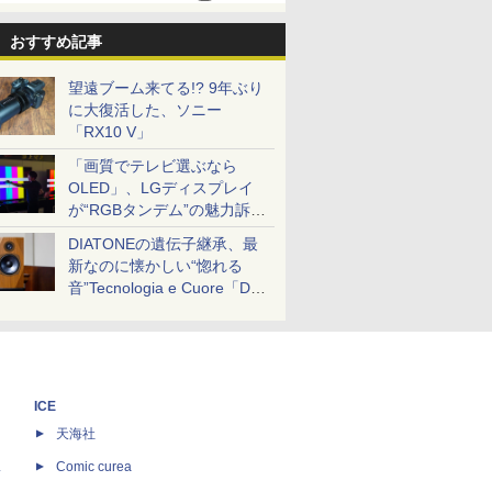
おすすめ記事
望遠ブーム来てる!? 9年ぶり
に大復活した、ソニー
「RX10 V」
「画質でテレビ選ぶなら
OLED」、LGディスプレイ
が“RGBタンデム”の魅力訴
求。液晶とのガチ比較も
DIATONEの遺伝子継承、最
新なのに懐かしい“惚れる
音”Tecnologia e Cuore「DS-
TC52B」を聴く
ICE
天海社
ス
Comic curea