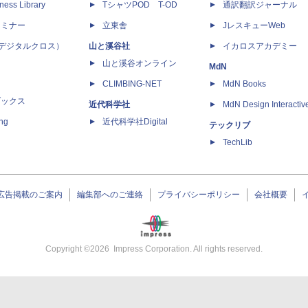
ness Library
TシャツPOD T-OD
通訳翻訳ジャーナル
セミナー
立東舎
JレスキューWeb
 X（デジタルクロス）
山と溪谷社
イカロスアカデミー
山と溪谷オンライン
MdN
CLIMBING-NET
MdN Books
ブックス
近代科学社
MdN Design Interactiv
ing
近代科学社Digital
テックリブ
TechLib
広告掲載のご案内
編集部へのご連絡
プライバシーポリシー
会社概要
Copyright ©
2026
Impress Corporation. All rights reserved.