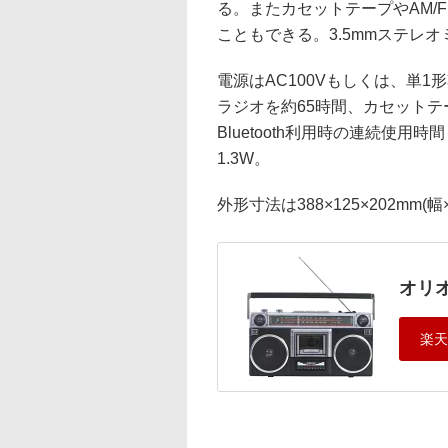
る。またカセットテープやAM/
こともできる。3.5mmステレ
電源はAC100Vもしくは、単1
ラジオを約65時間、カセットテー
Bluetooth利用時の連続使用
1.3W。
外形寸法は388×125×202mm
オリオ