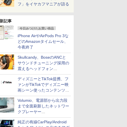
フ」をイヤカフマニアが語る
新記事
今日みつけたお買い得品
iPhone AirやAirPods Pro 3な
どのAmazonタイムセール、
今夜終了
Skullcandy、BoseのANCと
サウンドチューニング採用の
震えるヘッドフォン
「Crusher 1080 ANC」
ディズニーとTikTok提携、フ
ァンがTikTokでディズニー映
画シーン使ったコンテンツ制
作、Disney+にも配信
Volumio、電源部から出力段
まで全面刷新したネットワー
クプレーヤー
「Primo（2026）」
純正の有線CarPlay/Android