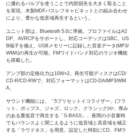
に優れるパルプを使うことで内部損失を大きく取ること
を実現。木製MDFバスレフキャビネットとの組み合わせ
により、豊かな低音域再生するという。
ユニット部は、Bluetooth 5.0に準拠。プロファイルはA2
DP、AVRCPをサポートし、対応コーデックはSBC。US
B端子を備え、USBメモリーに記録した音楽データ(MP3/
WMA)の再生が可能。FMワイドバンド対応のラジオ機能
も搭載した。
アンプ部の定格出力は10W×2。再生可能ディスクはCD/
CD-R/CD-RWで、対応フォーマットはCD-DA/MP3/WM
A。
サウンド機能には、「5プリセットイコライザー」(フラ
ット、ポップス、ジャズ、ロック、クラシック)や、厚み
のある重低音で再生する「S-BASS」、夜間の小音量時
でもバランスよく聞こえるように低音域と高音域を補正
する「ラウドネス」を用意。設定した時刻にCD、FMラ