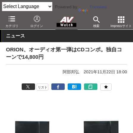
Powered by
Translate
AV Watch
製品
ミニコンポ
カテゴリ
ログイン
検索
Impressサイト
ニュース
ORION、オーディオ第一弾はCDコンポ。独自コ
ーンで14,800円
阿部邦弘
2021年11月22日 18:00
リスト