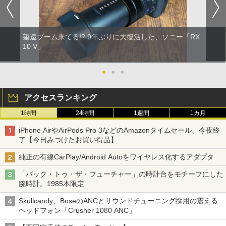
望遠ブーム来てる!? 9年ぶりに大復活した、ソニー「RX
10 V」
●
●
●
アクセスランキング
1時間
24時間
1週間
1カ月
iPhone AirやAirPods Pro 3などのAmazonタイムセール、今夜終
了【今日みつけたお買い得品】
純正の有線CarPlay/Android Autoをワイヤレス化するアダプタ
「バック・トゥ・ザ・フューチャー」の時計台をモチーフにした
腕時計。1985本限定
Skullcandy、BoseのANCとサウンドチューニング採用の震える
ヘッドフォン「Crusher 1080 ANC」