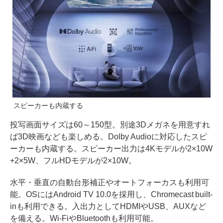
スピーカーも内蔵する
投写画面サイズは60～150型。別途3Dメガネを用意すれ
ば3D映画なども楽しめる。Dolby Audioに対応したスピ
ーカーも内蔵する。スピーカー出力は4Kモデルが2×10W
+2×5W、フルHDモデルが2×10W。
水平・垂直の自動台形補正やオートフォーカスも利用可
能。OSにはAndroid TV 10.0を採用し、Chromecast built-
inも利用できる。入出力としてHDMIやUSB、AUXなど
を備える。Wi-FiやBluetoothも利用可能。