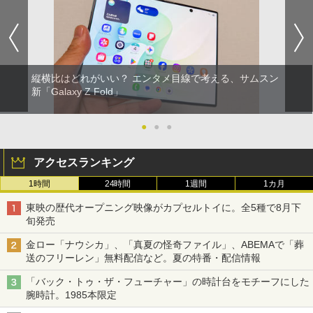
縦横比はどれがいい？ エンタメ目線で考える、サムスン
新「Galaxy Z Fold」
●
●
●
アクセスランキング
1時間
24時間
1週間
1カ月
東映の歴代オープニング映像がカプセルトイに。全5種で8月下
旬発売
金ロー「ナウシカ」、「真夏の怪奇ファイル」、ABEMAで「葬
送のフリーレン」無料配信など。夏の特番・配信情報
「バック・トゥ・ザ・フューチャー」の時計台をモチーフにした
腕時計。1985本限定