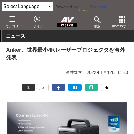
Powered by
Translate
AV Watch
製品
プロジェクタ
カテゴリ
ログイン
検索
Impressサイト
ニュース
Anker、世界最小4Kレーザープロジェクタを海外
発表
酒井隆文
2022年1月12日 11:53
リスト