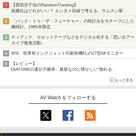
【西田宗千佳のRandomTracking】
縦横比はどれがいい？ エンタメ目線で考える、サムスン新
「Galaxy Z Fold」
「バック・トゥ・ザ・フューチャー」の時計台をモチーフにした
腕時計。1985本限定
ティアック、カセットテープなどをデジタル化する「思い出アー
カイブ推進活動」
MSI、世界初インクジェット印刷有機ELの27型4Kモニター
【レビュー】
DIATONEの遺伝子継承、最新なのに懐かしい“惚れる
音”Tecnologia e Cuore「DS-TC52B」を聴く
もっと見る
AV Watch をフォローする