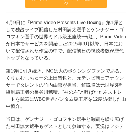
ジ
4月9日に『Prime Video Presents Live Boxing』第1弾と
して独占ライブ配信した村田諒太選手とゲンナジー・ゴ
ロフキン選手の世界ミドル級王座統一戦は、Prime Video
が日本でサービスを開始した2015年9月以降、日本にお
いて配信された作品の中で、配信初日の視聴者数が歴代
トップとなっている。
第1弾に引き続き、MCは大のボクシングファンである、
くりぃむしちゅーの上田晋也と、元テレビ朝日アナウン
サーでタレントの竹内由恵が担当。解説陣は元世界3階
級制覇王者の長谷川穂積、“神の左”と呼ばれた左ストレ
ートを武器にWBC世界バンタム級王座を12度防衛した山
中慎介。
当日は、ゲンナジー・ゴロフキン選手と激闘を繰り広げ
た村田諒太選手もゲストとして参加する。実況はフジテ