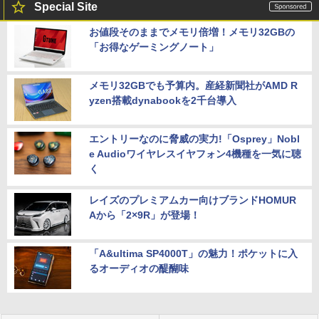
Special Site
お値段そのままでメモリ倍増！メモリ32GBの
「お得なゲーミングノート」
メモリ32GBでも予算内。産経新聞社がAMD R
yzen搭載dynabookを2千台導入
エントリーなのに脅威の実力!「Osprey」Nobl
e Audioワイヤレスイヤフォン4機種を一気に聴
く
レイズのプレミアムカー向けブランドHOMUR
Aから「2×9R」が登場！
「A&ultima SP4000T」の魅力！ポケットに入
るオーディオの醍醐味