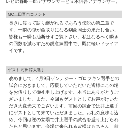
レビの森昭一郎アナウンサーと立本信吾アナウンサー。
MC上田晋也コメント
長きに渡って語り継がれるであろう伝説の第二章で
す。一瞬の隙が命取りになる剣豪同士の果たし合い、
皆様も一瞬も油断せずご覧下さい。私はなるべく瞬き
の回数を減らすため鋭意練習中で、既に軽いドライア
イです。
ゲスト 村田諒太選手
改めまして、4月9日ゲンナジー・ゴロフキン選手との
試合におきまして、応援していただいた皆様にこの場
をお借りして御礼申し上げます。本当にありがとうご
ざいました。また、今回もゲストとしてお声がけいた
だき大変光栄でございます。前回の試合では井上選手
にゲストとして来ていただきました。お礼の意味も込
め、今回は逆の立場で井上選手の試合を盛り上げられ
たらと思います。会場に来られる皆様はもちろん、前