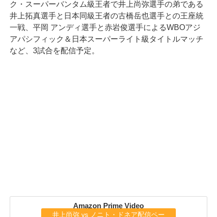
ク・スーパーバンタム級王者で井上尚弥選手の弟である
井上拓真選手と日本同級王者の古橋岳也選手との王座統
一戦、平岡 アンディ選手と赤岩俊選手によるWBOアジ
アパシフィック＆日本スーパーライト級タイトルマッチ
など、3試合を配信予定。
Amazon Prime Video
井上尚弥 vs ノニト・ドネア配信ペー