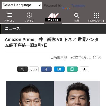
Powered by
Translate
AV Watch
コンテンツ・サービス
映像配信
Amazonビデオ
カテゴリ
ログイン
検索
Impressサイト
ニュース
Amazon Prime、井上尚弥 VS ドネア 世界バンタ
ム級王座統一戦6月7日
山崎健太郎
2022年6月3日 14:30
リスト