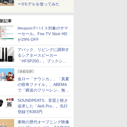
ー3モデルを使ってみた
新記事
Amazonデバイス対象のサマ
ーセール。Fire TV Stick HD
が29% OFF
アバック、リビングに調和す
るシアタースピーカー
「HFSP250」。ブックシェ
ルフはペア3万円以下
トピック
金ロー「ナウシカ」、「真夏
の怪奇ファイル」、ABEMA
で「葬送のフリーレン」無料
配信など。夏の特番・配信情
SOUNDPEATS、音質と軽さ
報
追求した「Air6 Pro」。先行
登録で8383円
東映の歴代オープニング映像