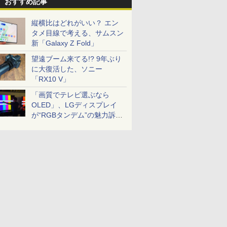
おすすめ記事
縦横比はどれがいい？ エン
タメ目線で考える、サムスン
新「Galaxy Z Fold」
望遠ブーム来てる!? 9年ぶり
に大復活した、ソニー
「RX10 V」
「画質でテレビ選ぶなら
OLED」、LGディスプレイ
が“RGBタンデム”の魅力訴
求。液晶とのガチ比較も