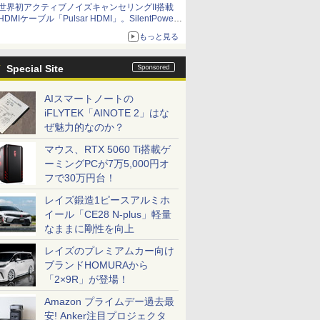
世界初アクティブノイズキャンセリングII搭載
HDMIケーブル「Pulsar HDMI」。SilentPower
から
もっと見る
Special Site
AIスマートノートの
iFLYTEK「AINOTE 2」はな
ぜ魅力的なのか？
マウス、RTX 5060 Ti搭載ゲ
ーミングPCが7万5,000円オ
フで30万円台！
レイズ鍛造1ピースアルミホ
イール「CE28 N-plus」軽量
なままに剛性を向上
レイズのプレミアムカー向け
ブランドHOMURAから
「2×9R」が登場！
Amazon プライムデー過去最
安! Anker注目プロジェクタ