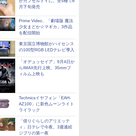
がカプセルトイに。全5種で8
月下旬発売
Prime Video、「劇場版 魔法
少女まどか☆マギカ」3作品
を配信開始
東京国立博物館がハイセンス
の100型RGB LEDテレビ導入
「オデュッセイア」9月4日か
らIMAX先行上映。35mmフ
ィルム上映も
Technicsイヤフォン「EAH-
AZ100」に新色ムーンライト
ライラック
「借りぐらしのアリエッテ
ィ」日テレで今夜。3週連続
ジブリの第一夜