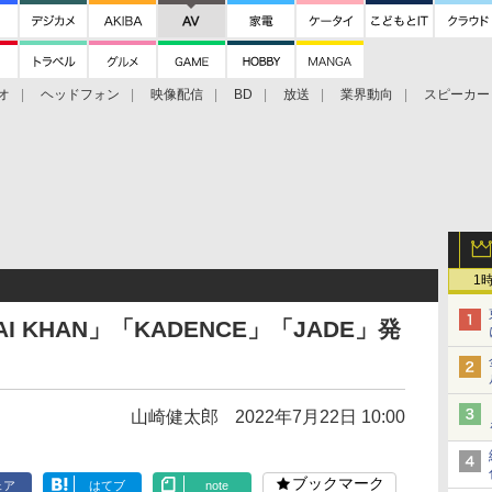
オ
ヘッドフォン
映像配信
BD
放送
業界動向
スピーカー
ェクタ
PS4
BDプレーヤー
映像配信
BD
1
BLAI KHAN」「KADENCE」「JADE」発
山崎健太郎
2022年7月22日 10:00
ブックマーク
ェア
はてブ
note