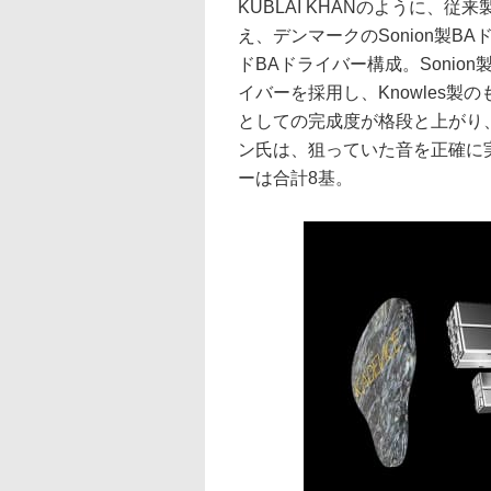
KUBLAI KHANのように、従
え、デンマークのSonion製BA
ドBAドライバー構成。Sonio
イバーを採用し、Knowles
としての完成度が格段と上がり、Nob
ン氏は、狙っていた音を正確に
ーは合計8基。