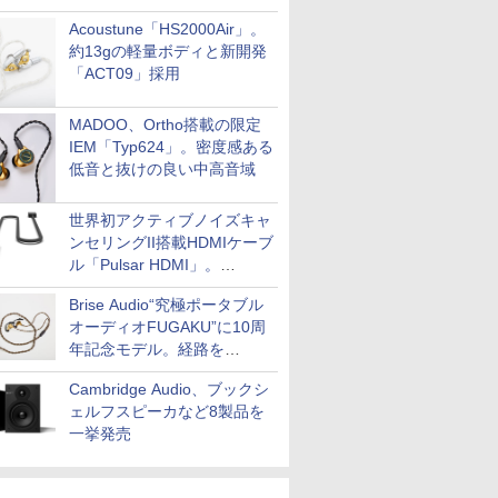
Acoustune「HS2000Air」。
約13gの軽量ボディと新開発
「ACT09」採用
MADOO、Ortho搭載の限定
IEM「Typ624」。密度感ある
低音と抜けの良い中高音域
世界初アクティブノイズキャ
ンセリングII搭載HDMIケーブ
ル「Pulsar HDMI」。
SilentPowerから
Brise Audio“究極ポータブル
オーディオFUGAKU”に10周
年記念モデル。経路を
NISHIKIで統一。400万円
Cambridge Audio、ブックシ
ェルフスピーカなど8製品を
一挙発売