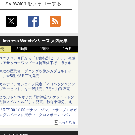
AV Watch をフォローする
Impress Watchシリーズ 人気記事
時間
24時間
1週間
1カ月
ユニクロ、今日から「お盆特別セール」。涼感
シアサッカーワンピース待望値下げ、撥水ギア
ショーツは1990円に
東映の歴代オープニング映像がカプセルトイ
に。全5種で8月下旬発売
カルディ、オンライン限定「ネコバッグ＆タン
ブラーセット」を一般販売。7月の抽選販売の
当選無効分
はやぶさ50％オフの「新幹線eチケット（トク
だ値スペシャル28）」発売。秋冬乗車分、えき
ねっと限定
「RE/100 1/100 デナン・ゾン」のサンプルがガ
ンダムベースに展示中。クロスボーン・バンガ
ードの制式量産機が間もなく発送【ガンダムベ
もっと見る
ース撮り下ろし】