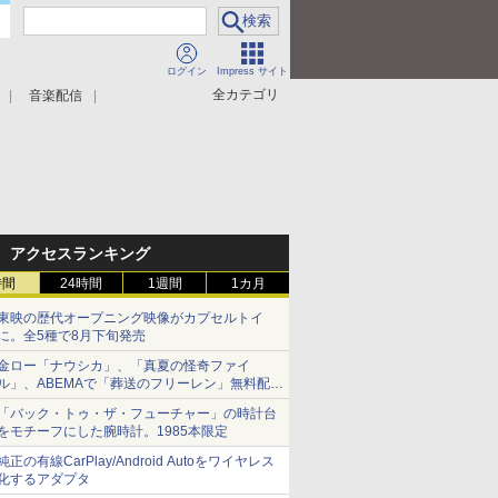
ログイン
Impress サイト
全カテゴリ
音楽配信
アクセスランキング
時間
24時間
1週間
1カ月
東映の歴代オープニング映像がカプセルトイ
に。全5種で8月下旬発売
金ロー「ナウシカ」、「真夏の怪奇ファイ
ル」、ABEMAで「葬送のフリーレン」無料配信
など。夏の特番・配信情報
「バック・トゥ・ザ・フューチャー」の時計台
をモチーフにした腕時計。1985本限定
純正の有線CarPlay/Android Autoをワイヤレス
化するアダプタ