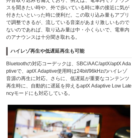
外音取り込みも備えており、例えば、電車内でアナウン
スを聞きたい時や、外で歩いている時に車の接近に気が
付きたいといった時に便利だ。この取り込み量もアプリ
で調整できるが、流している音楽があまり激しいもので
ないのであれば、取り込み量は中・小くらいで、電車内
のアナウンスは十分聞き取れる。
ハイレゾ再生や低遅延再生も可能
Bluetoothの対応コーデックは、SBC/AAC/aptX/aptX Ada
ptiveで、aptX Adaptive使用時は24bit/96kHzのハイレゾ
音源の再生に対応。さらに、低遅延が重要なコンテンツ
再生時に、自動的に遅延を抑えるaptX Adaptive Low Late
ncyモードにも対応している。