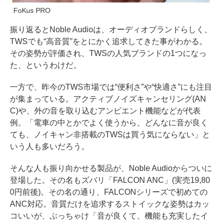
FoKus PRO
振り返るとNoble Audioは、オーディオブランドらしく、
TWSでも“高音質”をとにかく追求してきた事がわかる。
その姿勢が評価され、TWSの人気ブランドの1つになっ
た、というわけだ。
一方で、昨今のTWS市場では“便利さ”や“快適さ”にも注目
が集まっている。アクティブノイズキャンセリング(AN
C)や、外の音を取り込むアンビエント機能などが代表
例。「電車の中とかでよく使うから、どんなに音が良く
ても、ノイキャン非搭載のTWSは買う気にならない」と
いう人も多いだろう。
そんな人も振り向かせる製品が、Noble Audioからついに
登場した。その名もズバリ「FALCON ANC」(実売19,80
0円前後)。その名の通り、FALCONシリーズで初めての
ANC対応。音質だけを追求するストイックな姿勢はカッ
コいいが、ぶっちゃけ「音が良くて、機能も充実したイ