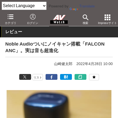
Powered by
Translate
AV Watch
製品
ヘッドフォン
その他
カテゴリ
ログイン
検索
Impressサイト
レビュー
Noble Audioついにノイキャン搭載「FALCON
ANC」。実は音も超進化
山崎健太郎
2022年4月28日 10:00
リスト