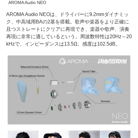
AROMA Audio NEO
AROMA Audio NEOは、ドライバーに9.2mmダイナミッ
ク、中高域用BAの2基を搭載。歌声や楽器をより正確に
且つストレートにクリアに再現でき、楽器や歌声、演奏
再現に非常に適しているという。周波数特性は20Hz～20
kHzで、インピーダンスは13.5Ω。感度は102.5dB。