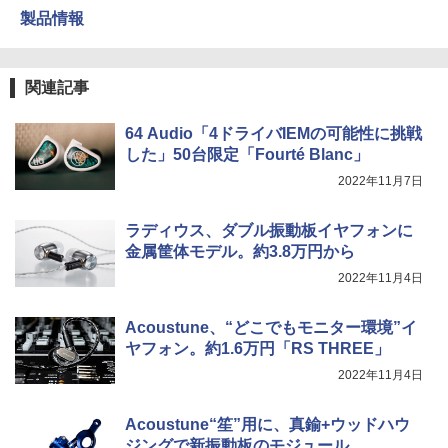
製品情報
関連記事
64 Audio「4ドライバIEMの可能性に挑戦
した」50台限定「Fourté Blanc」
2022年11月7日
ラディウス、ダブル振動板イヤフォンに
金属筐体モデル。約3.8万円から
2022年11月4日
Acoustune、“どこでもモニター環境”イ
ヤフォン。約1.6万円「RS THREE」
2022年11月4日
Acoustune“笙”用に、真鍮+ウッドハウ
ジングで新振動板のモジュール