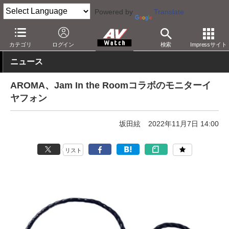
Powered by
Translate
AV Watch
製品
ヘッドフォン
その他
カテゴリ
ログイン
検索
Impressサイト
ニュース
AROMA、Jam In the Roomコラボのモニターイ
ヤフォン
坂田絃
2022年11月7日 14:00
リスト