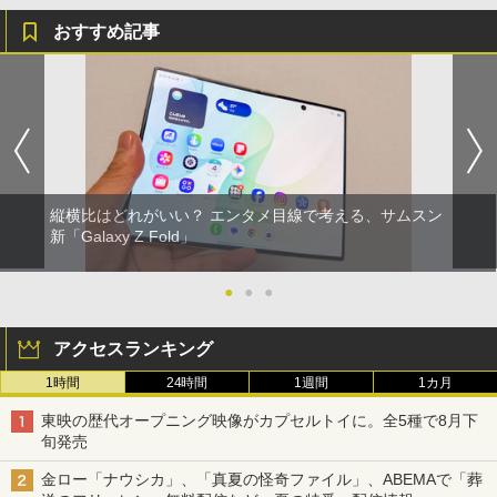
おすすめ記事
縦横比はどれがいい？ エンタメ目線で考える、サムスン
新「Galaxy Z Fold」
●
●
●
アクセスランキング
1時間
24時間
1週間
1カ月
東映の歴代オープニング映像がカプセルトイに。全5種で8月下
旬発売
金ロー「ナウシカ」、「真夏の怪奇ファイル」、ABEMAで「葬