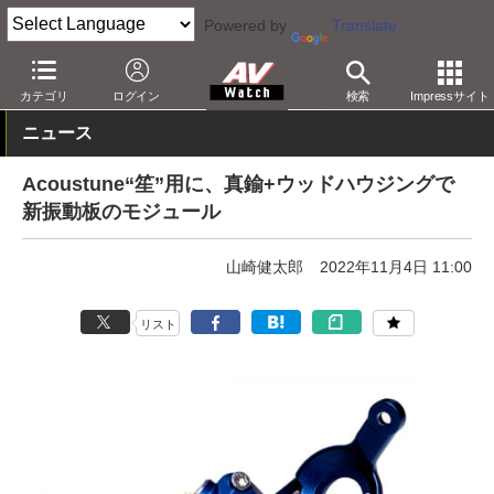
Powered by
Translate
AV Watch
製品
ヘッドフォン
その他
カテゴリ
ログイン
検索
Impressサイト
ニュース
Acoustune“笙”用に、真鍮+ウッドハウジングで
新振動板のモジュール
山崎健太郎
2022年11月4日 11:00
リスト