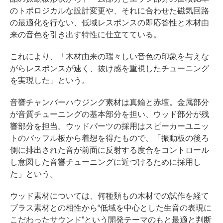
のトポロジカルな設計変更や、それに合わせた磁気回路
の最適化を行ない、低域レスポンスの即応答性と木材由
来の音色を引き出す特性に仕立てている。
これにより、「木材由来の瑞々しい音色の印象を与えな
がらレスポンスが速く、抜け感を重視したチューニング
を実現した」という。
音響チャンバーハウジング素材は真鍮と赤壇。金属部分
が音質チューニングの基本部分を担い、ウッド部分が残
響部分を担当。ウッドパーツの採用はスピーカーユニッ
トのバッフル板から着想を得たもので、「振動板の後ろ
側に排出された音が前面に反射する度合をコントロール
し意図した音響チューニングに近づけるために採用し
た」という。
ウッド素材については、何種類もの木材での試作を経て
ブラス素材との相性から“低域を中心とした生音の表現に
こだわったサウンド”という開発テーマのもと最適と判断