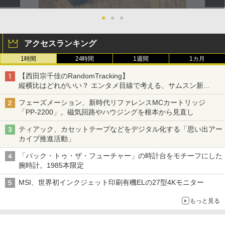
●
●
●
アクセスランキング
1時間
24時間
1週間
1カ月
【西田宗千佳のRandomTracking】
縦横比はどれがいい？ エンタメ目線で考える、サムスン新
「Galaxy Z Fold」
フェーズメーション、新時代リファレンスMCカートリッジ
「PP-2200」。磁気回路やハウジングを根本から見直し
ティアック、カセットテープなどをデジタル化する「思い出アー
カイブ推進活動」
「バック・トゥ・ザ・フューチャー」の時計台をモチーフにした
腕時計。1985本限定
MSI、世界初インクジェット印刷有機ELの27型4Kモニター
もっと見る