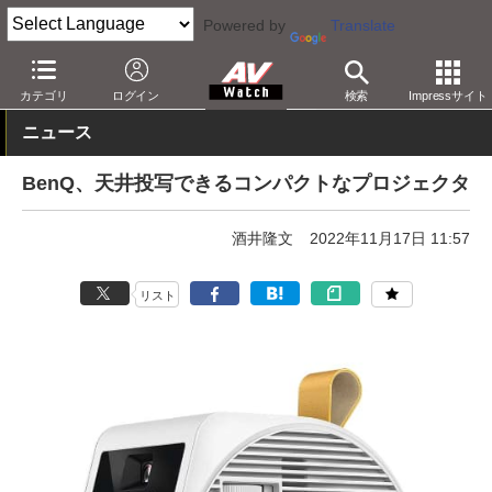
Powered by
Translate
AV Watch
製品
プロジェクタ
BenQ
カテゴリ
ログイン
検索
Impressサイト
ニュース
BenQ、天井投写できるコンパクトなプロジェクタ
酒井隆文
2022年11月17日 11:57
リスト