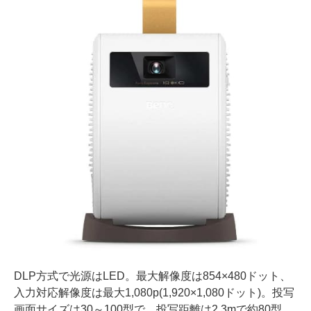
DLP方式で光源はLED。最大解像度は854×480ドット、
入力対応解像度は最大1,080p(1,920×1,080ドット)。投写
画面サイズは30～100型で、投写距離は2.3mで約80型。