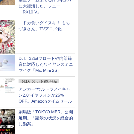
望遠ブーム来てる!? 9年ぶり
に大復活した、ソニー
「RX10 V」
「ドカ食いダイスキ！ もち
づきさん」TVアニメ化
DJI、32bitフロートや内部録
音に対応したワイヤレスミニ
マイク「Mic Mini 2S」
今日みつけたお買い得品
アンカー“ウルトラノイキャ
ン2.0”イヤフォンが25%
OFF。Amazonタイムセール
劇場版「TOKYO MER」公開
延期。「諸般の状況を総合的
に勘案」