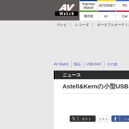
テレビ
レコーダ
ポータブルオーディ
スマートスピーカー
デジカメ
プロジ
AV Watch
製品
USB DAC
その他
ニュース
Astell&Kernの小型U
ポスト
リスト
シ