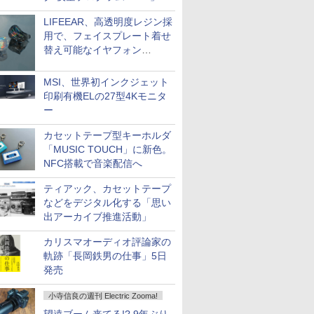
LIFEEAR、高透明度レジン採
用で、フェイスプレート着せ
替え可能なイヤフォン
「Nova Shell」
MSI、世界初インクジェット
印刷有機ELの27型4Kモニタ
ー
カセットテープ型キーホルダ
「MUSIC TOUCH」に新色。
NFC搭載で音楽配信へ
ティアック、カセットテープ
などをデジタル化する「思い
出アーカイブ推進活動」
カリスマオーディオ評論家の
軌跡「長岡鉄男の仕事」5日
発売
小寺信良の週刊 Electric Zooma!