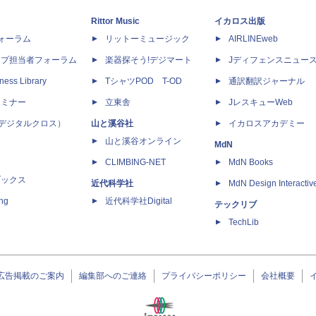
Rittor Music
イカロス出版
dフォーラム
リットーミュージック
AIRLINEweb
ップ担当者フォーラム
楽器探そう!デジマート
Jディフェンスニュー
ness Library
TシャツPOD T-OD
通訳翻訳ジャーナル
セミナー
立東舎
JレスキューWeb
 X（デジタルクロス）
山と溪谷社
イカロスアカデミー
山と溪谷オンライン
MdN
CLIMBING-NET
MdN Books
ブックス
近代科学社
MdN Design Interactiv
ing
近代科学社Digital
テックリブ
TechLib
広告掲載のご案内
編集部へのご連絡
プライバシーポリシー
会社概要