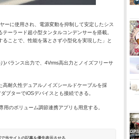
ーヤーに使用され、電源変動を抑制して安定したシス
るテーラード超小型タンタルコンデンサーを搭載。
することで、性能を落とさず小型化を実現した」と
あり)バランス出力で、4Vrms高出力とノイズフリーサ
た高耐久性デュアルノイズシールドケーブルを採
ningアダプターでiOSデバイスとも接続できる。
発した専用のボリューム調節連携アプリも用意する。
 検索で当サイトの記事を優先表示させる