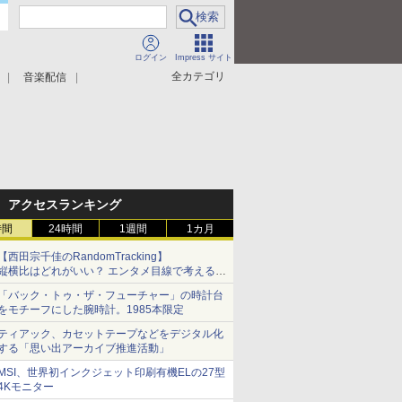
ログイン
Impress サイト
全カテゴリ
音楽配信
アクセスランキング
時間
24時間
1週間
1カ月
【西田宗千佳のRandomTracking】
縦横比はどれがいい？ エンタメ目線で考える、
サムスン新「Galaxy Z Fold」
「バック・トゥ・ザ・フューチャー」の時計台
をモチーフにした腕時計。1985本限定
ティアック、カセットテープなどをデジタル化
する「思い出アーカイブ推進活動」
MSI、世界初インクジェット印刷有機ELの27型
4Kモニター