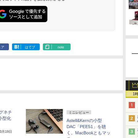
ェア
はてブ
note
1
“シグネチ
ミニレビュー
小型化
Astell&Kernの小型
DAC「PEE51」を聴
年3月19日
く。MacBookともマッ