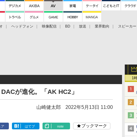
オ
ヘッドフォン
映像配信
BD
放送
業界動向
スピーカー
ェクタ
PS4
BDプレーヤー
映像配信
BD
1
SB DACが進化。「AK HC2」
山崎健太郎
2022年5月13日 11:00
ブックマーク
ェア
はてブ
note