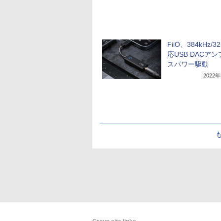
FiiO、384kHz/32
応USB DACア
スパワー駆動
2022