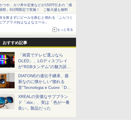
とまる
かつや、カツ丼や定食などが150円引きの「感
謝祭」8日間限定で実施！ ご飯大盛も無料
水を飲まずにビールを飲むと倒れる「ふらつく
ビアグラスbyよなよなエール」
もっと見る
おすすめ記事
「画質でテレビ選ぶなら
OLED」、LGディスプレイ
が“RGBタンデム”の魅力訴
求。液晶とのガチ比較も
DIATONEの遺伝子継承、最
新なのに懐かしい“惚れる
音”Tecnologia e Cuore「DS-
TC52B」を聴く
XREALの安価なサブブラン
ド「xbx」、実は「色が一番
良い」製品だった