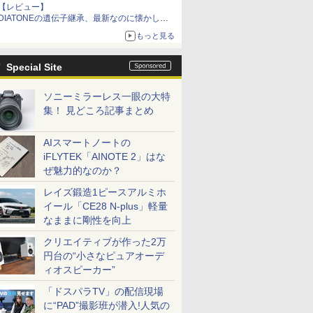
【レビュー】
DIATONEの遺伝子継承、最新なのに懐かし
い“惚れる音”Tecnologia e Cuore「DS-TC52B」
もっと見る
を聴く
Special Site
ソニーミラーレス一眼の大特
集！ 見どころ記事まとめ
AIスマートノートの
iFLYTEK「AINOTE 2」はな
ぜ魅力的なのか？
レイズ鍛造1ピースアルミホ
イール「CE28 N-plus」軽量
なままに剛性を向上
クリエイティブが作った2万
円台の“小さなピュアオーデ
ィオスピーカー”
「ドスパラTV」の配信現場
に“PAD”撮影班が潜入!人気の