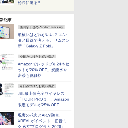
秘訣に迫る!!
新記事
西田宗千佳のRandomTracking
縦横比はどれがいい？ エン
タメ目線で考える、サムスン
新「Galaxy Z Fold」
今日みつけたお買い得品
Amazonでレッドブル24本セ
ットが20% OFF。炭酸水や
麦茶も低価格
今日みつけたお買い得品
JBL最上位完全ワイヤレス
「TOUR PRO 3」、Amazon
限定モデルが25% OFF
現実の花火とARが融合、
XREALがイベント「初音ミ
ク 夜空プログラム 2026」