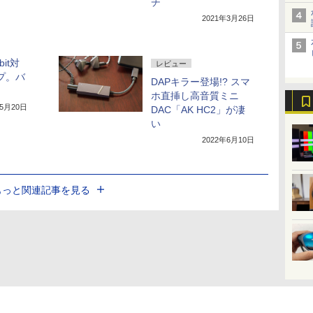
チ
2021年3月26日
bit対
レビュー
ンプ。バ
DAPキラー登場!? スマ
ホ直挿し高音質ミニ
年5月20日
DAC「AK HC2」が凄
い
2022年6月10日
もっと関連記事を見る