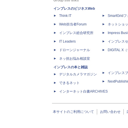
Group site links
インプレスのビジネスWeb
Think IT
SmartGri
Web担当者Forum
ネットショ
インプレス総合研究所
Impress Busi
IT Leaders
インプレス
ドローンジャーナル
DIGITAL
ネッ担お悩み相談室
インプレスの本と雑誌
インプレス
デジタルカメラマガジン
NextPublish
できるネット
インターネット白書ARCHIVES
本サイトのご利用について
お問い合わせ