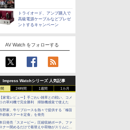
トライオード、アンプ購入で
高級電源ケーブルなどプレゼ
ントするキャンペーン
AV Watch をフォローする
Impress Watchシリーズ 人気記事
時間
24時間
1週間
1カ月
【家電レビュー】手ごわい雑草との戦い、コメ
リの草刈機で完全勝利 掃除機感覚で使えた
吉野家、牛リブロースを熱々で提供する「極旨
牛鉄板ステーキ定食」を発売
本日発売「スヌーピー」圧縮収納ポーチ。ファ
スナー閉めるだけで着替えや荷物がスリムにま