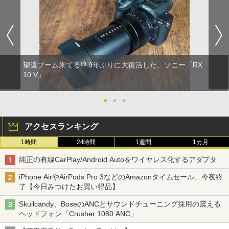
望遠ブーム来てる!? 9年ぶりに大復活した、ソニー「RX
10 V」
●
●
●
アクセスランキング
1時間
24時間
1週間
1カ月
純正の有線CarPlay/Android Autoをワイヤレス化するアダプタ
iPhone AirやAirPods Pro 3などのAmazonタイムセール、今夜終
了【今日みつけたお買い得品】
Skullcandy、BoseのANCとサウンドチューニング採用の震える
ヘッドフォン「Crusher 1080 ANC」