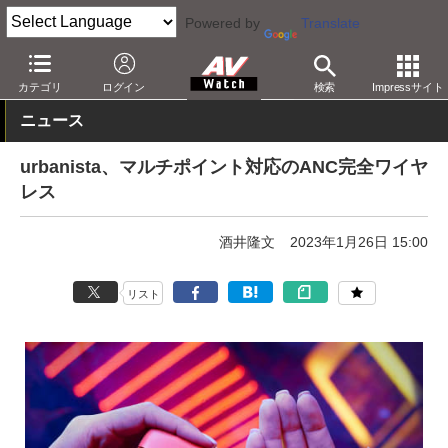
Powered by
Translate
AV Watch
製品
ヘッドフォン
その他
カテゴリ
ログイン
検索
Impressサイト
ニュース
urbanista、マルチポイント対応のANC完全ワイヤ
レス
酒井隆文
2023年1月26日 15:00
リスト