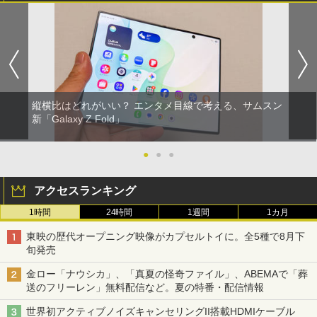
縦横比はどれがいい？ エンタメ目線で考える、サムスン
新「Galaxy Z Fold」
●
●
●
アクセスランキング
1時間
24時間
1週間
1カ月
東映の歴代オープニング映像がカプセルトイに。全5種で8月下
旬発売
金ロー「ナウシカ」、「真夏の怪奇ファイル」、ABEMAで「葬
送のフリーレン」無料配信など。夏の特番・配信情報
世界初アクティブノイズキャンセリングII搭載HDMIケーブル