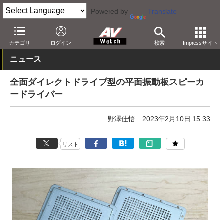
Powered by
Translate
AV Watch
製品
オーディオスピーカー
カテゴリ
ログイン
検索
Impressサイト
ニュース
全面ダイレクトドライブ型の平面振動板スピーカ
ードライバー
野澤佳悟
2023年2月10日 15:33
リスト