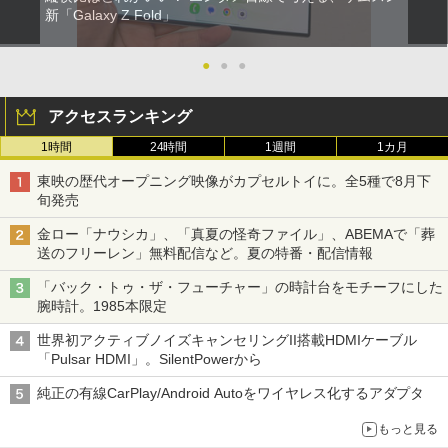
新「Galaxy Z Fold」
●
●
●
アクセスランキング
1時間
24時間
1週間
1カ月
東映の歴代オープニング映像がカプセルトイに。全5種で8月下
旬発売
金ロー「ナウシカ」、「真夏の怪奇ファイル」、ABEMAで「葬
送のフリーレン」無料配信など。夏の特番・配信情報
「バック・トゥ・ザ・フューチャー」の時計台をモチーフにした
腕時計。1985本限定
世界初アクティブノイズキャンセリングII搭載HDMIケーブル
「Pulsar HDMI」。SilentPowerから
純正の有線CarPlay/Android Autoをワイヤレス化するアダプタ
もっと見る