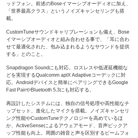
ッドフォン。前述のBoseイマーシブオーディオに加え、
「世界最高クラス」というノイズキャンセリングも搭
載。
CustomTuneサウンドキャリブレーションも備え、Bose
イマーシブオーディオと組み合わせる事で、「耳に合わ
せて最適化された、包み込まれるようなサウンドを提供
する」とのこと。
Snapdragon Soundにも対応。ロスレスや低遅延機能な
どを実現するQualcomm aptX Adaptiveコーデックに対
応。Androidデバイスと簡単にペアリングできるGoogle
Fast PairやBluetooth 5.3にも対応する。
再設計したシステムには、独自の信号処理や高性能なチ
ップセット、進化したマイクを搭載。ノイズキャンセリ
ング性能やCustomTuneテクノロジーを高めているほ
か、ActiveSenseによるアウェアモード、音声ピックア
ップ性能も向上。周囲の雑音と声を区別するビームフォ