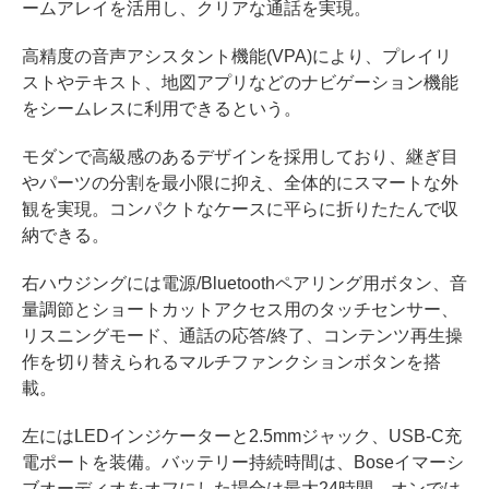
ームアレイを活用し、クリアな通話を実現。
高精度の音声アシスタント機能(VPA)により、プレイリ
ストやテキスト、地図アプリなどのナビゲーション機能
をシームレスに利用できるという。
モダンで高級感のあるデザインを採用しており、継ぎ目
やパーツの分割を最小限に抑え、全体的にスマートな外
観を実現。コンパクトなケースに平らに折りたたんで収
納できる。
右ハウジングには電源/Bluetoothペアリング用ボタン、音
量調節とショートカットアクセス用のタッチセンサー、
リスニングモード、通話の応答/終了、コンテンツ再生操
作を切り替えられるマルチファンクションボタンを搭
載。
左にはLEDインジケーターと2.5mmジャック、USB-C充
電ポートを装備。バッテリー持続時間は、Boseイマーシ
ブオーディオをオフにした場合は最大24時間、オンでは