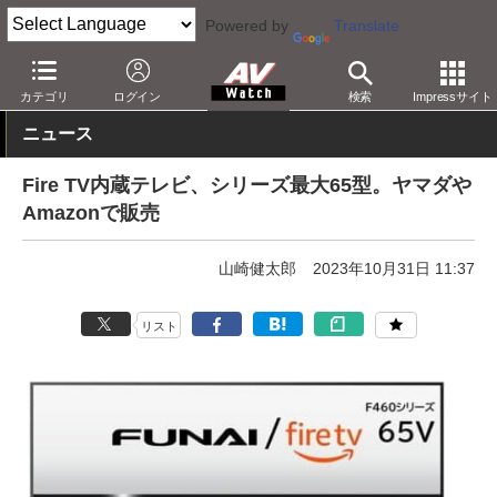
Powered by
Translate
AV Watch
製品
テレビ
4K
カテゴリ
ログイン
検索
Impressサイト
ニュース
Fire TV内蔵テレビ、シリーズ最大65型。ヤマダや
Amazonで販売
山崎健太郎
2023年10月31日 11:37
リスト