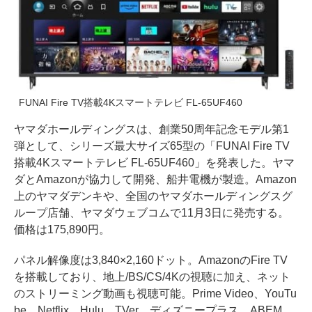
FUNAI Fire TV搭載4Kスマートテレビ FL-65UF460
ヤマダホールディングスは、創業50周年記念モデル第1
弾として、シリーズ最大サイズ65型の「FUNAI Fire TV
搭載4Kスマートテレビ FL-65UF460」を発表した。ヤマ
ダとAmazonが協力して開発、船井電機が製造。Amazon
上のヤマダデンキや、全国のヤマダホールディングスグ
ループ店舗、ヤマダウェブコムで11月3日に発売する。
価格は175,890円。
パネル解像度は3,840×2,160ドット。AmazonのFire TV
を搭載しており、地上/BS/CS/4Kの視聴に加え、ネット
のストリーミング動画も視聴可能。Prime Video、YouTu
be、Netflix、Hulu、TVer、ディズニープラス、ABEM