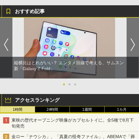
おすすめ記事
縦横比はどれがいい？ エンタメ目線で考える、サムスン
新「Galaxy Z Fold」
●
●
●
アクセスランキング
1時間
24時間
1週間
1カ月
東映の歴代オープニング映像がカプセルトイに。全5種で8月下
旬発売
金ロー「ナウシカ」、「真夏の怪奇ファイル」、ABEMAで「葬