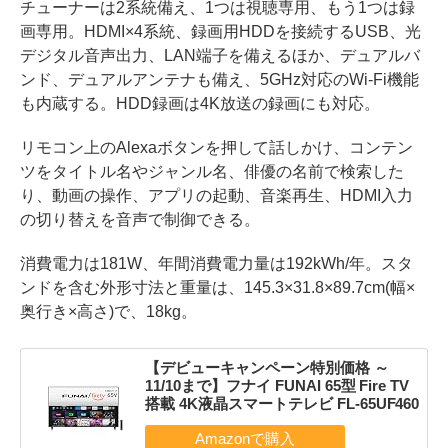
チューナーは2系統備え、1つは視聴専用、もう1つは録
画専用。HDMI×4系統、録画用HDDを接続するUSB、光
デジタル音声出力、LAN端子を備えるほか、デュアルバ
ンド、デュアルアンテナも備え、5GHz対応のWi-Fi機能
も内蔵する。HDD録画は4K放送の録画にも対応。
リモコン上のAlexaボタンを押して話しかけ、コンテン
ツをタイトル名やジャンル名、俳優の名前で検索した
り、動画の操作、アプリの起動、音楽再生、HDMI入力
の切り替えを音声で制御できる。
消費電力は181W、年間消費電力量は192kWh/年。スタ
ンドを含む外形寸法と重量は、145.3×31.8×89.7cm(幅×
奥行き×高さ)で、18kg。
【デビューキャンペーン特別価格 ～
11/10まで】フナイ FUNAI 65型 Fire TV
搭載 4K液晶スマートテレビ FL-65UF460