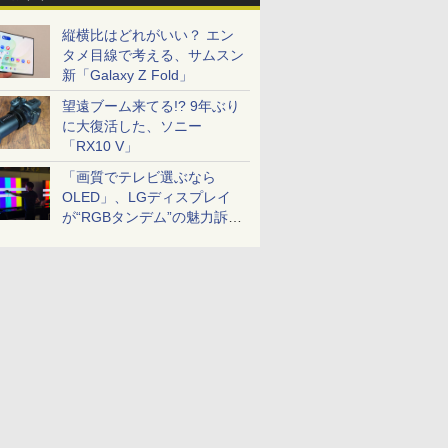
縦横比はどれがいい？ エン
タメ目線で考える、サムスン
新「Galaxy Z Fold」
望遠ブーム来てる!? 9年ぶり
に大復活した、ソニー
「RX10 V」
「画質でテレビ選ぶなら
OLED」、LGディスプレイ
が“RGBタンデム”の魅力訴
求。液晶とのガチ比較も