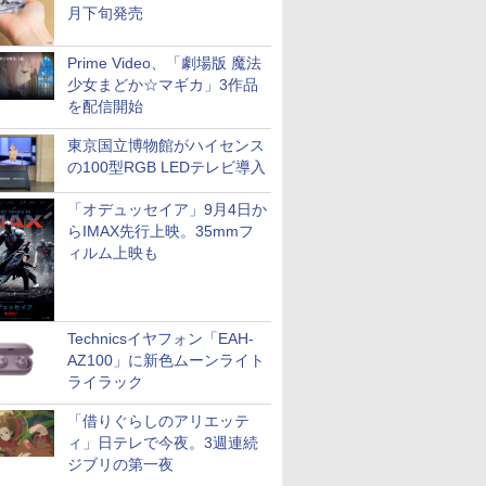
月下旬発売
Prime Video、「劇場版 魔法
少女まどか☆マギカ」3作品
を配信開始
東京国立博物館がハイセンス
の100型RGB LEDテレビ導入
「オデュッセイア」9月4日か
らIMAX先行上映。35mmフ
ィルム上映も
Technicsイヤフォン「EAH-
AZ100」に新色ムーンライト
ライラック
「借りぐらしのアリエッテ
ィ」日テレで今夜。3週連続
ジブリの第一夜