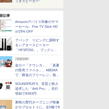
ィオスピーカー”
新記事
Amazonデバイス対象のサマ
ーセール。Fire TV Stick HD
が29% OFF
アバック、リビングに調和す
るシアタースピーカー
「HFSP250」。ブックシェ
ルフはペア3万円以下
トピック
金ロー「ナウシカ」、「真夏
の怪奇ファイル」、ABEMA
で「葬送のフリーレン」無料
配信など。夏の特番・配信情
SOUNDPEATS、音質と軽さ
報
追求した「Air6 Pro」。先行
登録で8383円
東映の歴代オープニング映像
がカプセルトイに。全5種で8