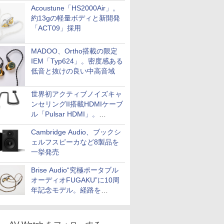
Acoustune「HS2000Air」。
約13gの軽量ボディと新開発
「ACT09」採用
MADOO、Ortho搭載の限定
IEM「Typ624」。密度感ある
低音と抜けの良い中高音域
世界初アクティブノイズキャ
ンセリングII搭載HDMIケーブ
ル「Pulsar HDMI」。
SilentPowerから
Cambridge Audio、ブックシ
ェルフスピーカなど8製品を
一挙発売
Brise Audio“究極ポータブル
オーディオFUGAKU”に10周
年記念モデル。経路を
NISHIKIで統一。400万円