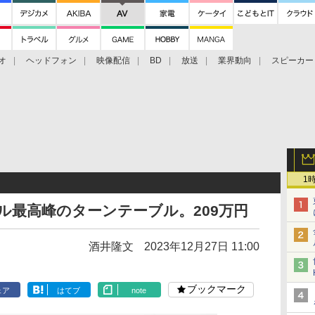
オ
ヘッドフォン
映像配信
BD
放送
業界動向
スピーカー
ェクタ
PS4
BDプレーヤー
映像配信
BD
1
デル最高峰のターンテーブル。209万円
酒井隆文
2023年12月27日 11:00
ブックマーク
ェア
はてブ
note