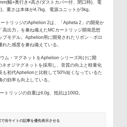
15mm(幅×奥行き×高さ/ダストカバー付、閉口時)、電
(同)。重さは本体が4.7kg、電源ユニットが3kg。
ッジのAphelion 2は、「Apheta 2」の開発か
「高出力」を兼ね備えたMCカートリッジ開発思想
プモデル。Aphelion用に開発されたリボン・ボロ
優れた感度を兼ね備えている。
ウム・マグネットをAphelion シリーズ向けに開
スのネオジマグネットを採用し、音質の向上と軽量化
初代Aphelionと比較して50%短くなっているた
換の効率も向上している。
カートリッジの自重は6.0g、抵抗は100Ω。
 検索で当サイトの記事を優先表示させる