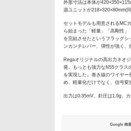
外形寸法は本体が420×350×1
源ユニットが218×320×80mm
セットモデルも用意されるMCカートリ
ら始まった「軽量」「高剛性」
を完結させたというフラッグシッ
ンカンチレバー、弾性が強く、
Regaオリジナルの高出力ネオジ
発。もっとも強力なN55クラ
を実現した。巻き線のワイヤー長も
め、軽量化だけでなく、信号変
出力は0.35mV、針圧は1.9g、
Google