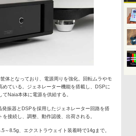
」は別筐体となっており、電源周りを強化。回転ムラやモ
高めている。ジェネレーター機能を搭載し、DSPに
てNaia本体に電源を供給する。
に水晶発振器とDSPを採用したジェネレーター回路を搭
トを接続し、調整、動作認後、出荷される。
5～8.5g、エクストラウェイト装着時で14gまで。