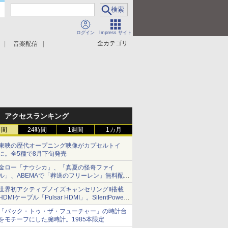
ログイン
Impress サイト
全カテゴリ
音楽配信
アクセスランキング
時間
24時間
1週間
1カ月
東映の歴代オープニング映像がカプセルトイ
に。全5種で8月下旬発売
金ロー「ナウシカ」、「真夏の怪奇ファイ
ル」、ABEMAで「葬送のフリーレン」無料配信
など。夏の特番・配信情報
世界初アクティブノイズキャンセリングII搭載
HDMIケーブル「Pulsar HDMI」。SilentPower
から
「バック・トゥ・ザ・フューチャー」の時計台
をモチーフにした腕時計。1985本限定