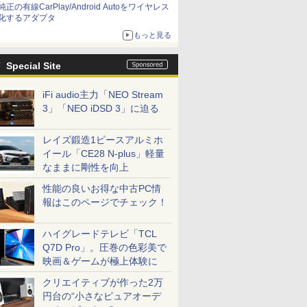
純正の有線CarPlay/Android Autoをワイヤレス
化するアダプタ
もっと見る
Special Site
iFi audio主力「NEO Stream
3」「NEO iDSD 3」に迫る
レイズ鍛造1ピースアルミホ
イール「CE28 N-plus」軽量
なままに剛性を向上
性能の良いお得な中古PC情
報はこのページでチェック！
ハイグレードテレビ「TCL
Q7D Pro」。圧巻の色彩美で
映画＆ゲームが極上体験に
クリエイティブが作った2万
円台の“小さなピュアオーデ