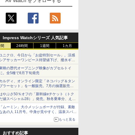
AV Watch をフォローする
Impress Watchシリーズ 人気記事
時間
24時間
1週間
1カ月
ユニクロ、今日から「お盆特別セール」。涼感
シアサッカーワンピース待望値下げ、撥水ギア
ショーツは1990円に
東映の歴代オープニング映像がカプセルトイ
に。全5種で8月下旬発売
カルディ、オンライン限定「ネコバッグ＆タン
ブラーセット」を一般販売。7月の抽選販売の
当選無効分
はやぶさ50％オフの「新幹線eチケット（トク
だ値スペシャル28）」発売。秋冬乗車分、えき
ねっと限定
「ムーミン」大小メッシュポーチが付録、素敵
なあの人 11月号。中身が見やすく、温泉スパに
も使える
もっと見る
おすすめ記事