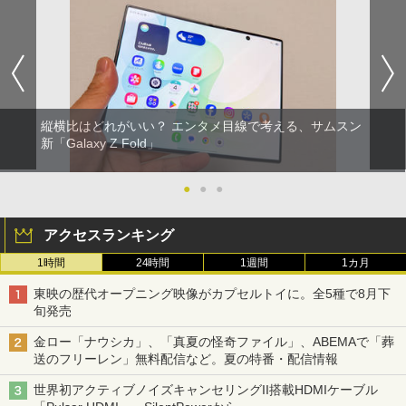
縦横比はどれがいい？ エンタメ目線で考える、サムスン
新「Galaxy Z Fold」
●
●
●
アクセスランキング
1時間
24時間
1週間
1カ月
東映の歴代オープニング映像がカプセルトイに。全5種で8月下
旬発売
金ロー「ナウシカ」、「真夏の怪奇ファイル」、ABEMAで「葬
送のフリーレン」無料配信など。夏の特番・配信情報
世界初アクティブノイズキャンセリングII搭載HDMIケーブル