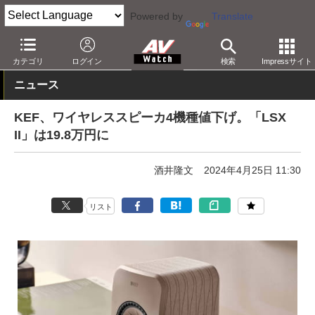
Powered by
Translate
AV Watch
動向
業界動向
価格改定
カテゴリ
ログイン
検索
Impressサイト
ニュース
KEF、ワイヤレススピーカ4機種値下げ。「LSX
II」は19.8万円に
酒井隆文
2024年4月25日 11:30
リスト