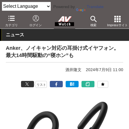
Powered by
Translate
AV Watch
製品
ヘッドフォン
Anker
カテゴリ
ログイン
検索
Impressサイト
ニュース
Anker、ノイキャン対応の耳掛け式イヤフォン。
最大14時間駆動の“寝ホン”も
酒井隆文
2024年7月9日 11:00
リスト