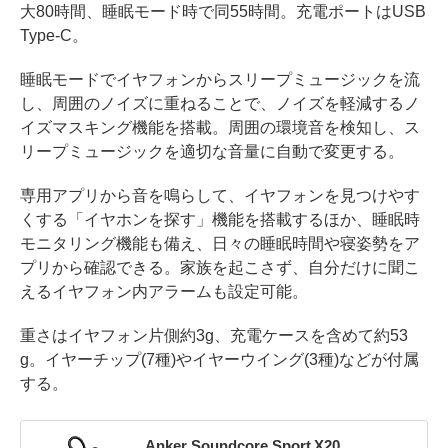
大80時間、睡眠モード時で同55時間。充電ポートはUSB
Type-C。
睡眠モードでイヤフォンからスリープミュージックを流
し、周囲のノイズに重ねることで、ノイズを軽減するノ
イズマスキング機能を搭載。周囲の環境音を検知し、ス
リープミュージックを適切な音量に自動で変更する。
専用アプリから音を鳴らして、イヤフォンを見つけやす
くする「イヤホンを探す」機能を搭載するほか、睡眠時
モニタリング機能も備え、日々の睡眠時間や寝姿勢をア
プリから確認できる。家族を起こさず、自分だけに聞こ
えるイヤフォン内アラームも設定可能。
重さはイヤフォン片側約3g、充電ケースを含めて約53
g。イヤーチップ(7種)やイヤーウイング(3種)などが付属
する。
Anker Soundcore Sport X20