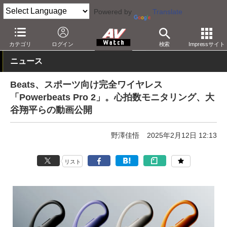
Powered by
Translate
AV Watch
製品
ヘッドフォン
Beats
カテゴリ
ログイン
検索
Impressサイト
ニュース
Beats、スポーツ向け完全ワイヤレス
「Powerbeats Pro 2」。心拍数モニタリング、大
谷翔平らの動画公開
野澤佳悟
2025年2月12日 12:13
リスト