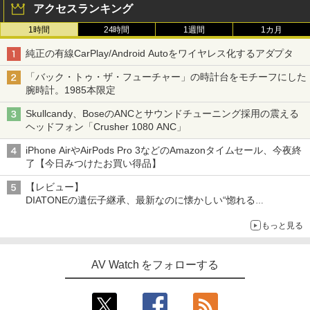
アクセスランキング
1時間
24時間
1週間
1カ月
純正の有線CarPlay/Android Autoをワイヤレス化するアダプタ
「バック・トゥ・ザ・フューチャー」の時計台をモチーフにした
腕時計。1985本限定
Skullcandy、BoseのANCとサウンドチューニング採用の震える
ヘッドフォン「Crusher 1080 ANC」
iPhone AirやAirPods Pro 3などのAmazonタイムセール、今夜終
了【今日みつけたお買い得品】
【レビュー】
DIATONEの遺伝子継承、最新なのに懐かしい“惚れる
音”Tecnologia e Cuore「DS-TC52B」を聴く
もっと見る
AV Watch をフォローする