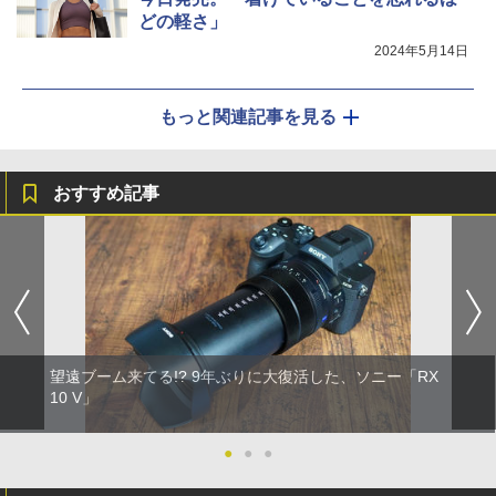
どの軽さ」
2024年5月14日
もっと関連記事を見る
おすすめ記事
望遠ブーム来てる!? 9年ぶりに大復活した、ソニー「RX
10 V」
●
●
●