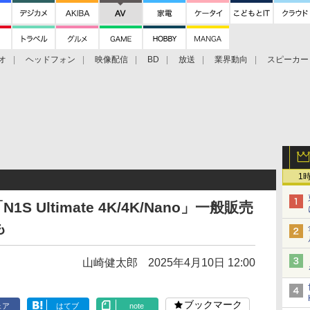
オ
ヘッドフォン
映像配信
BD
放送
業界動向
スピーカー
ェクタ
PS4
BDプレーヤー
映像配信
BD
1
 Ultimate 4K/4K/Nano」一般販売
も
山崎健太郎
2025年4月10日 12:00
ブックマーク
ェア
はてブ
note