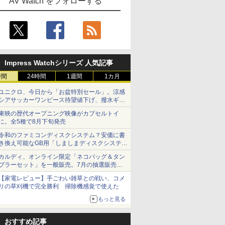
AV Watch をフォローする
Impress Watchシリーズ 人気記事
時間
24時間
1週間
1カ月
ユニクロ、今日から「お盆特別セール」。涼感
シアサッカーワンピース待望値下げ、撥水ギア
ショーツは1990円に
東映の歴代オープニング映像がカプセルトイ
に。全5種で8月下旬発売
令和のファミコンディスクシステム？安価に書
き換え可能なGB用「しましまディスクシステ
ム」
カルディ、オンライン限定「ネコバッグ＆タン
ブラーセット」を一般販売。7月の抽選販売の
当選無効分
【家電レビュー】手ごわい雑草との戦い、コメ
リの草刈機で完全勝利 掃除機感覚で使えた
もっと見る
おすすめ記事