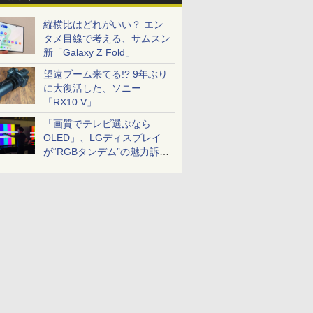
縦横比はどれがいい？ エン
タメ目線で考える、サムスン
新「Galaxy Z Fold」
望遠ブーム来てる!? 9年ぶり
に大復活した、ソニー
「RX10 V」
「画質でテレビ選ぶなら
OLED」、LGディスプレイ
が“RGBタンデム”の魅力訴
求。液晶とのガチ比較も