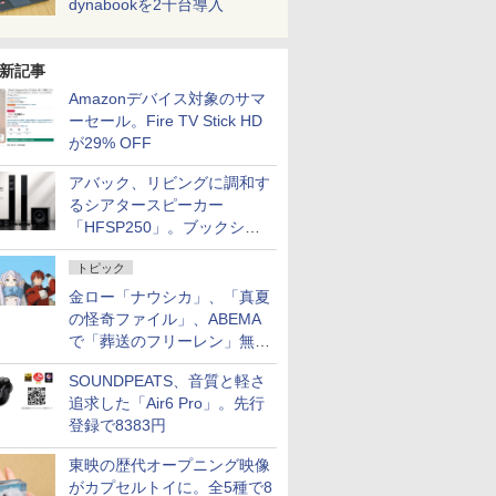
dynabookを2千台導入
新記事
Amazonデバイス対象のサマ
ーセール。Fire TV Stick HD
が29% OFF
アバック、リビングに調和す
るシアタースピーカー
「HFSP250」。ブックシェ
ルフはペア3万円以下
トピック
金ロー「ナウシカ」、「真夏
の怪奇ファイル」、ABEMA
で「葬送のフリーレン」無料
配信など。夏の特番・配信情
SOUNDPEATS、音質と軽さ
報
追求した「Air6 Pro」。先行
登録で8383円
東映の歴代オープニング映像
がカプセルトイに。全5種で8