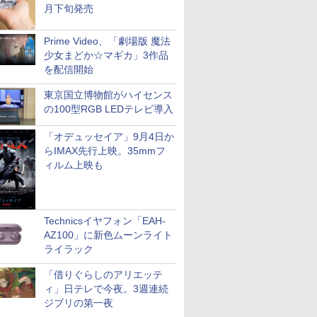
月下旬発売
Prime Video、「劇場版 魔法
少女まどか☆マギカ」3作品
を配信開始
東京国立博物館がハイセンス
の100型RGB LEDテレビ導入
「オデュッセイア」9月4日か
らIMAX先行上映。35mmフ
ィルム上映も
Technicsイヤフォン「EAH-
AZ100」に新色ムーンライト
ライラック
「借りぐらしのアリエッテ
ィ」日テレで今夜。3週連続
ジブリの第一夜