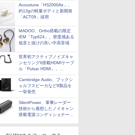
Acoustune「HS2000Air」。
約13gの軽量ボディと新開発
「ACT09」採用
MADOO、Ortho搭載の限定
IEM「Typ624」。密度感ある
低音と抜けの良い中高音域
世界初アクティブノイズキャ
ンセリングII搭載HDMIケーブ
ル「Pulsar HDMI」。
SilentPowerから
Cambridge Audio、ブックシ
ェルフスピーカなど8製品を
一挙発売
SilentPower、軍事レーダー
技術から着想したノイキャン
搭載電源コンディショナー
「AC iPurifier2」