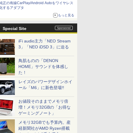
純正の有線CarPlay/Android Autoをワイヤレス
化するアダプタ
もっと見る
Special Site
iFi audio主力「NEO Stream
3」「NEO iDSD 3」に迫る
鳥肌ものの「DENON
HOME」サウンドを体感し
た！
レイズのパワーデザインホイ
ール「M6」に新色登場!!
お値段そのままでメモリ倍
増！メモリ32GBの「お得な
ゲーミングノート」
メモリ32GBでも予算内。産
経新聞社がAMD Ryzen搭載