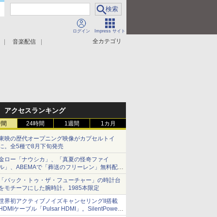
ログイン
Impress サイト
全カテゴリ
音楽配信
アクセスランキング
時間
24時間
1週間
1カ月
東映の歴代オープニング映像がカプセルトイ
に。全5種で8月下旬発売
金ロー「ナウシカ」、「真夏の怪奇ファイ
ル」、ABEMAで「葬送のフリーレン」無料配信
など。夏の特番・配信情報
「バック・トゥ・ザ・フューチャー」の時計台
をモチーフにした腕時計。1985本限定
世界初アクティブノイズキャンセリングII搭載
HDMIケーブル「Pulsar HDMI」。SilentPower
から