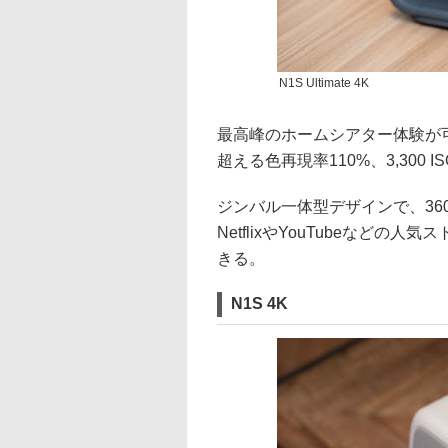
N1S Ultimate 4K
最高峰のホームシアター体験が可能とい
超える色再現率110%、3,300 
ジンバル一体型デザインで、360
NetflixやYouTubeなど
きる。
N1S 4K