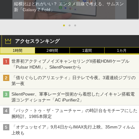
縦横比はどれがいい？ エンタメ目線で考える、サムスン
新「Galaxy Z Fold」
●
●
●
アクセスランキング
1時間
24時間
1週間
1カ月
世界初アクティブノイズキャンセリングII搭載HDMIケーブル
「Pulsar HDMI」。SilentPowerから
「借りぐらしのアリエッティ」日テレで今夜。3週連続ジブリの
第一夜
SilentPower、軍事レーダー技術から着想したノイキャン搭載電
源コンディショナー「AC iPurifier2」
「バック・トゥ・ザ・フューチャー」の時計台をモチーフにした
腕時計。1985本限定
「オデュッセイア」9月4日からIMAX先行上映。35mmフィルム
上映も