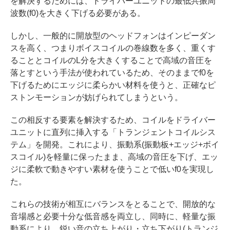
を解決するためには、ドライバーユニットの最低共振周
波数(f0)を大きく下げる必要がある。
しかし、一般的に開放型のヘッドフォンはインピーダン
スを高く、つまりボイスコイルの巻線数を多く、重くす
ることとコイルのL分を大きくすることで高域の音圧を
落とすという手法が使われているため、そのままでf0を
下げるためにエッジに柔らかい材料を使うと、正確なピ
ストンモーションが妨げられてしまうという。
この相反する要素を解決するため、コイルをドライバー
ユニットに直列に挿入する「トランジェントコイルシス
テム」を開発。これにより、振動系(振動板+エッジ+ボイ
スコイル)を軽量に保ったまま、高域の音圧を下げ、エッ
ジに柔軟で動きやすい素材を使うことで低いf0を実現し
た。
これらの技術が相互にバランスをとることで、開放的な
音場感と必要十分な低音感を両立し、同時に、軽量な振
動系により、鋭い音の立ち上がり・立ち下がり(トランジ