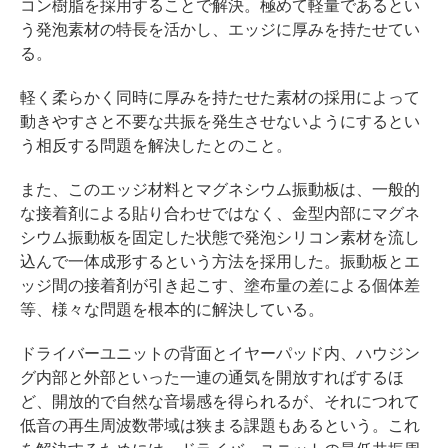
コン樹脂を採用することで解決。極めて軽量であるとい
う発泡素材の特長を活かし、エッジに厚みを持たせてい
る。
軽く柔らかく同時に厚みを持たせた素材の採用によって
動きやすさと不要な共振を発生させないようにするとい
う相反する問題を解決したとのこと。
また、このエッジ材料とマグネシウム振動板は、一般的
な接着剤による貼り合わせではなく、金型内部にマグネ
シウム振動板を固定した状態で発泡シリコン素材を流し
込んで一体成形するという方法を採用した。振動板とエ
ッジ間の接着剤が引き起こす、塗布量の差による個体差
等、様々な問題を根本的に解決している。
ドライバーユニットの背面とイヤーパッド内、ハウジン
グ内部と外部といった一連の通気を開放すればするほ
ど、開放的で自然な音場感を得られるが、それにつれて
低音の再生周波数帯域は狭まる課題もあるという。これ