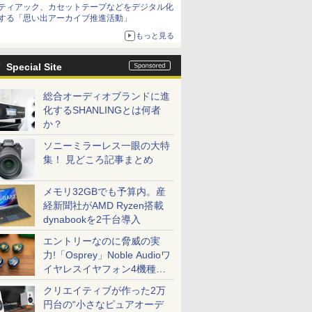
ティアック、カセットテープなどをデジタル化
する「思い出アーカイブ推進活動」
もっと見る
Special Site
総合オーディオブランドに進
化するSHANLINGとは何者
か？
ソニーミラーレス一眼の大特
集！ 見どころ記事まとめ
メモリ32GBでも予算内。産
経新聞社がAMD Ryzen搭載
dynabookを2千台導入
エントリーなのに脅威の実
力!「Osprey」Noble Audioワ
イヤレスイヤフォン4機種を
一気に聴く
クリエイティブが作った2万
円台の“小さなピュアオーデ