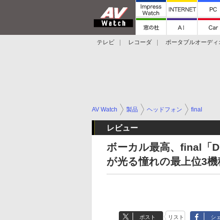
テレビ
レコーダ
ポータブルオーディ
スマートスピーカー
デジカメ
プロジ
AV Watch
製品
ヘッドフォン
final
レビュー
ボーカル最高、final「D
が光る憧れの最上位3機
ポスト
リスト
シ