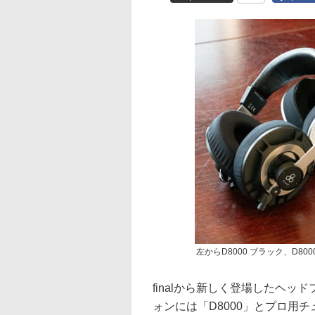
左からD8000 ブラック、D8000 P
finalから新しく登場したヘッ
ォンには「D8000」とプロ用チュー