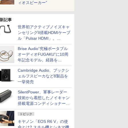
ィオスピーカー”
新記事
世界初アクティブノイズキャ
ンセリングII搭載HDMIケーブ
ル「Pulsar HDMI」。
SilentPowerから
Brise Audio“究極ポータブル
オーディオFUGAKU”に10周
年記念モデル。経路を
NISHIKIで統一。400万円
Cambridge Audio、ブックシ
ェルフスピーカなど8製品を
一挙発売
SilentPower、軍事レーダー
技術から着想したノイキャン
搭載電源コンディショナー
「AC iPurifier2」
トピック
キヤノン「EOS R6 V」の使
命とは? スチル機とシネマ機