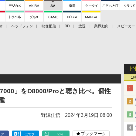
オ
ヘッドフォン
映像配信
BD
放送
業界動向
スピーカー
ェクタ
PS4
BDプレーヤー
映像配信
BD
1
7000」をD8000/Proと聴き比べ。個性
種
野澤佳悟
2024年3月19日 08:00
ブックマーク
ェア
はてブ
note