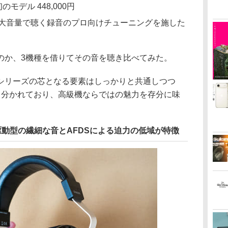
デル 448,000円
：D8000に大音量で聴く録音のプロ向けチューニングを施した
のか、3機種を借りてその音を聴き比べてみた。
シリーズの芯となる要素はしっかりと共通しつつ
と分かれており、高級機ならではの魅力を存分に味
動型の繊細な音とAFDSによる迫力の低域が特徴