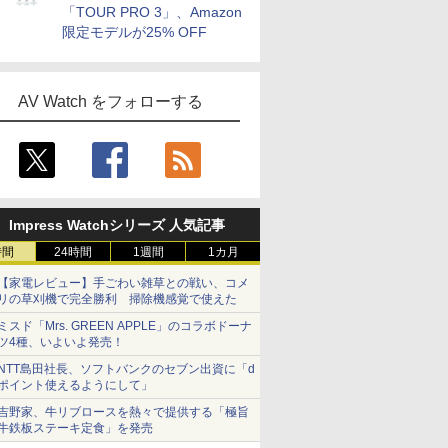
「TOUR PRO 3」、Amazon
限定モデルが25% OFF
AV Watch をフォローする
Impress Watchシリーズ 人気記事
時間
24時間
1週間
1カ月
【家電レビュー】手ごわい雑草との戦い、コメ
リの草刈機で完全勝利 掃除機感覚で使えた
ミスド「Mrs. GREEN APPLE」のコラボドーナ
ツ4種、いよいよ発売！
NTT島田社長、ソフトバンクのセブン出資に「d
ポイント使えるようにして」
吉野家、牛リブロースを熱々で提供する「極旨
牛鉄板ステーキ定食」を発売