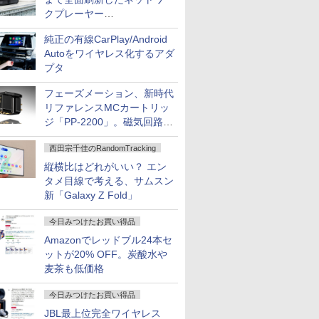
クプレーヤー
「Primo（2026）」
純正の有線CarPlay/Android
Autoをワイヤレス化するアダ
プタ
フェーズメーション、新時代
リファレンスMCカートリッ
ジ「PP-2200」。磁気回路や
ハウジングを根本から見直し
西田宗千佳のRandomTracking
縦横比はどれがいい？ エン
タメ目線で考える、サムスン
新「Galaxy Z Fold」
今日みつけたお買い得品
Amazonでレッドブル24本セ
ットが20% OFF。炭酸水や
麦茶も低価格
今日みつけたお買い得品
JBL最上位完全ワイヤレス