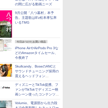
の間に広がる動画ニーズ
9月公開「八つ墓村」本予
告。主題歌はB'z松本孝弘率
いるTMG
今日みつけたお買い得品
iPhone AirやAirPods Pro 3な
どのAmazonタイムセール、
今夜終了
Skullcandy、BoseのANCと
サウンドチューニング採用の
震えるヘッドフォン
「Crusher 1080 ANC」
ディズニーとTikTok提携、フ
ァンがTikTokでディズニー映
画シーン使ったコンテンツ制
作、Disney+にも配信
Volumio、電源部から出力段
まで全面刷新したネットワー