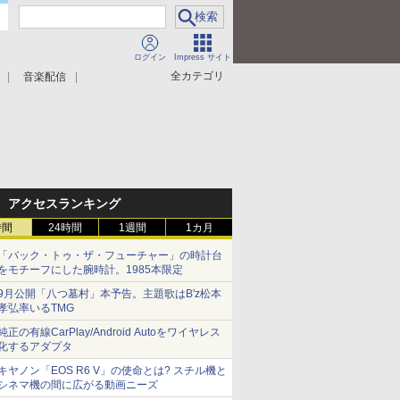
ログイン
Impress サイト
全カテゴリ
音楽配信
アクセスランキング
時間
24時間
1週間
1カ月
「バック・トゥ・ザ・フューチャー」の時計台
をモチーフにした腕時計。1985本限定
9月公開「八つ墓村」本予告。主題歌はB'z松本
孝弘率いるTMG
純正の有線CarPlay/Android Autoをワイヤレス
化するアダプタ
キヤノン「EOS R6 V」の使命とは? スチル機と
シネマ機の間に広がる動画ニーズ