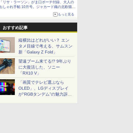
「リサ・ラーソン」がま口ポーチ付録、大人の
おしゃれ手帖 10月号。ジャカード織の北欧猫デ
ザイン
もっと見る
おすすめ記事
縦横比はどれがいい？ エン
タメ目線で考える、サムスン
新「Galaxy Z Fold」
望遠ブーム来てる!? 9年ぶり
に大復活した、ソニー
「RX10 V」
「画質でテレビ選ぶなら
OLED」、LGディスプレイ
が“RGBタンデム”の魅力訴
求。液晶とのガチ比較も