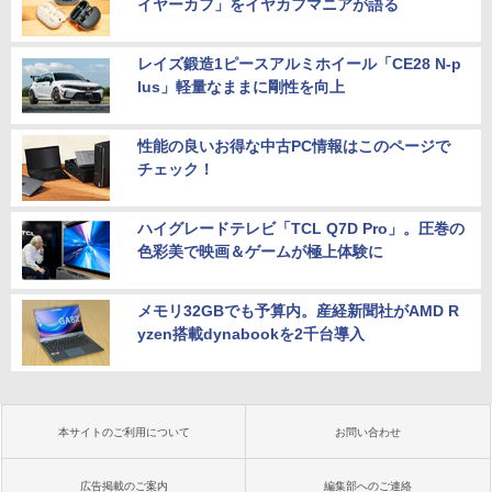
イヤーカフ」をイヤカフマニアが語る
レイズ鍛造1ピースアルミホイール「CE28 N-p
lus」軽量なままに剛性を向上
性能の良いお得な中古PC情報はこのページで
チェック！
ハイグレードテレビ「TCL Q7D Pro」。圧巻の
色彩美で映画＆ゲームが極上体験に
メモリ32GBでも予算内。産経新聞社がAMD R
yzen搭載dynabookを2千台導入
本サイトのご利用について
お問い合わせ
広告掲載のご案内
編集部へのご連絡