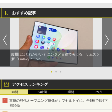
おすすめ記事
縦横比はどれがいい？ エンタメ目線で考える、サムスン
新「Galaxy Z Fold」
●
●
●
アクセスランキング
1時間
24時間
1週間
1カ月
東映の歴代オープニング映像がカプセルトイに。全5種で8月下
旬発売