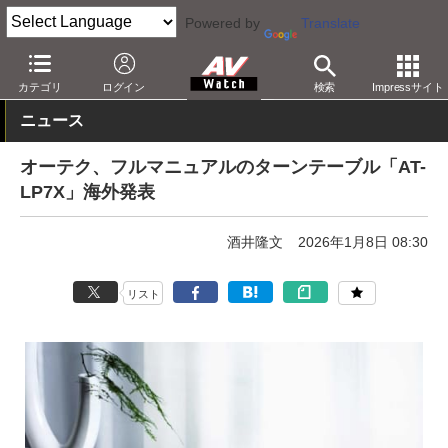
Powered by
Translate
AV Watch
製品
レコードプレーヤー
カテゴリ
ログイン
検索
Impressサイト
ニュース
オーテク、フルマニュアルのターンテーブル「AT-
LP7X」海外発表
酒井隆文
2026年1月8日 08:30
リスト