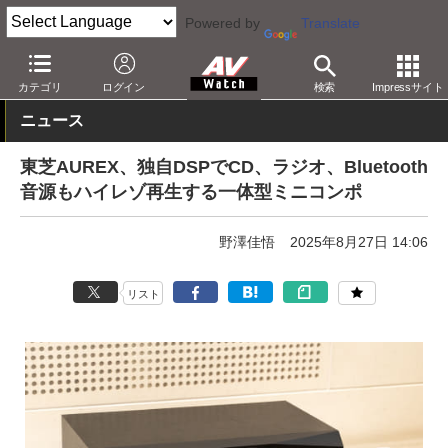
Powered by
Translate
AV Watch
製品
ミニコンポ
カテゴリ
ログイン
検索
Impressサイト
ニュース
東芝AUREX、独自DSPでCD、ラジオ、Bluetooth
音源もハイレゾ再生する一体型ミニコンポ
野澤佳悟
2025年8月27日 14:06
リスト