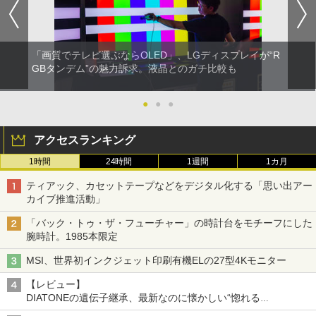
「画質でテレビ選ぶならOLED」、LGディスプレイが“R
GBタンデム”の魅力訴求。液晶とのガチ比較も
●
●
●
アクセスランキング
1時間
24時間
1週間
1カ月
ティアック、カセットテープなどをデジタル化する「思い出アー
カイブ推進活動」
「バック・トゥ・ザ・フューチャー」の時計台をモチーフにした
腕時計。1985本限定
MSI、世界初インクジェット印刷有機ELの27型4Kモニター
【レビュー】
DIATONEの遺伝子継承、最新なのに懐かしい“惚れる
音”Tecnologia e Cuore「DS-TC52B」を聴く