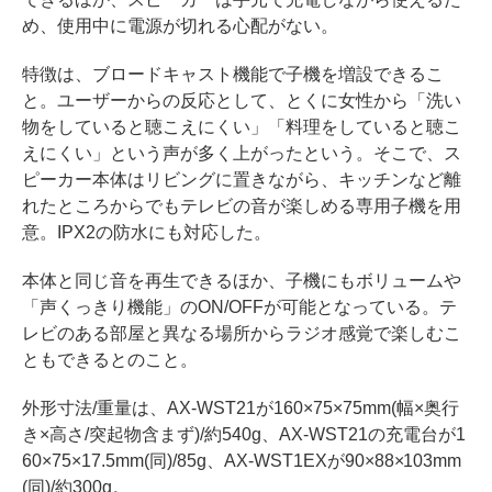
め、使用中に電源が切れる心配がない。
特徴は、ブロードキャスト機能で子機を増設できるこ
と。ユーザーからの反応として、とくに女性から「洗い
物をしていると聴こえにくい」「料理をしていると聴こ
えにくい」という声が多く上がったという。そこで、ス
ピーカー本体はリビングに置きながら、キッチンなど離
れたところからでもテレビの音が楽しめる専用子機を用
意。IPX2の防水にも対応した。
本体と同じ音を再生できるほか、子機にもボリュームや
「声くっきり機能」のON/OFFが可能となっている。テ
レビのある部屋と異なる場所からラジオ感覚で楽しむこ
ともできるとのこと。
外形寸法/重量は、AX-WST21が160×75×75mm(幅×奥行
き×高さ/突起物含まず)/約540g、AX-WST21の充電台が1
60×75×17.5mm(同)/85g、AX-WST1EXが90×88×103mm
(同)/約300g。