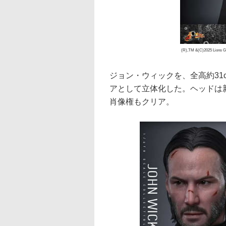
(R),TM &(C)2025 Lions Gat
ジョン・ウィックを、全高約31c
アとして立体化した。ヘッドは
肖像権もクリア。