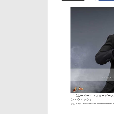
「【ムービー・マスターピース
ン・ウィック」
(R),TM &(C)2025 Lions Gate Entertainment Inc. a