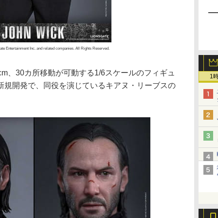
e Entertainment Inc. and related companies. All Rights Reserved.
m、30カ所移動が可動する1/6スケールのフィギュ
1
新規開発で、同役を演じているキアヌ・リーブスの