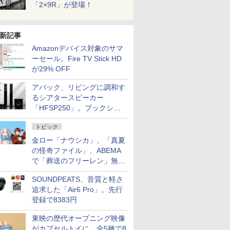
「2×9R」が登場！
新記事
Amazonデバイス対象のサマ
ーセール。Fire TV Stick HD
が29% OFF
アバック、リビングに調和す
るシアタースピーカー
「HFSP250」。ブックシェ
ルフはペア3万円以下
トピック
金ロー「ナウシカ」、「真夏
の怪奇ファイル」、ABEMA
で「葬送のフリーレン」無料
配信など。夏の特番・配信情
SOUNDPEATS、音質と軽さ
報
追求した「Air6 Pro」。先行
登録で8383円
東映の歴代オープニング映像
がカプセルトイに。全5種で8