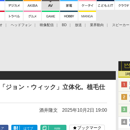
オ
ヘッドフォン
映像配信
BD
放送
業界動向
スピーカー
ェクタ
PS4
BDプレーヤー
映像配信
BD
1
の「ジョン・ウィック」立体化。植毛仕
酒井隆文
2025年10月2日 19:00
ブックマーク
ェア
はてブ
note