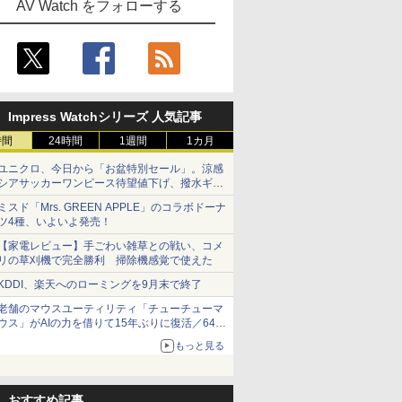
AV Watch をフォローする
Impress Watchシリーズ 人気記事
時間
24時間
1週間
1カ月
ユニクロ、今日から「お盆特別セール」。涼感
シアサッカーワンピース待望値下げ、撥水ギア
ショーツは1990円に
ミスド「Mrs. GREEN APPLE」のコラボドーナ
ツ4種、いよいよ発売！
【家電レビュー】手ごわい雑草との戦い、コメ
リの草刈機で完全勝利 掃除機感覚で使えた
KDDI、楽天へのローミングを9月末で終了
老舗のマウスユーティリティ「チューチューマ
ウス」がAIの力を借りて15年ぶりに復活／64bit
化、Windows 10/11、「Chrome」も走り回
もっと見る
る。復活記念で2026年末まで500円
おすすめ記事