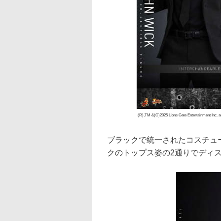
(R),TM &(C)2025 Lions Gate Entertainment Inc. a
ブラックで統一されたコスチュ
クのトップス姿の2通りでディ