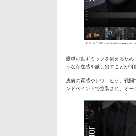
(R),TM &(C)2025 Lions Gate Entertainment Inc. a
眼球可動ギミックを備えるため
うな存在感を醸し出すことが可
皮膚の質感やシワ、ヒゲ、戦闘
ンドペイントで塗装され、オー