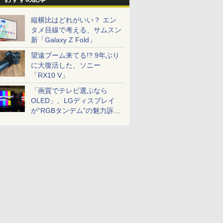
縦横比はどれがいい？ エン
タメ目線で考える、サムスン
新「Galaxy Z Fold」
望遠ブーム来てる!? 9年ぶり
に大復活した、ソニー
「RX10 V」
「画質でテレビ選ぶなら
OLED」、LGディスプレイ
が“RGBタンデム”の魅力訴
求。液晶とのガチ比較も