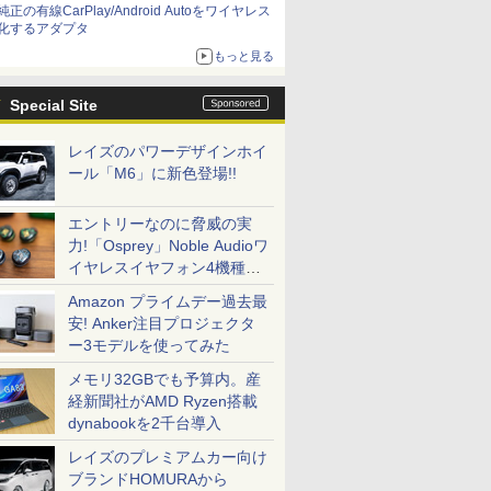
純正の有線CarPlay/Android Autoをワイヤレス
化するアダプタ
もっと見る
Special Site
レイズのパワーデザインホイ
ール「M6」に新色登場!!
エントリーなのに脅威の実
力!「Osprey」Noble Audioワ
イヤレスイヤフォン4機種を
一気に聴く
Amazon プライムデー過去最
安! Anker注目プロジェクタ
ー3モデルを使ってみた
メモリ32GBでも予算内。産
経新聞社がAMD Ryzen搭載
dynabookを2千台導入
レイズのプレミアムカー向け
ブランドHOMURAから