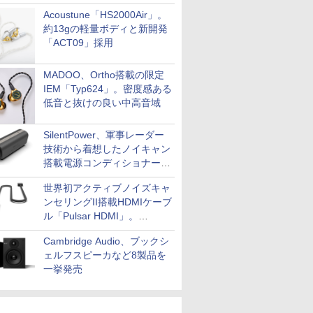
Acoustune「HS2000Air」。
約13gの軽量ボディと新開発
「ACT09」採用
MADOO、Ortho搭載の限定
IEM「Typ624」。密度感ある
低音と抜けの良い中高音域
SilentPower、軍事レーダー
技術から着想したノイキャン
搭載電源コンディショナー
「AC iPurifier2」
世界初アクティブノイズキャ
ンセリングII搭載HDMIケーブ
ル「Pulsar HDMI」。
SilentPowerから
Cambridge Audio、ブックシ
ェルフスピーカなど8製品を
一挙発売