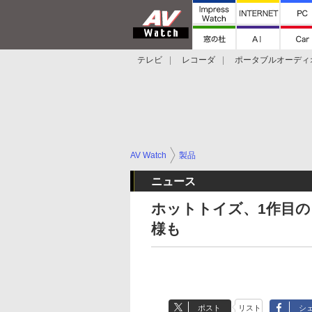
テレビ
レコーダ
ポータブルオーディ
スマートスピーカー
デジカメ
プロジ
AV Watch
製品
ニュース
ホットトイズ、1作目
様も
ポスト
リスト
シ