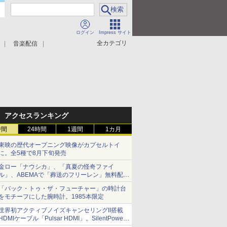
ログイン
Impress サイト
全カテゴリ
音楽配信
アクセスランキング
時間
24時間
1週間
1カ月
東映の歴代オープニング映像がカプセルトイ
に。全5種で8月下旬発売
金ロー「ナウシカ」、「真夏の怪奇ファイ
ル」、ABEMAで「葬送のフリーレン」無料配信
など。夏の特番・配信情報
「バック・トゥ・ザ・フューチャー」の時計台
をモチーフにした腕時計。1985本限定
世界初アクティブノイズキャンセリングII搭載
HDMIケーブル「Pulsar HDMI」。SilentPower
から