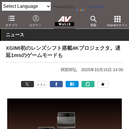
Powered by
Translate
AV Watch
製品
プロジェクタ
XGIMI
カテゴリ
ログイン
検索
Impressサイト
ニュース
XGIMI初のレンズシフト搭載4Kプロジェクタ。遅
延1msのゲームモードも
阿部邦弘
2025年10月15日 14:00
リスト