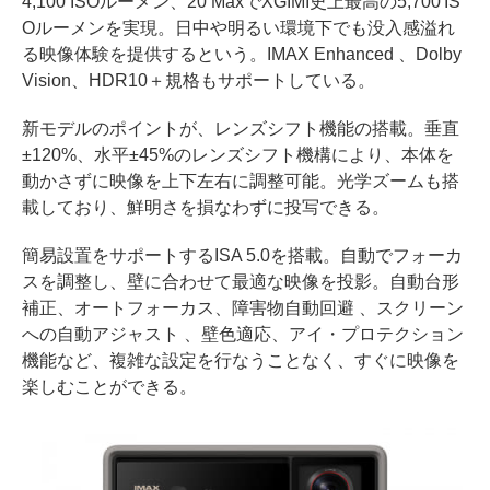
4,100 ISOルーメン、20 MaxでXGIMI史上最高の5,700 IS
Oルーメンを実現。日中や明るい環境下でも没入感溢れ
る映像体験を提供するという。IMAX Enhanced 、Dolby
Vision、HDR10＋規格もサポートしている。
新モデルのポイントが、レンズシフト機能の搭載。垂直
±120%、水平±45%のレンズシフト機構により、本体を
動かさずに映像を上下左右に調整可能。光学ズームも搭
載しており、鮮明さを損なわずに投写できる。
簡易設置をサポートするISA 5.0を搭載。自動でフォーカ
スを調整し、壁に合わせて最適な映像を投影。自動台形
補正、オートフォーカス、障害物自動回避 、スクリーン
への自動アジャスト 、壁色適応、アイ・プロテクション
機能など、複雑な設定を行なうことなく、すぐに映像を
楽しむことができる。