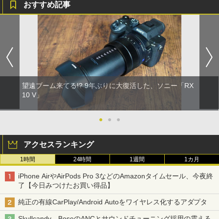
おすすめ記事
望遠ブーム来てる!? 9年ぶりに大復活した、ソニー「RX
10 V」
●
●
●
アクセスランキング
1時間
24時間
1週間
1カ月
iPhone AirやAirPods Pro 3などのAmazonタイムセール、今夜終
了【今日みつけたお買い得品】
純正の有線CarPlay/Android Autoをワイヤレス化するアダプタ
Skullcandy、BoseのANCとサウンドチューニング採用の震える