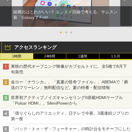
縦横比はどれがいい？ エンタメ目線で考える、サムスン
新「Galaxy Z Fold」
●
●
●
アクセスランキング
1時間
24時間
1週間
1カ月
東映の歴代オープニング映像がカプセルトイに。全5種で8月下
旬発売
金ロー「ナウシカ」、「真夏の怪奇ファイル」、ABEMAで「葬
送のフリーレン」無料配信など。夏の特番・配信情報
世界初アクティブノイズキャンセリングII搭載HDMIケーブル
「Pulsar HDMI」。SilentPowerから
「借りぐらしのアリエッティ」日テレで今夜。3週連続ジブリの
第一夜
「バック・トゥ・ザ・フューチャー」の時計台をモチーフにした