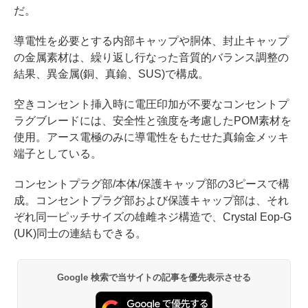
だ。
導電性を必要とする内部キャップや胴体、封止キャップ
の金属素材は、繰り返し行なった音質的バランス調整の
結果、異金属(銅、真鍮、SUS)で構成。
空きコンセント挿入時に電圧印加が不要なコンセントプ
ラグブレードには、安全性と強度を考慮したPOM素材を
使用。アース電極のみに導電性をもたせた真鍮金メッキ
端子としている。
コンセントプラグ部/本体/保護キャップ部の3ピースで構
成。コンセントプラグ部および保護キャップ部は、それ
ぞれ同一ピッチサイズの雄雌ネジ構造で、Crystal Eop-G
(UK)同士の連結もできる。
Google 検索で当サイトの記事を優先表示させる