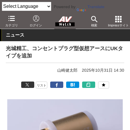
Powered by
Translate
AV Watch
製品
オーディオアクセサリ
カテゴリ
ログイン
検索
Impressサイト
ニュース
光城精工、コンセントプラグ型仮想アースにUKタ
イプを追加
山崎健太郎
2025年10月31日 14:30
リスト