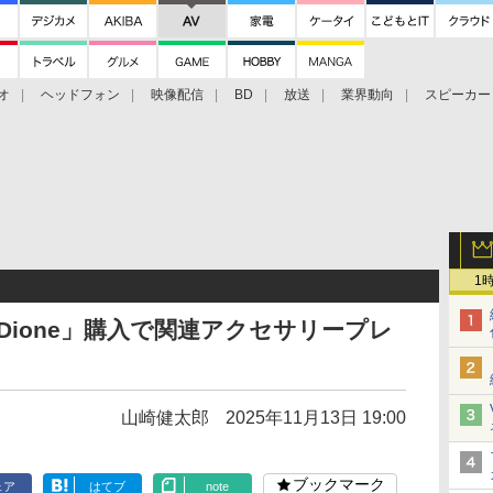
オ
ヘッドフォン
映像配信
BD
放送
業界動向
スピーカー
ェクタ
PS4
BDプレーヤー
映像配信
BD
1
」、「Dione」購入で関連アクセサリープレ
山崎健太郎
2025年11月13日 19:00
ブックマーク
ェア
はてブ
note