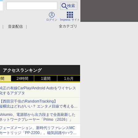
ログイン
Impress サイト
全カテゴリ
音楽配信
アクセスランキング
時間
24時間
1週間
1カ月
純正の有線CarPlay/Android Autoをワイヤレス
化するアダプタ
【西田宗千佳のRandomTracking】
縦横比はどれがいい？ エンタメ目線で考える、
サムスン新「Galaxy Z Fold」
Volumio、電源部から出力段まで全面刷新した
ネットワークプレーヤー「Primo（2026）」
フェーズメーション、新時代リファレンスMC
カートリッジ「PP-2200」。磁気回路やハウジ
ングを根本から見直し