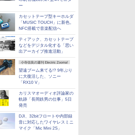
ー
カセットテープ型キーホルダ
「MUSIC TOUCH」に新色。
NFC搭載で音楽配信へ
ティアック、カセットテープ
などをデジタル化する「思い
出アーカイブ推進活動」
小寺信良の週刊 Electric Zooma!
望遠ブーム来てる!? 9年ぶり
に大復活した、ソニー
「RX10 V」
カリスマオーディオ評論家の
軌跡「長岡鉄男の仕事」5日
発売
DJI、32bitフロートや内部録
音に対応したワイヤレスミニ
マイク「Mic Mini 2S」