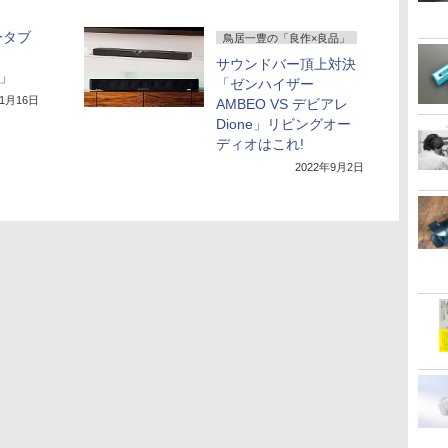
ータブ
鳥居一豊の「良作×良品」
サウンドバー頂上対決
a」
「ゼンハイザー
11月16日
AMBEO VS デビアレ
Dione」リビングオー
ディオはこれ!
2022年9月2日