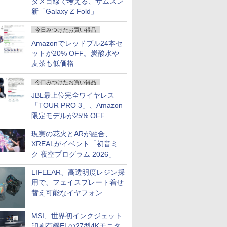
タメ目線で考える、サムスン
新「Galaxy Z Fold」
今日みつけたお買い得品
Amazonでレッドブル24本セ
ットが20% OFF。炭酸水や
麦茶も低価格
今日みつけたお買い得品
JBL最上位完全ワイヤレス
「TOUR PRO 3」、Amazon
限定モデルが25% OFF
現実の花火とARが融合、
XREALがイベント「初音ミ
ク 夜空プログラム 2026」
LIFEEAR、高透明度レジン採
用で、フェイスプレート着せ
替え可能なイヤフォン
「Nova Shell」
MSI、世界初インクジェット
印刷有機ELの27型4Kモニタ