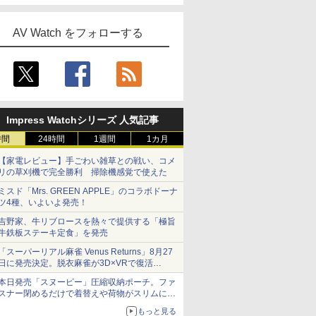
AV Watch をフォローする
Impress Watchシリーズ 人気記事
時間
24時間
1週間
1カ月
【家電レビュー】手ごわい雑草との戦い、コメ
リの草刈機で完全勝利 掃除機感覚で使えた
ミスド「Mrs. GREEN APPLE」のコラボドーナ
ツ4種、いよいよ発売！
吉野家、牛リブロースを熱々で提供する「極旨
牛鉄板ステーキ定食」を発売
「スーパーリアル麻雀 Venus Returns」8月27
日に発売決定。脱衣麻雀が3D×VRで復活
発売から2週間は20%オフになるセールが実施
本日発売「スヌーピー」圧縮収納ポーチ。ファ
スナー閉めるだけで着替えや荷物がスリムにま
とまる
もっと見る