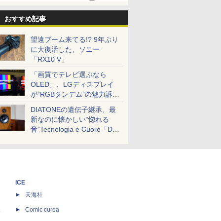
おすすめ記事
望遠ブーム来てる!? 9年ぶり
に大復活した、ソニー
「RX10 V」
「画質でテレビ選ぶなら
OLED」、LGディスプレイ
が“RGBタンデム”の魅力訴
求。液晶とのガチ比較も
DIATONEの遺伝子継承、最
新なのに懐かしい“惚れる
音”Tecnologia e Cuore「DS-
TC52B」を聴く
ICE
天海社
ス
Comic curea