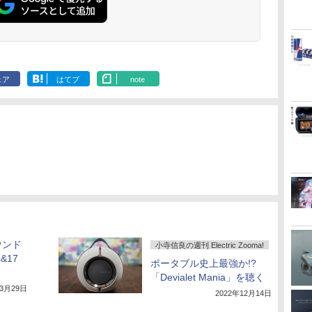
ェア
はてブ
note
ウンド
小寺信良の週刊 Electric Zooma!
&17
ポータブル史上最強か!?
「Devialet Mania」を聴く
年3月29日
2022年12月14日