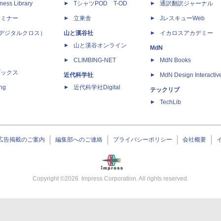
ness Library
TシャツPOD T-OD
通訳翻訳ジャーナル
セミナー
立東舎
JレスキューWeb
 X（デジタルクロス）
山と溪谷社
イカロスアカデミー
山と溪谷オンライン
MdN
CLIMBING-NET
MdN Books
ブックス
近代科学社
MdN Design Interactiv
ing
近代科学社Digital
テックリブ
TechLib
広告掲載のご案内
編集部へのご連絡
プライバシーポリシー
会社概要
Copyright ©
2026
Impress Corporation. All rights reserved.