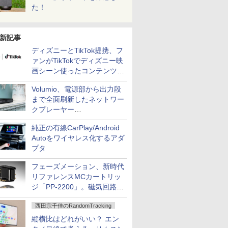
た！
新記事
ディズニーとTikTok提携、フ
ァンがTikTokでディズニー映
画シーン使ったコンテンツ制
作、Disney+にも配信
Volumio、電源部から出力段
まで全面刷新したネットワー
クプレーヤー
「Primo（2026）」
純正の有線CarPlay/Android
Autoをワイヤレス化するアダ
プタ
フェーズメーション、新時代
リファレンスMCカートリッ
ジ「PP-2200」。磁気回路や
ハウジングを根本から見直し
西田宗千佳のRandomTracking
縦横比はどれがいい？ エン