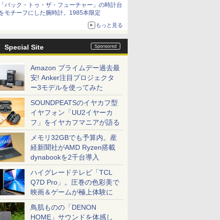
「バック・トゥ・ザ・フューチャー」の時計台
をモチーフにした腕時計。1985本限定
もっと見る
Special Site
Amazon プライムデー過去最
安! Anker注目プロジェクタ
ー3モデルを使ってみた
SOUNDPEATSのイヤカフ型
イヤフォン「UU2イヤーカ
フ」をイヤカフマニアが語る
メモリ32GBでも予算内。産
経新聞社がAMD Ryzen搭載
dynabookを2千台導入
ハイグレードテレビ「TCL
Q7D Pro」。圧巻の色彩美で
映画＆ゲームが極上体験に
鳥肌ものの「DENON
HOME」サウンドを体感し