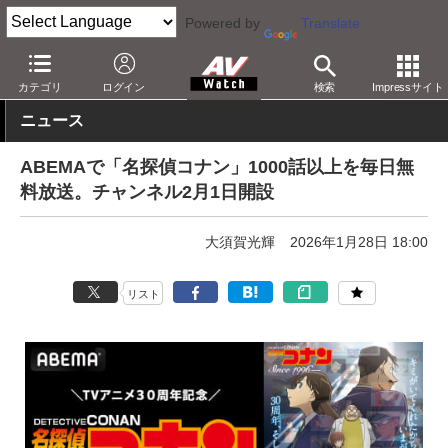
Powered by
Translate
AV Watch
コンテンツ・サービス
映像配信
ABEMA
カテゴリ
ログイン
検索
Impressサイト
ニュース
ABEMAで「名探偵コナン」1000話以上を毎日無
料放送。チャンネル2月1日開設
大須賀光輝
2026年1月28日 18:00
リスト