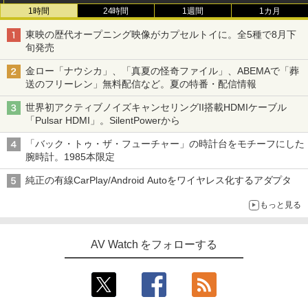
1時間
24時間
1週間
1カ月
東映の歴代オープニング映像がカプセルトイに。全5種で8月下
旬発売
金ロー「ナウシカ」、「真夏の怪奇ファイル」、ABEMAで「葬
送のフリーレン」無料配信など。夏の特番・配信情報
世界初アクティブノイズキャンセリングII搭載HDMIケーブル
「Pulsar HDMI」。SilentPowerから
「バック・トゥ・ザ・フューチャー」の時計台をモチーフにした
腕時計。1985本限定
純正の有線CarPlay/Android Autoをワイヤレス化するアダプタ
もっと見る
AV Watch をフォローする