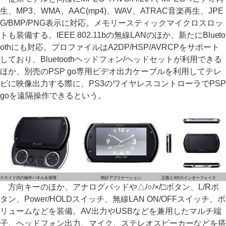
生、MP3、WMA、AAC(mp4)、WAV、ATRAC音楽再生、JPE
G/BMP/PNG表示に対応。メモリースティックマイクロスロッ
トも装備する。IEEE 802.11bの無線LANのほか、新たにBlueto
othにも対応。プロファイルはA2DP/HSP/AVRCPをサポート
しており、Bluetoothヘッドフォン/ヘッドセットが利用できる
ほか、別売のPSP go専用ビデオ出力ケーブルを利用してテレ
ビに映像出力する際に、PS3のワイヤレスコントローラでPSP
goを遠隔操作できるという。
スライド式の操作パネルを採用
時計アプリケーション
正面と4方のインターフェイス
方向キーのほか、アナログパッドや△/○/×/□ボタン、L/Rボ
タン、Power/HOLDスイッチ、無線LAN ON/OFFスイッチ、ボ
リュームなどを装備。AV出力やUSBなどを兼用したマルチ端
子、ヘッドフォン出力、マイク、ステレオスピーカーなどを搭