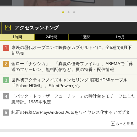
●
●
●
アクセスランキング
1時間
24時間
1週間
1カ月
東映の歴代オープニング映像がカプセルトイに。全5種で8月下
旬発売
金ロー「ナウシカ」、「真夏の怪奇ファイル」、ABEMAで「葬
送のフリーレン」無料配信など。夏の特番・配信情報
世界初アクティブノイズキャンセリングII搭載HDMIケーブル
「Pulsar HDMI」。SilentPowerから
「バック・トゥ・ザ・フューチャー」の時計台をモチーフにした
腕時計。1985本限定
純正の有線CarPlay/Android Autoをワイヤレス化するアダプタ
もっと見る