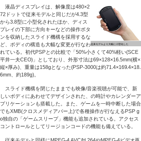
液晶ディスプレイは、解像度は480×2
72ドットで従来モデルと同じだが4.3型
から3.8型に小型化されたほか、ディス
プレイの下部に方向キーなどの操作ボタ
ンを収納したスライド機構を採用するな
ど、ボディの構造も大幅な変更が行なわ
従来モデルより大幅に小型化した
れている。初代PSPとの比較で「50%小さくて40%軽い(SCE
平井一夫CEO)」としており、外形寸法は69×128×16.5mm(横×
縦×厚み)、重量は158gとなった(PSP-3000は約71.4×169.4×18.
6mm、約189g)。
スライド機構を閉じたままでも映像/音楽視聴が可能で、新
しいボディにあわせてデザインされた、の時計やカレンダーア
プリケーションも搭載した。また、ゲームを一時中断した場合
でもXMB(クロスメディアバー上)で各種操作が行なえるPSP g
o独自の「ゲームスリープ」機能も追加されている。アクセス
コントロールとしてリージョンコードの機能も備えている。
従来モデルと同様にMPEG-4 AVC/H.264やMPEG-4ビデオ再