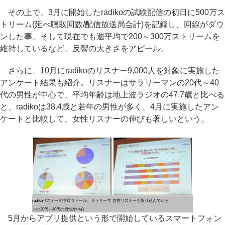
その上で、3月に開始したradikoの試験配信の初日に500万ス
トリーム(延べ聴取回数/配信放送局合計)を記録し、回線がダウ
ンした事、そして現在でも週平均で200～300万ストリームを
維持しているなど、反響の大きさをアピール。
さらに、10月にradikoのリスナー9,000人を対象に実施した
アンケート結果も紹介。リスナーはサラリーマンの20代～40
代の男性が中心で、平均年齢は地上波ラジオの47.7歳と比べる
と、radikoは38.4歳と若年の男性が多く、4月に実施したアン
ケートと比較して、女性リスナーの伸びも著しいという。
radikoリスナーのプロフィール。サラリーマ
女性リスナーも取り込んでいる
ンの20代～40代の男性が中心
5月からアプリ提供という形で開始しているスマートフォン