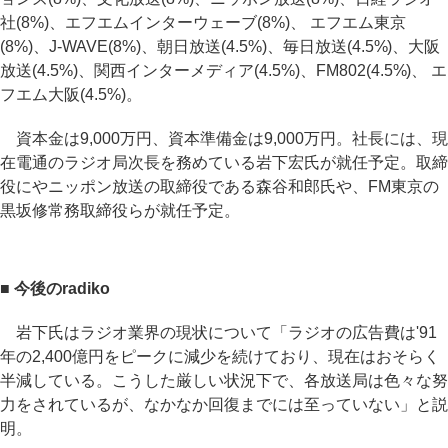
社(8%)、エフエムインターウェーブ(8%)、 エフエム東京
(8%)、J-WAVE(8%)、朝日放送(4.5%)、毎日放送(4.5%)、大阪
放送(4.5%)、関西インターメディア(4.5%)、FM802(4.5%)、 エ
フエム大阪(4.5%)。
資本金は9,000万円、資本準備金は9,000万円。社長には、現
在電通のラジオ局次長を務めている岩下宏氏が就任予定。取締
役にやニッポン放送の取締役である森谷和郎氏や、FM東京の
黒坂修常務取締役らが就任予定。
■ 今後のradiko
岩下氏はラジオ業界の現状について「ラジオの広告費は'91
年の2,400億円をピークに減少を続けており、現在はおそらく
半減している。こうした厳しい状況下で、各放送局は色々な努
力をされているが、なかなか回復までには至っていない」と説
明。