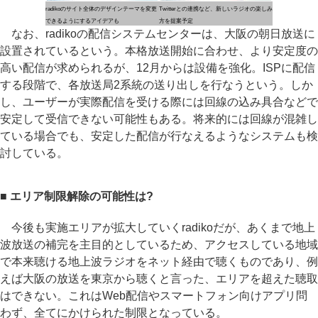
radikoのサイト全体のデザインテーマを変更
Twitterとの連携など、新しいラジオの楽しみ
できるようにするアイデアも
方を提案予定
なお、radikoの配信システムセンターは、大阪の朝日放送に
設置されているという。本格放送開始に合わせ、より安定度の
高い配信が求められるが、12月からは設備を強化。ISPに配信
する段階で、各放送局2系統の送り出しを行なうという。しか
し、ユーザーが実際配信を受ける際には回線の込み具合などで
安定して受信できない可能性もある。将来的には回線が混雑し
ている場合でも、安定した配信が行なえるようなシステムも検
討している。
■ エリア制限解除の可能性は?
今後も実施エリアが拡大していくradikoだが、あくまで地上
波放送の補完を主目的としているため、アクセスしている地域
で本来聴ける地上波ラジオをネット経由で聴くものであり、例
えば大阪の放送を東京から聴くと言った、エリアを超えた聴取
はできない。これはWeb配信やスマートフォン向けアプリ問
わず、全てにかけられた制限となっている。