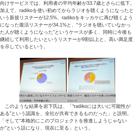
向けサービスでは、利用者の平均年齢が33.7歳とさらに低下。
加えて、radikoを使い初めてからラジオを聴くようになったと
いう新規リスナーが12.5%、radikoをキッカケに再び聴くよう
になった復活リスナーが34.1%と、“ラジオを聴いていなかっ
た人が聴くようになった”というケースが多く、同時に今後も
継続して利用したいというリスナーが9割以上と、高い満足度
を示しているという。
5月から提供しているスマートフォンサービ
新規リスナー、復活リスナーが多いのが特徴
スの利用者。平均年齢が若い
だという
このような結果を岩下氏は、「“radikoには大いに可能性が
ある”という認識を、全社が共有できるものだった」と説明。
「そして“本格的にこのプロジェクトを推進しようじゃない
か”という話になり、現在に至る」という。