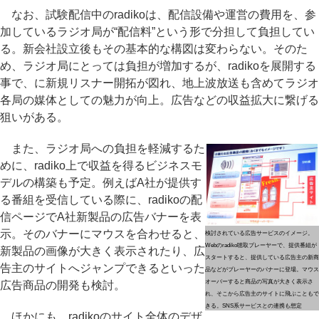
なお、試験配信中のradikoは、配信設備や運営の費用を、参
加しているラジオ局が“配信料”という形で分担して負担してい
る。新会社設立後もその基本的な構図は変わらない。そのた
め、ラジオ局にとっては負担が増加するが、radikoを展開する
事で、に新規リスナー開拓が図れ、地上波放送も含めてラジオ
各局の媒体としての魅力が向上。広告などの収益拡大に繋げる
狙いがある。
また、ラジオ局への負担を軽減するた
めに、radiko上で収益を得るビジネスモ
デルの構築も予定。例えばA社が提供す
る番組を受信している際に、radikoの配
信ページでA社新製品の広告バナーを表
示。そのバナーにマウスを合わせると、
検討されている広告サービスのイメージ。
Webのradiko聴取プレーヤーで、提供番組が
新製品の画像が大きく表示されたり、広
スタートすると、提供している広告主の新商
告主のサイトへジャンプできるといった
品などがプレーヤーのバナーに登場。マウス
オーバーすると商品の写真が大きく表示さ
広告商品の開発も検討。
れ、そこから広告主のサイトに飛ぶこともで
きる。SNS系サービスとの連携も想定
ほかにも、radikoのサイト全体のデザ