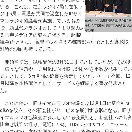
いる。これは、在京ラジオ7局と在阪ラ
ジオ6局、電通が共同で設立したIPサイ
マルラジオ協議会が実施しているもの
左からradikoの栗花落光取締役、田仲拓二取
締役、岩下宏社長、斎藤日出夫取締役、黒坂
で、新世代のラジオとして「より魅力あ
修取締役
る音声メディアの姿を追求する」(同協
議会)とともに、高層ビルが増える都市部を中心とした難聴取
対策の側面も持っている。
開始当初は、試験配信の8月31日までとしていたが、その後
「様々な課題や、実用化に向け取り組むべき事案が発生してい
る」として、3カ月間の延長を決定していた。そして今回、12
月以降も本格配信として、サービスを継続する事が発表され
た。
これに伴い、IPサイマルラジオ協議会は12月1日に新会社ra
dikoを設立。その新会社がサービスを展開する形になる。IPサ
イマルラジオ協議会に参加している会員社と、新会社への出資
比率は以降の通り。電通(17%)、TBSラジオ&コミュニケーシ
ョンズ(8%)、文化放送(8%)、ニッポン放送(8%)、日経ラジオ