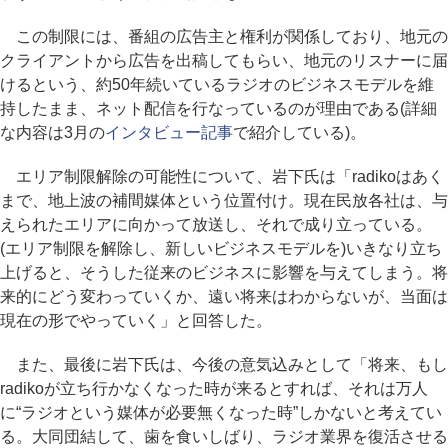
この制限には、番組の広告主と権利が関係しており、地元の
クライアントから広告を出稿してもらい、地元のリスナーに届
けるという、約50年続いているラジオのビジネスモデルを維
持したまま、ネット配信を行なっているのが理由である(詳細
な内容は3月の
インタビュー記事
で紹介している)。
エリア制限解除の可能性について、岩下氏は「radikoはあく
まで、地上波の補間媒体という位置付け。現在民放各社は、与
えられたエリアに向かって放送し、それで成り立っている。
(エリア制限を解除し、新しいビジネスモデルを)いきなり立ち
上げると、そうした従来のビジネスに影響を与えてしまう。将
来的にどう変わっていくか、遠い将来はわからないが、当面は
現在の形でやっていく」と回答した。
また、最後に岩下氏は、今後の意気込みとして「将来、もし
radikoが立ち行かなくなった時が来るとすれば、それは万人
に“ラジオという媒体が必要無くなった時”しかないと考えてい
る。大同団結して、歯を食いしばり、ラジオ業界を復活させる