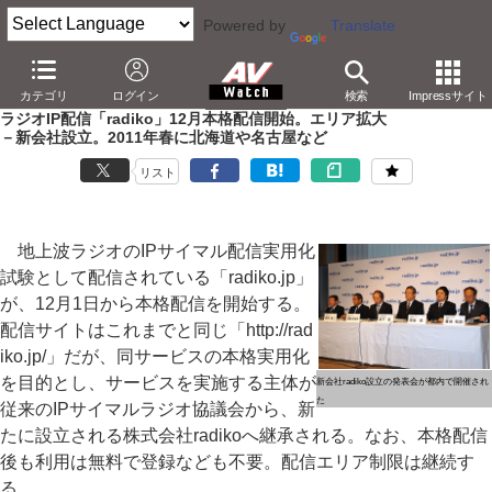
Powered by
Translate
AV Watch
コンテンツ・サービス
放送
ラジオ
カテゴリ
ログイン
検索
Impressサイト
ラジオIP配信「radiko」12月本格配信開始。エリア拡大
－新会社設立。2011年春に北海道や名古屋など
リスト
地上波ラジオのIPサイマル配信実用化
試験として配信されている「radiko.jp」
が、12月1日から本格配信を開始する。
配信サイトはこれまでと同じ「http://rad
iko.jp/」だが、同サービスの本格実用化
を目的とし、サービスを実施する主体が
新会社radiko設立の発表会が都内で開催され
た
従来のIPサイマルラジオ協議会から、新
たに設立される株式会社radikoへ継承される。なお、本格配信
後も利用は無料で登録なども不要。配信エリア制限は継続す
る。