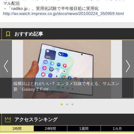
マル配信
－「radiko.jp」。実用化試験で半年後目処に実用化
http://av.watch.impress.co.jp/docs/news/20100224_350959.html
おすすめ記事
縦横比はどれがいい？ エンタメ目線で考える、サムスン
新「Galaxy Z Fold」
●
●
●
アクセスランキング
1時間
24時間
1週間
1カ月