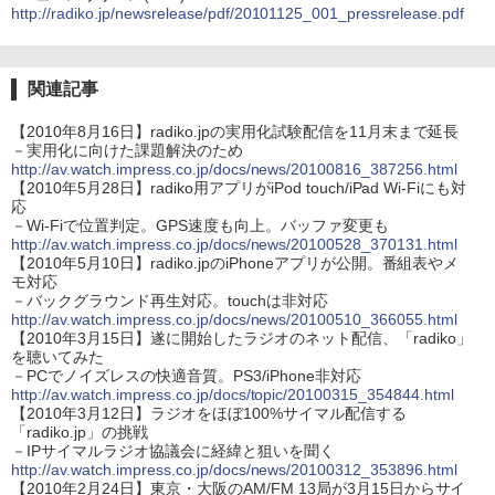
http://radiko.jp/newsrelease/pdf/20101125_001_pressrelease.pdf
関連記事
【2010年8月16日】radiko.jpの実用化試験配信を11月末まで延長
－実用化に向けた課題解決のため
http://av.watch.impress.co.jp/docs/news/20100816_387256.html
【2010年5月28日】radiko用アプリがiPod touch/iPad Wi-Fiにも対
応
－Wi-Fiで位置判定。GPS速度も向上。バッファ変更も
http://av.watch.impress.co.jp/docs/news/20100528_370131.html
【2010年5月10日】radiko.jpのiPhoneアプリが公開。番組表やメ
モ対応
－バックグラウンド再生対応。touchは非対応
http://av.watch.impress.co.jp/docs/news/20100510_366055.html
【2010年3月15日】遂に開始したラジオのネット配信、「radiko」
を聴いてみた
－PCでノイズレスの快適音質。PS3/iPhone非対応
http://av.watch.impress.co.jp/docs/topic/20100315_354844.html
【2010年3月12日】ラジオをほぼ100%サイマル配信する
「radiko.jp」の挑戦
－IPサイマルラジオ協議会に経緯と狙いを聞く
http://av.watch.impress.co.jp/docs/news/20100312_353896.html
【2010年2月24日】東京・大阪のAM/FM 13局が3月15日からサイ