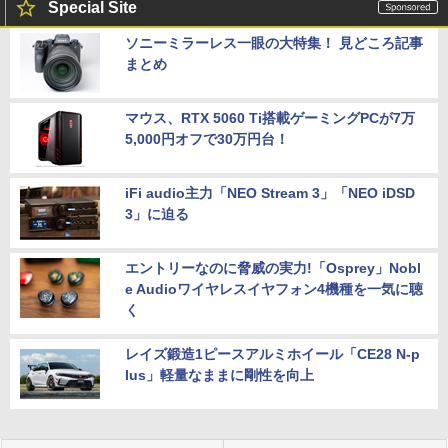
Special Site
ソニーミラーレス一眼の大特集！ 見どころ記事
まとめ
マウス、RTX 5060 Ti搭載ゲーミングPCが7万
5,000円オフで30万円台！
iFi audio主力「NEO Stream 3」「NEO iDSD
3」に迫る
エントリーなのに脅威の実力!「Osprey」Nobl
e Audioワイヤレスイヤフォン4機種を一気に聴
く
レイズ鍛造1ピースアルミホイール「CE28 N-p
lus」軽量なままに剛性を向上