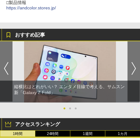
□製品情報
https://andcolor.stores.jp/
おすすめ記事
縦横比はどれがいい？ エンタメ目線で考える、サムスン
新「Galaxy Z Fold」
●
●
●
アクセスランキング
1時間
24時間
1週間
1カ月