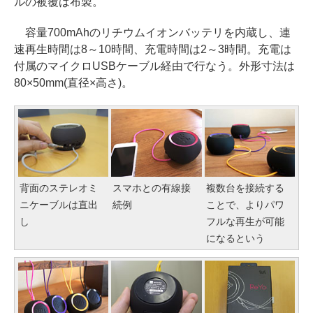
ルの被覆は布製。
容量700mAhのリチウムイオンバッテリを内蔵し、連
速再生時間は8～10時間、充電時間は2～3時間。充電は
付属のマイクロUSBケーブル経由で行なう。外形寸法は
80×50mm(直径×高さ)。
背面のステレオミ
スマホとの有線接
複数台を接続する
ニケーブルは直出
続例
ことで、よりパワ
し
フルな再生が可能
になるという