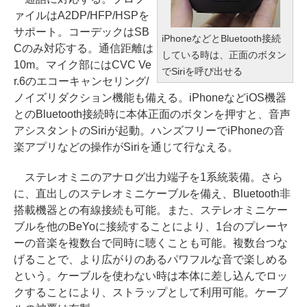
ァイルはA2DP/HFP/HSPを
サポート。コーデックはSB
iPhoneなどとBluetooth接続
Cのみ対応する。通信距離は
している時は、正面のボタン
10m。マイク部にはCVC Ve
でSiriを呼び出せる
r.6のエコーキャンセリング/
ノイズリダクション機能も備える。iPhoneなどiOS機器
とのBluetooth接続時に本体正面のボタンを押すと、音声
アシスタントのSiriが起動。ハンズフリーでiPhoneの音
楽アプリなどの操作がSiriを通じて行なえる。
ステレオミニのアナログ出力端子を1系統装備。さら
に、直出しのステレオミニケーブルを備え、Bluetooth非
搭載機器との有線接続も可能。また、ステレオミニケー
ブルを他のBeYoに接続することにより、1台のプレーヤ
ーの音楽を複数台で同時に聴くことも可能。複数台つな
げることで、より広がりのあるパワフルな音で楽しめる
という。ケーブルを使わない時は本体に差し込んでロッ
クすることにより、ストラップとして利用可能。ケーブ