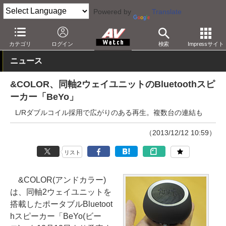
Powered by
Translate
AV Watch
製品
Bluetoothスピーカー
カテゴリ
ログイン
検索
Impressサイト
ニュース
&COLOR、同軸2ウェイユニットのBluetoothスピ
ーカー「BeYo」
L/Rダブルコイル採用で広がりのある再生。複数台の連結も
（2013/12/12 10:59）
リスト
&COLOR(アンドカラー)
は、同軸2ウェイユニットを
搭載したポータブルBluetoot
hスピーカー「BeYo(ビー