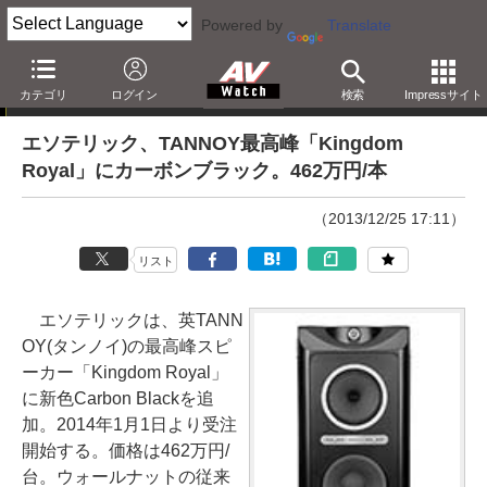
Powered by
Translate
ニュース
カテゴリ
ログイン
検索
Impressサイト
エソテリック、TANNOY最高峰「Kingdom
Royal」にカーボンブラック。462万円/本
（2013/12/25 17:11）
リスト
エソテリックは、英TANN
OY(タンノイ)の最高峰スピ
ーカー「Kingdom Royal」
に新色Carbon Blackを追
加。2014年1月1日より受注
開始する。価格は462万円/
台。ウォールナットの従来