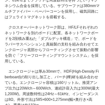
ン、61kHzまでフラットな周波数特性を持つというマグ
ネシウム合金を採用している。サブウーファは380mmマ
ルチファイバー・ペーパーコーンを採用し、磁気回路に
はフェライトマグネットを搭載する。
クロスオーバーネットワーク部は、HF/LFそれぞれの
ネットワークを別のボードに配置。各ネットワークボー
ドを2段積み重ねた「ダブルデッキ構造」で、ボードを
ラバーサスペンションと真鍮製の支柱を組み合わせてエ
ンクロージャ底部からフローティングさせて振動の影響
を防ぐ「フリーフローティングマウントシステム」を採
用している。
エンクロージャは厚み30mmで、HDF(High-Density Fi
berboard)の削り出し加工と、バーチ(樺)材を組み合わせ
ている。エンクロージャ容積は160リットル。推奨アン
プ出力は20W/ch～600W/ch、連続許容入力は300W(最大
1,200W)。周波数特性は24Hz～61kHz、インピーダンス
は8Ω。外形寸法は585×600×1,275mm(幅×奥行き×高