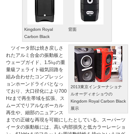
Kingdom Royal
背面
Carbon Black
ツイータ部は焼き戻しさ
れたアルミ合金の振動板と
ウェーブガイド、1.5㎏の重
量級フェライト磁気回路を
組み合わせたコンプレッシ
ョンホーンドライバとなっ
2013東京インターナショナ
ており、大口径化により700
ルオーディオショウの
Hzまで再生帯域を拡張、ス
Kingdom Royal Carbon Black
ムーズでリアルなボーカル
展示
再生や、細部のニュアンス
までの正確な再現を可能にしたとしている。スーパーツ
イータの振動板には、高い内部損失と低カラーレーショ