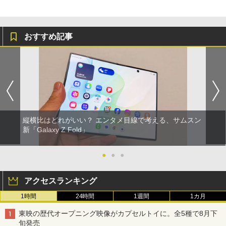
おすすめ記事
縦横比はどれがいい？ エンタメ目線で考える、サムスン
新「Galaxy Z Fold」
●
●
●
アクセスランキング
1時間
24時間
1週間
1カ月
東映の歴代オープニング映像がカプセルトイに。全5種で8月下
旬発売