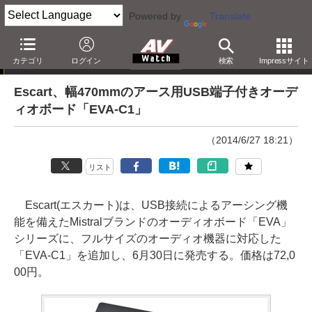
Powered by
Translate
ニュース
カテゴリ
ログイン
検索
Impressサイト
Escart、幅470mmのアース用USB端子付きオーデ
ィオボード「EVA-C1」
（2014/6/27 18:21）
リスト
Escart(エスカート)は、USB接続によるアーシング機
能を備えたMistralブランドのオーディオボード「EVA」
シリーズに、フルサイズのオーディオ機器に対応した
「EVA-C1」を追加し、6月30日に発売する。価格は72,0
00円。