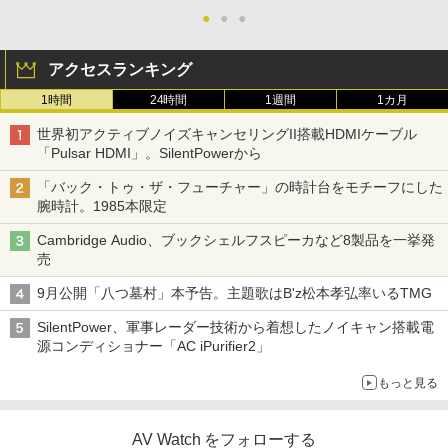
●
●
●
アクセスランキング
1時間
24時間
1週間
1カ月
世界初アクティブノイズキャンセリングII搭載HDMIケーブル
「Pulsar HDMI」。SilentPowerから
「バック・トゥ・ザ・フューチャー」の時計台をモチーフにした
腕時計。1985本限定
Cambridge Audio、ブックシェルフスピーカなど8製品を一挙発
売
9月公開「八つ墓村」本予告。主題歌はB'z松本孝弘率いるTMG
SilentPower、軍事レーダー技術から着想したノイキャン搭載電
源コンディショナー「AC iPurifier2」
もっと見る
AV Watch をフォローする