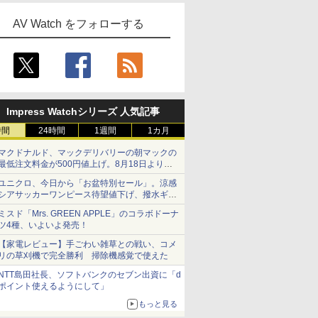
AV Watch をフォローする
Impress Watchシリーズ 人気記事
時間
24時間
1週間
1カ月
マクドナルド、マックデリバリーの朝マックの
最低注文料金が500円値上げ。8月18日より
1,500円から受付
ユニクロ、今日から「お盆特別セール」。涼感
シアサッカーワンピース待望値下げ、撥水ギア
ショーツは1990円に
ミスド「Mrs. GREEN APPLE」のコラボドーナ
ツ4種、いよいよ発売！
【家電レビュー】手ごわい雑草との戦い、コメ
リの草刈機で完全勝利 掃除機感覚で使えた
NTT島田社長、ソフトバンクのセブン出資に「d
ポイント使えるようにして」
もっと見る