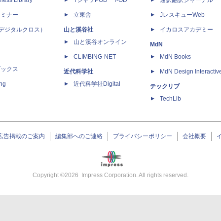
ness Library
TシャツPOD T-OD
通訳翻訳ジャーナル
セミナー
立東舎
JレスキューWeb
 X（デジタルクロス）
山と溪谷社
イカロスアカデミー
山と溪谷オンライン
MdN
CLIMBING-NET
MdN Books
ブックス
近代科学社
MdN Design Interactiv
ing
近代科学社Digital
テックリブ
TechLib
広告掲載のご案内
編集部へのご連絡
プライバシーポリシー
会社概要
Copyright ©
2026
Impress Corporation. All rights reserved.