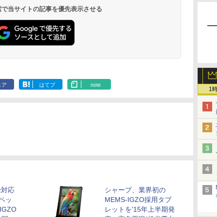
 検索で当サイトの記事を優先表示させる
ェア
はてブ
note
1
z対応
シャープ、業界初の
スペッ
MEMS-IGZO採用タブ
IGZO
レットを'15年上半期発