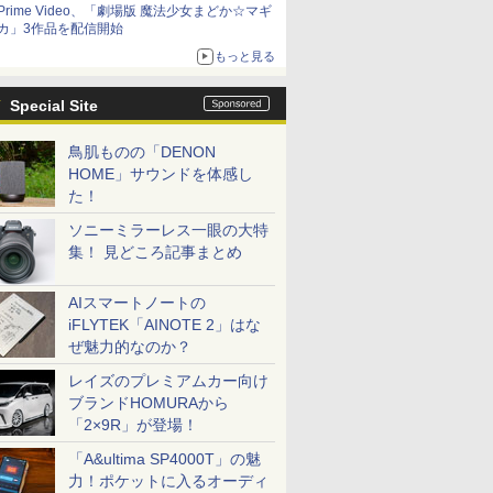
Prime Video、「劇場版 魔法少女まどか☆マギ
カ」3作品を配信開始
もっと見る
Special Site
鳥肌ものの「DENON
HOME」サウンドを体感し
た！
ソニーミラーレス一眼の大特
集！ 見どころ記事まとめ
AIスマートノートの
iFLYTEK「AINOTE 2」はな
ぜ魅力的なのか？
レイズのプレミアムカー向け
ブランドHOMURAから
「2×9R」が登場！
「A&ultima SP4000T」の魅
力！ポケットに入るオーディ