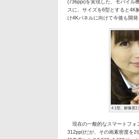
(736ppi)を実現した、モバ
スに、サイズを6型とすると4
け4Kパネルに向けて今後も開発
4.1型、解像度2,
現在の一般的なスマートフォンの液
312ppi)だが、その画素密度