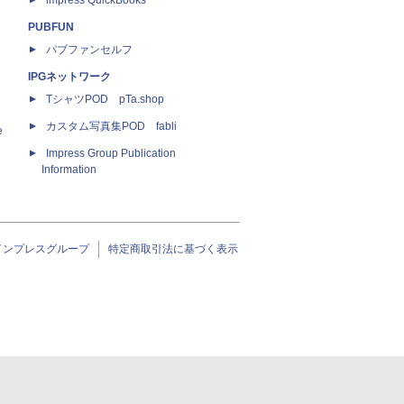
impress QuickBooks
PUBFUN
パブファンセルフ
IPGネットワーク
TシャツPOD pTa.shop
カスタム写真集POD fabli
e
Impress Group Publication
Information
インプレスグループ
特定商取引法に基づく表示