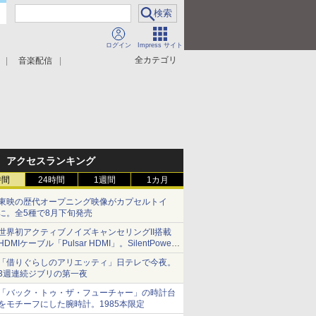
ログイン
Impress サイト
全カテゴリ
音楽配信
アクセスランキング
時間
24時間
1週間
1カ月
東映の歴代オープニング映像がカプセルトイ
に。全5種で8月下旬発売
世界初アクティブノイズキャンセリングII搭載
HDMIケーブル「Pulsar HDMI」。SilentPower
から
「借りぐらしのアリエッティ」日テレで今夜。
3週連続ジブリの第一夜
「バック・トゥ・ザ・フューチャー」の時計台
をモチーフにした腕時計。1985本限定