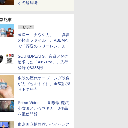
オの醍醐味
新記事
トピック
金ロー「ナウシカ」、「真夏
の怪奇ファイル」、ABEMA
で「葬送のフリーレン」無料
配信など。夏の特番・配信情
SOUNDPEATS、音質と軽さ
報
追求した「Air6 Pro」。先行
登録で8383円
東映の歴代オープニング映像
がカプセルトイに。全5種で8
月下旬発売
Prime Video、「劇場版 魔法
少女まどか☆マギカ」3作品
を配信開始
東京国立博物館がハイセンス