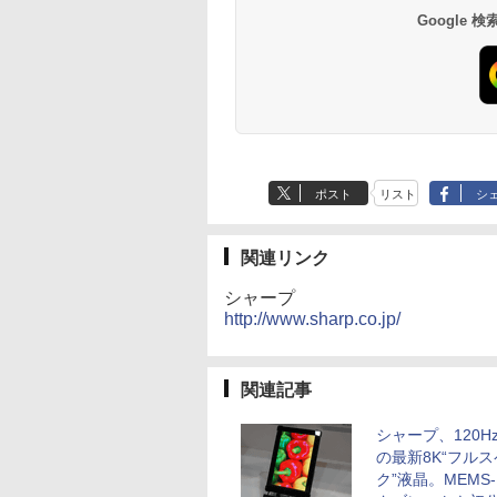
Google
ポスト
リスト
シ
関連リンク
シャープ
http://www.sharp.co.jp/
関連記事
シャープ、120H
の最新8K“フル
ク”液晶。MEMS-