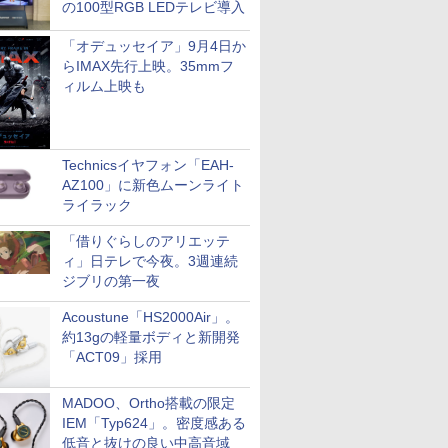
の100型RGB LEDテレビ導入
「オデュッセイア」9月4日か
らIMAX先行上映。35mmフ
ィルム上映も
Technicsイヤフォン「EAH-
AZ100」に新色ムーンライト
ライラック
「借りぐらしのアリエッテ
ィ」日テレで今夜。3週連続
ジブリの第一夜
Acoustune「HS2000Air」。
約13gの軽量ボディと新開発
「ACT09」採用
MADOO、Ortho搭載の限定
IEM「Typ624」。密度感ある
低音と抜けの良い中高音域