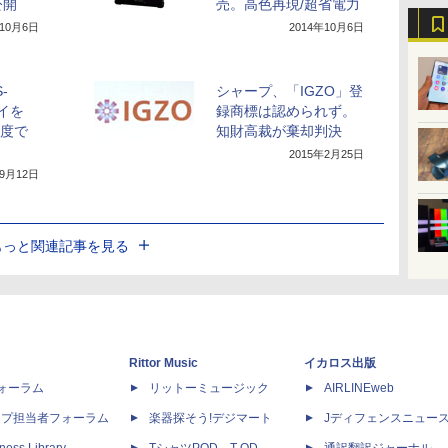
公開
売。高色再現/超省電力
年10月6日
2014年10月6日
-
シャープ、「IGZO」登
イを
録商標は認められず。
0度で
知財高裁が棄却判決
2015年2月25日
年9月12日
もっと関連記事を見る
Rittor Music
イカロス出版
dフォーラム
リットーミュージック
AIRLINEweb
ップ担当者フォーラム
楽器探そう!デジマート
Jディフェンスニュー