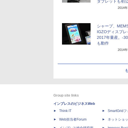
タブレットも初
2014
シャープ、MEMS
IGZOディスプレ
2017年量産。-3
も動作
2014
Group site links
インプレスのビジネスWeb
Think IT
SmartGri
Web担当者Forum
ネットショ