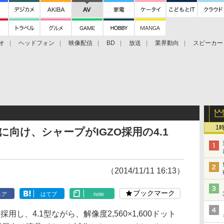
オ
ヘッドフォン
映像配信
BD
放送
業界動向
スピーカー
ェクタ
PS4
BDプレーヤー
映像配信
BD
1
に向け、シャープがIGZO採用の4.1
（2014/11/11 16:13）
ブックマーク
ェア
はてブ
note
用し、4.1型ながら、解像度2,560×1,600ドット