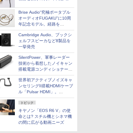
Brise Audio“究極ポータブル
オーディオFUGAKU”に10周
年記念モデル。経路を
NISHIKIで統一。400万円
Cambridge Audio、ブックシ
ェルフスピーカなど8製品を
一挙発売
SilentPower、軍事レーダー
技術から着想したノイキャン
搭載電源コンディショナー
「AC iPurifier2」
世界初アクティブノイズキャ
ンセリングII搭載HDMIケーブ
ル「Pulsar HDMI」。
SilentPowerから
トピック
キヤノン「EOS R6 V」の使
命とは? スチル機とシネマ機
の間に広がる動画ニーズ