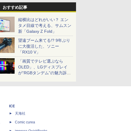
おすすめ記事
縦横比はどれがいい？ エン
タメ目線で考える、サムスン
新「Galaxy Z Fold」
望遠ブーム来てる!? 9年ぶり
に大復活した、ソニー
「RX10 V」
「画質でテレビ選ぶなら
OLED」、LGディスプレイ
が“RGBタンデム”の魅力訴
求。液晶とのガチ比較も
ICE
天海社
ス
Comic curea