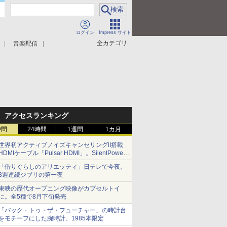
ログイン
Impress サイト
全カテゴリ
音楽配信
アクセスランキング
時間
24時間
1週間
1カ月
世界初アクティブノイズキャンセリングII搭載
HDMIケーブル「Pulsar HDMI」。SilentPower
から
「借りぐらしのアリエッティ」日テレで今夜。
3週連続ジブリの第一夜
東映の歴代オープニング映像がカプセルトイ
に。全5種で8月下旬発売
「バック・トゥ・ザ・フューチャー」の時計台
をモチーフにした腕時計。1985本限定