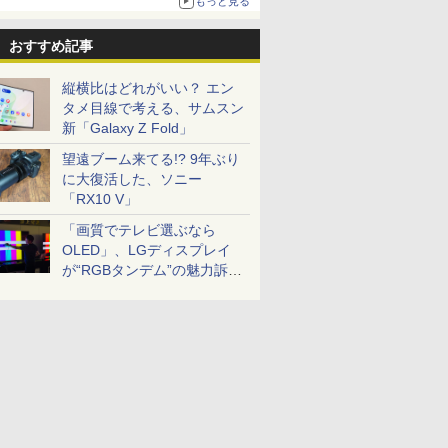
もっと見る
おすすめ記事
縦横比はどれがいい？ エン
タメ目線で考える、サムスン
新「Galaxy Z Fold」
望遠ブーム来てる!? 9年ぶり
に大復活した、ソニー
「RX10 V」
「画質でテレビ選ぶなら
OLED」、LGディスプレイ
が“RGBタンデム”の魅力訴
求。液晶とのガチ比較も