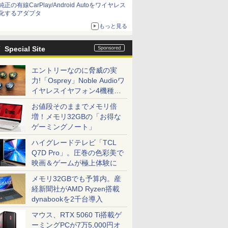
純正の有線CarPlay/Android Autoをワイヤレス
化するアダプタ
もっと見る
Special Site
エントリーなのに脅威の実
力!「Osprey」Noble Audioワ
イヤレスイヤフォン4機種を
一気に聴く
お値段そのままでメモリ倍
増！メモリ32GBの「お得な
ゲーミングノート」
ハイグレードテレビ「TCL
Q7D Pro」。圧巻の色彩美で
映画＆ゲームが極上体験に
メモリ32GBでも予算内。産
経新聞社がAMD Ryzen搭載
dynabookを2千台導入
マウス、RTX 5060 Ti搭載ゲ
ーミングPCが7万5,000円オ