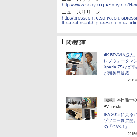
http://www.sony.co.jp/SonyInfo/N
ニュースリリース
http://presscentre.sony.co.uk/press
the-realms-of-high-resolution-aud
関連記事
4K BRAVIA拡
レゾウォークマ
Xperia Z5など
が新製品披露
201
本田雅一の
連載
AVTrends
IFA 2015に見
ゾソニー新展開
の「CAS-1」
201