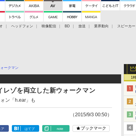
オ
ヘッドフォン
映像配信
BD
放送
業界動向
スピーカー
ェクタ
PS4
BDプレーヤー
映像配信
BD
ウォークマン
1
イレゾを両立した新ウォークマン
ォン「h.ear」も
（2015/9/3 00:50）
ブックマーク
ェア
はてブ
note