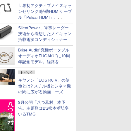
世界初アクティブノイズキャ
ンセリングII搭載HDMIケーブ
ル「Pulsar HDMI」。
SilentPowerから
SilentPower、軍事レーダー
技術から着想したノイキャン
搭載電源コンディショナー
「AC iPurifier2」
Brise Audio“究極ポータブル
オーディオFUGAKU”に10周
年記念モデル。経路を
NISHIKIで統一。400万円
トピック
キヤノン「EOS R6 V」の使
命とは? スチル機とシネマ機
の間に広がる動画ニーズ
9月公開「八つ墓村」本予
告。主題歌はB'z松本孝弘率
いるTMG