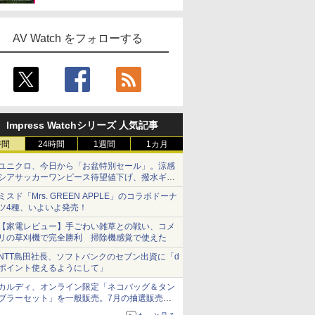
AV Watch をフォローする
Impress Watchシリーズ 人気記事
時間
24時間
1週間
1カ月
ユニクロ、今日から「お盆特別セール」。涼感
シアサッカーワンピース待望値下げ、撥水ギア
ショーツは1990円に
ミスド「Mrs. GREEN APPLE」のコラボドーナ
ツ4種、いよいよ発売！
【家電レビュー】手ごわい雑草との戦い、コメ
リの草刈機で完全勝利 掃除機感覚で使えた
NTT島田社長、ソフトバンクのセブン出資に「d
ポイント使えるようにして」
カルディ、オンライン限定「ネコバッグ＆タン
ブラーセット」を一般販売。7月の抽選販売の
当選無効分