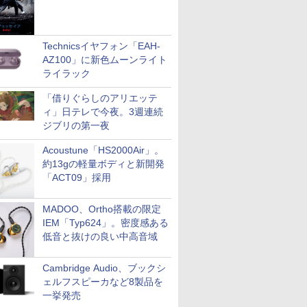
Technicsイヤフォン「EAH-
AZ100」に新色ムーンライト
ライラック
「借りぐらしのアリエッテ
ィ」日テレで今夜。3週連続
ジブリの第一夜
Acoustune「HS2000Air」。
約13gの軽量ボディと新開発
「ACT09」採用
MADOO、Ortho搭載の限定
IEM「Typ624」。密度感ある
低音と抜けの良い中高音域
Cambridge Audio、ブックシ
ェルフスピーカなど8製品を
一挙発売