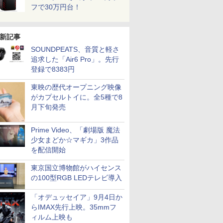
フで30万円台！
新記事
SOUNDPEATS、音質と軽さ
追求した「Air6 Pro」。先行
登録で8383円
東映の歴代オープニング映像
がカプセルトイに。全5種で8
月下旬発売
Prime Video、「劇場版 魔法
少女まどか☆マギカ」3作品
を配信開始
東京国立博物館がハイセンス
の100型RGB LEDテレビ導入
「オデュッセイア」9月4日か
らIMAX先行上映。35mmフ
ィルム上映も