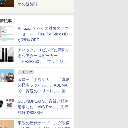
オの醍醐味
新記事
Amazonデバイス対象のサマ
ーセール。Fire TV Stick HD
が29% OFF
アバック、リビングに調和す
るシアタースピーカー
「HFSP250」。ブックシェ
ルフはペア3万円以下
トピック
金ロー「ナウシカ」、「真夏
の怪奇ファイル」、ABEMA
で「葬送のフリーレン」無料
配信など。夏の特番・配信情
SOUNDPEATS、音質と軽さ
報
追求した「Air6 Pro」。先行
登録で8383円
東映の歴代オープニング映像