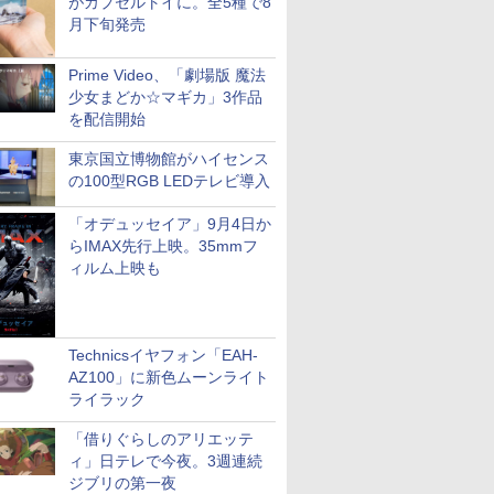
がカプセルトイに。全5種で8
月下旬発売
Prime Video、「劇場版 魔法
少女まどか☆マギカ」3作品
を配信開始
東京国立博物館がハイセンス
の100型RGB LEDテレビ導入
「オデュッセイア」9月4日か
らIMAX先行上映。35mmフ
ィルム上映も
Technicsイヤフォン「EAH-
AZ100」に新色ムーンライト
ライラック
「借りぐらしのアリエッテ
ィ」日テレで今夜。3週連続
ジブリの第一夜