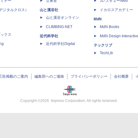
セミナー
立東舎
JレスキューWeb
 X（デジタルクロス）
山と溪谷社
イカロスアカデミー
山と溪谷オンライン
MdN
CLIMBING-NET
MdN Books
ブックス
近代科学社
MdN Design Interactiv
ing
近代科学社Digital
テックリブ
TechLib
広告掲載のご案内
編集部へのご連絡
プライバシーポリシー
会社概要
Copyright ©
2026
Impress Corporation. All rights reserved.