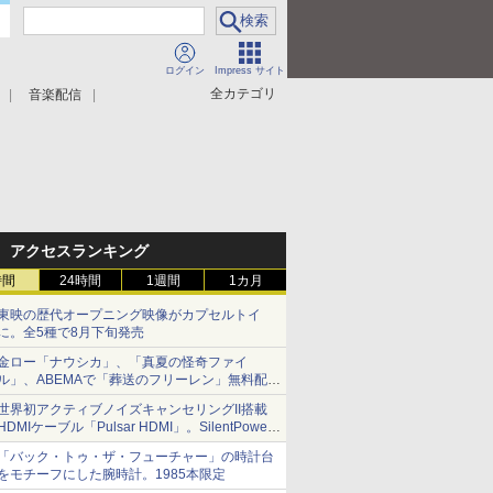
ログイン
Impress サイト
全カテゴリ
音楽配信
アクセスランキング
時間
24時間
1週間
1カ月
東映の歴代オープニング映像がカプセルトイ
に。全5種で8月下旬発売
金ロー「ナウシカ」、「真夏の怪奇ファイ
ル」、ABEMAで「葬送のフリーレン」無料配信
など。夏の特番・配信情報
世界初アクティブノイズキャンセリングII搭載
HDMIケーブル「Pulsar HDMI」。SilentPower
から
「バック・トゥ・ザ・フューチャー」の時計台
をモチーフにした腕時計。1985本限定