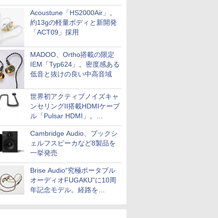
Acoustune「HS2000Air」。
約13gの軽量ボディと新開発
「ACT09」採用
MADOO、Ortho搭載の限定
IEM「Typ624」。密度感ある
低音と抜けの良い中高音域
世界初アクティブノイズキャ
ンセリングII搭載HDMIケーブ
ル「Pulsar HDMI」。
SilentPowerから
Cambridge Audio、ブックシ
ェルフスピーカなど8製品を
一挙発売
Brise Audio“究極ポータブル
オーディオFUGAKU”に10周
年記念モデル。経路を
NISHIKIで統一。400万円