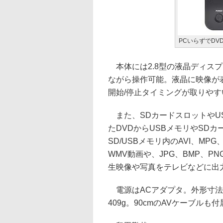
PCいらずでD
本体には2.8型の液晶ディス
ながら操作可能。液晶に映像が
開始/停止タイミングが取りやす
また、SDカードスロットやU
たDVDからUSBメモリやSD
SD/USBメモリ内のAVI、MPG
WMV動画や、JPG、BMP、P
生映像や写真をテレビなどに出
電源はACアダプタ。外形寸法は15
409g。90cmのAVケーブルも