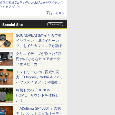
純正の有線CarPlay/Android Autoをワイヤレス
化するアダプタ
もっと見る
Special Site
SOUNDPEATSのイヤカフ型
イヤフォン「UU2イヤーカ
フ」をイヤカフマニアが語る
クリエイティブが作った2万
円台の“小さなピュアオーデ
ィオスピーカー”
エントリーなのに脅威の実
力!「Osprey」Noble Audioワ
イヤレスイヤフォン4機種を
一気に聴く
鳥肌ものの「DENON
HOME」サウンドを体感し
た！
「A&ultima SP4000T」の魅
力！ポケットに入るオーディ