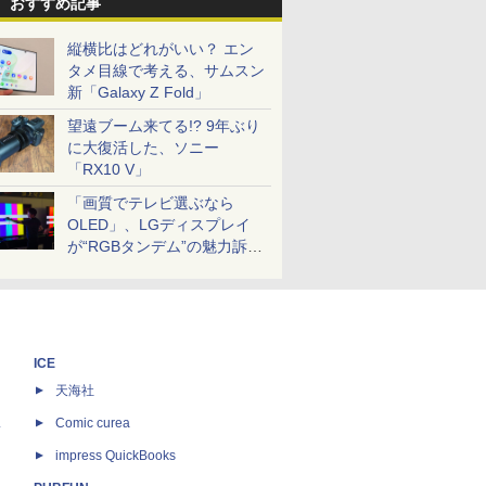
おすすめ記事
縦横比はどれがいい？ エン
タメ目線で考える、サムスン
新「Galaxy Z Fold」
望遠ブーム来てる!? 9年ぶり
に大復活した、ソニー
「RX10 V」
「画質でテレビ選ぶなら
OLED」、LGディスプレイ
が“RGBタンデム”の魅力訴
求。液晶とのガチ比較も
ICE
天海社
ス
Comic curea
impress QuickBooks