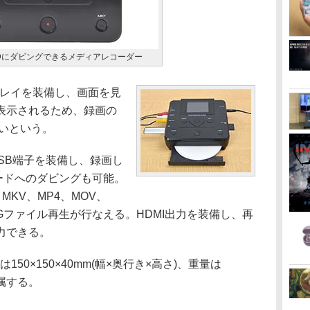
VDにダビングできるメディアレコーダー
プレイを装備し、画面を見
表示されるため、録画の
いという。
SB端子を装備し、録画し
カードへのダビングも可能。
、MKV、MP4、MOV、
NGファイル再生が行なえる。HDMI出力を装備し、再
力できる。
0×150×40mm(幅×奥行き×高さ)、重量は
付属する。