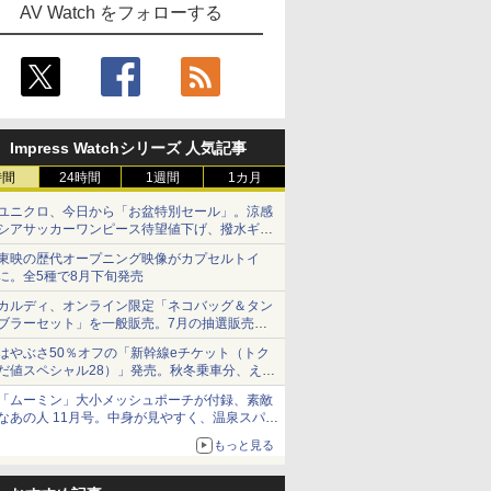
AV Watch をフォローする
Impress Watchシリーズ 人気記事
時間
24時間
1週間
1カ月
ユニクロ、今日から「お盆特別セール」。涼感
シアサッカーワンピース待望値下げ、撥水ギア
ショーツは1990円に
東映の歴代オープニング映像がカプセルトイ
に。全5種で8月下旬発売
カルディ、オンライン限定「ネコバッグ＆タン
ブラーセット」を一般販売。7月の抽選販売の
当選無効分
はやぶさ50％オフの「新幹線eチケット（トク
だ値スペシャル28）」発売。秋冬乗車分、えき
ねっと限定
「ムーミン」大小メッシュポーチが付録、素敵
なあの人 11月号。中身が見やすく、温泉スパに
も使える
もっと見る