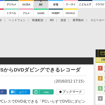
オ
ヘッドフォン
映像配信
BD
放送
業界動向
スピーカー
ェクタ
PS4
BDプレーヤー
映像配信
BD
1
HSからDVDダビングできるレコーダ
（2016/2/12 17:15）
ブックマーク
ェア
はてブ
note
レスでDVD化できる「PCいらずでDVDにダビン