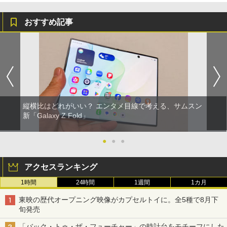
おすすめ記事
縦横比はどれがいい？ エンタメ目線で考える、サムスン
新「Galaxy Z Fold」
●
●
●
アクセスランキング
1時間
24時間
1週間
1カ月
東映の歴代オープニング映像がカプセルトイに。全5種で8月下
旬発売
「バック・トゥ・ザ・フューチャー」の時計台をモチーフにした