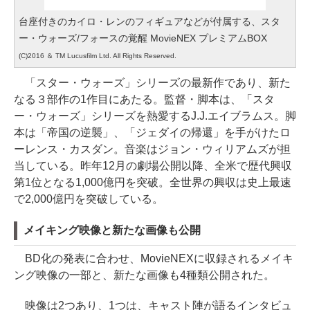
台座付きのカイロ・レンのフィギュアなどが付属する、スタ
ー・ウォーズ/フォースの覚醒 MovieNEX プレミアムBOX
(C)2016 ＆ TM Lucusfilm Ltd. All Rights Reserved.
「スター・ウォーズ」シリーズの最新作であり、新た
なる３部作の1作目にあたる。監督・脚本は、「スタ
ー・ウォーズ」シリーズを熱愛するJ.J.エイブラムス。脚
本は「帝国の逆襲」、「ジェダイの帰還」を手がけたロ
ーレンス・カスダン。音楽はジョン・ウィリアムズが担
当している。昨年12月の劇場公開以降、全米で歴代興収
第1位となる1,000億円を突破。全世界の興収は史上最速
で2,000億円を突破している。
メイキング映像と新たな画像も公開
BD化の発表に合わせ、MovieNEXに収録されるメイキ
ング映像の一部と、新たな画像も4種類公開された。
映像は2つあり、1つは、キャスト陣が語るインタビュ