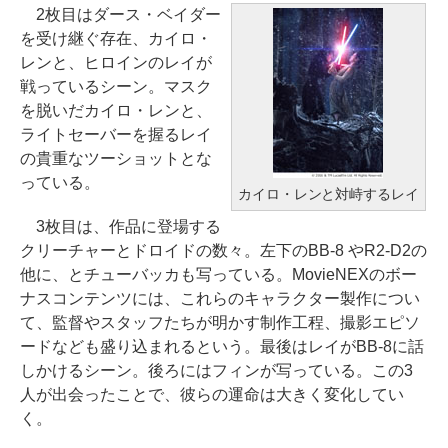
2枚目はダース・ベイダー
を受け継ぐ存在、カイロ・
レンと、ヒロインのレイが
戦っているシーン。マスク
を脱いだカイロ・レンと、
ライトセーバーを握るレイ
の貴重なツーショットとな
っている。
カイロ・レンと対峙するレイ
3枚目は、作品に登場する
クリーチャーとドロイドの数々。左下のBB-8 やR2-D2の
他に、とチューバッカも写っている。MovieNEXのボー
ナスコンテンツには、これらのキャラクター製作につい
て、監督やスタッフたちが明かす制作工程、撮影エピソ
ードなども盛り込まれるという。最後はレイがBB-8に話
しかけるシーン。後ろにはフィンが写っている。この3
人が出会ったことで、彼らの運命は大きく変化してい
く。