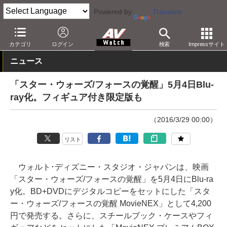
Powered by
Translate
AV Watch
コンテンツ・サービス
BD/DVD
カテゴリ
ログイン
検索
Impressサイト
ニュース
「スター・ウォーズ/フォースの覚醒」5月4日Blu-
ray化。フィギュア付き限定版も
（2016/3/29 00:00）
リスト
ウォルト･ディズニー・スタジオ・ジャパンは、映画
「スター・ウォーズ/フォースの覚醒」を5月4日にBlu-ra
y化。BD+DVDにデジタルコピーをセットにした「スタ
ー・ウォーズ/フォースの覚醒 MovieNEX」として4,200
円で発売する。さらに、スチールブック・ケースやフィ