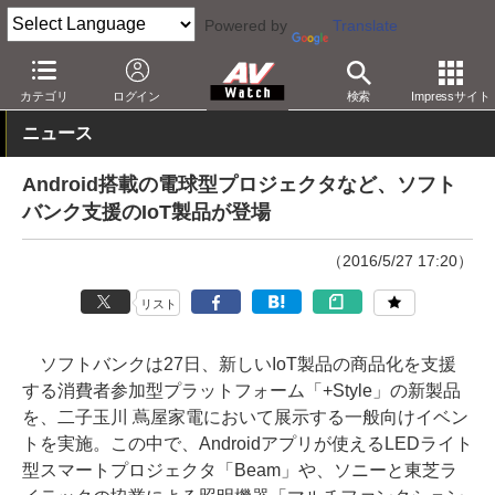
Powered by
Translate
AV Watch
製品
プロジェクタ
カテゴリ
ログイン
検索
Impressサイト
ニュース
Android搭載の電球型プロジェクタなど、ソフト
バンク支援のIoT製品が登場
（2016/5/27 17:20）
リスト
ソフトバンクは27日、新しいIoT製品の商品化を支援
する消費者参加型プラットフォーム「+Style」の新製品
を、二子玉川 蔦屋家電において展示する一般向けイベン
トを実施。この中で、Androidアプリが使えるLEDライト
型スマートプロジェクタ「Beam」や、ソニーと東芝ラ