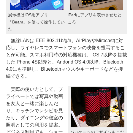
展示機はiOS用アプリ
iPadにアプリを表示させたと
「Beam」を使って操作してい
ころ
た
無線LANはIEEE 802.11b/g/n。AirPlayやMiracastに対
応し、ワイヤレスでスマートフォンの映像を投写するこ
とが可能。スマホ利用時の対応機種は、iOS 7以降を搭載
したiPhone 4S以降と、Andorid OS 4.0以降。Bluetooth
4.0にも準拠し、Bluetoothマウスやキーボードなどを接
続できる。
実際の使い方として、プ
ライベートでは写真や動画
を友人と一緒に楽しんだ
り、キッチンでレシピを見
たり、ダイニングや寝室の
照明としての利用を提案。
ビジネス利用でも、ショー
パッケージのデザインもこだ