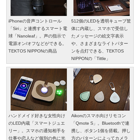
iPhoneの音声コントロール
512個のLEDを透明キューブ筐
「Siri」と連携するスマート電
体に内蔵し、スマホで受信し
球「Nanoleaf」。声の指示で
たメッセージの絵文字表示
電源オン/オフなどができる。
や、さまざまなライトパター
TEKTOS NIPPONの商品
ンを点灯できる、TEKTOS
NIPPONの「Tittle」
ハンドメイド好きな女性向け
Aikonのスマホ向けリモコン
のLED内蔵「スマートジュエ
「Qmote S」。Bluetoothで連
リー」。スマホの通知相手を
携し、ボタン1個を搭載。押し
仕事や恋人など個別の色に光
方のパターンによってカメラ