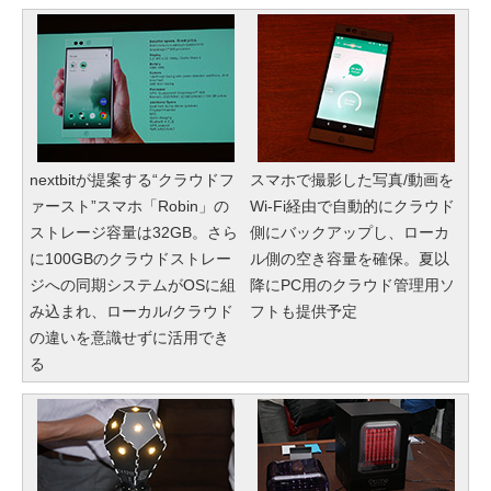
nextbitが提案する“クラウドフ
スマホで撮影した写真/動画を
ァースト”スマホ「Robin」の
Wi-Fi経由で自動的にクラウド
ストレージ容量は32GB。さら
側にバックアップし、ローカ
に100GBのクラウドストレー
ル側の空き容量を確保。夏以
ジへの同期システムがOSに組
降にPC用のクラウド管理用ソ
み込まれ、ローカル/クラウド
フトも提供予定
の違いを意識せずに活用でき
る