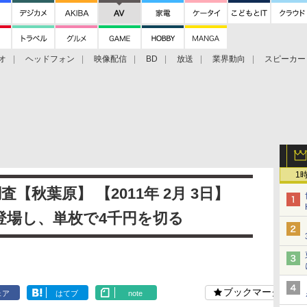
オ
ヘッドフォン
映像配信
BD
放送
業界動向
スピーカー
ェクタ
PS4
BDプレーヤー
映像配信
BD
1
調査【秋葉原】 【2011年 2月 3日】
登場し、単枚で4千円を切る
ブックマーク
ェア
はてブ
note