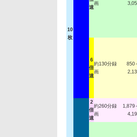
画
3,0
速
10
枚
6
約130分録
850
倍
画
2,1
速
2
約260分録
1,879
倍
画
4,1
速