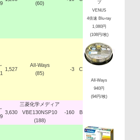
プ
59
(60)
VENUS
4倍速 Blu-ray
1,080円
(108円/枚)
～
All-Ways
1,527
-3
C
31
(85)
All-Ways
940円
(94円/枚)
三菱化学メディア
～
3,630
VBE130NSP10
-160
B
99
(188)