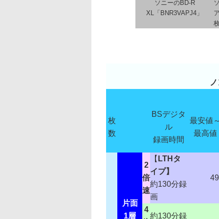
ソニーのBD-R
XL「BNR3VAPJ4」
ア
枚
ノ
BSデジタ
枚
最安値
ル
数
最高値
録画時間
【
LTHタ
2
イプ】
倍
49
約130分録
速
画
片面
4
1層
約130分録