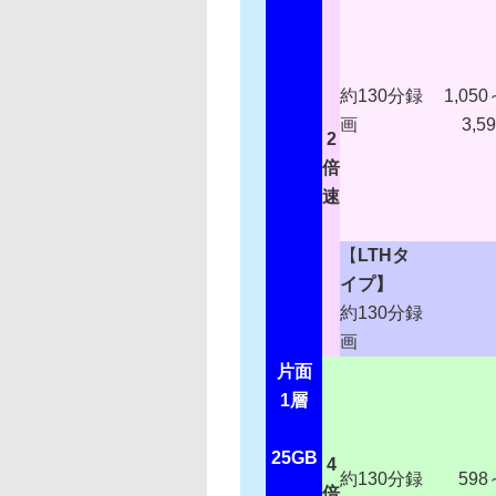
約130分録
1,050
画
3,5
2
倍
速
【
LTHタ
イプ】
約130分録
画
片面
1層
25GB
4
約130分録
598
倍