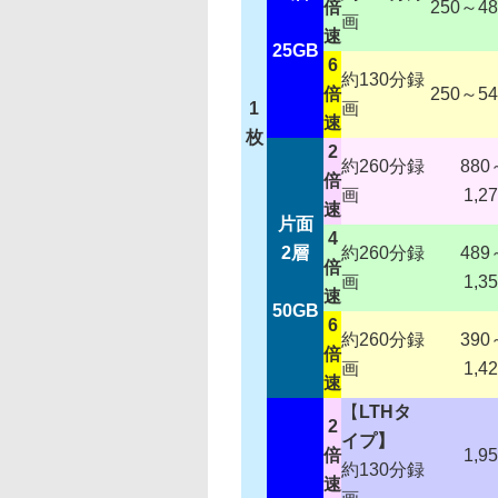
倍
250～48
画
速
25GB
6
約130分録
倍
250～54
1
画
速
枚
2
約260分録
880
倍
画
1,2
速
片面
4
2層
約260分録
489
倍
画
1,3
速
50GB
6
約260分録
390
倍
画
1,4
速
【
LTHタ
2
イプ】
倍
1,9
約130分録
速