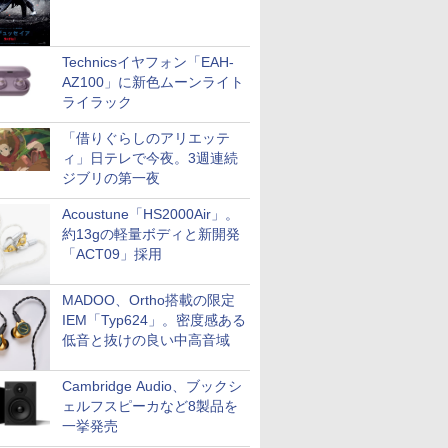
Technicsイヤフォン「EAH-
AZ100」に新色ムーンライト
ライラック
「借りぐらしのアリエッテ
ィ」日テレで今夜。3週連続
ジブリの第一夜
Acoustune「HS2000Air」。
約13gの軽量ボディと新開発
「ACT09」採用
MADOO、Ortho搭載の限定
IEM「Typ624」。密度感ある
低音と抜けの良い中高音域
Cambridge Audio、ブックシ
ェルフスピーカなど8製品を
一挙発売