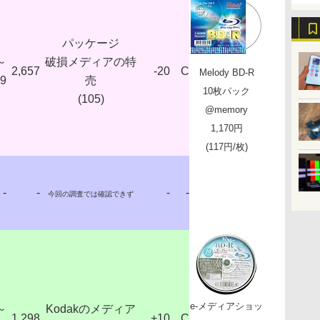
パッケージ
～
破損メディアの特
2,657
-20
C
Melody BD-R
99
売
10枚パック
(105)
@memory
1,170円
(117円/枚)
-
-
-
-
今回の調査では確認できず
e-メディアショッ
～
Kodakのメディア
1,298
+10
C