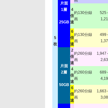
画
片面
1層
4
約130分録
525
倍
画
1,2
25GB
速
6
約130分録
499
5
倍
画
1,3
枚
速
2
約260分録
1,947
倍
画
2,6
速
片面
4
2層
約260分録
689
倍
画
4,1
速
50GB
6
約260分録
1,663
倍
画
3,0
速