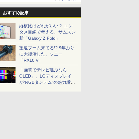
おすすめ記事
縦横比はどれがいい？ エン
タメ目線で考える、サムスン
新「Galaxy Z Fold」
望遠ブーム来てる!? 9年ぶり
に大復活した、ソニー
「RX10 V」
「画質でテレビ選ぶなら
OLED」、LGディスプレイ
が“RGBタンデム”の魅力訴
求。液晶とのガチ比較も