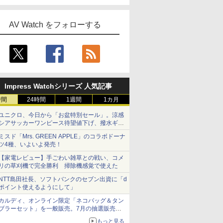
AV Watch をフォローする
Impress Watchシリーズ 人気記事
時間
24時間
1週間
1カ月
ユニクロ、今日から「お盆特別セール」。涼感
シアサッカーワンピース待望値下げ、撥水ギア
ショーツは1990円に
ミスド「Mrs. GREEN APPLE」のコラボドーナ
ツ4種、いよいよ発売！
【家電レビュー】手ごわい雑草との戦い、コメ
リの草刈機で完全勝利 掃除機感覚で使えた
NTT島田社長、ソフトバンクのセブン出資に「d
ポイント使えるようにして」
カルディ、オンライン限定「ネコバッグ＆タン
ブラーセット」を一般販売。7月の抽選販売の
当選無効分
もっと見る