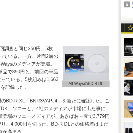
回調査と同じ250円、5枚
っている。一方、片面2層の
l-Waysのメディアが登場。
品で390円と、前回の単品
っている。5枚組みは1,663
All-WaysのBD-R DL
値を記録した。
BD-R XL「BNR3VAPJ4」を新たに確認した。こ
TDK、ソニーと、4社のメディアが市場に出た事に
登場のソニーメディアが、あきばお～零で3,779円
、4,000円を切った。BD-R DLとの価格差はまだ
待が高まる。