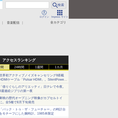
ログイン
Impress サイト
全カテゴリ
音楽配信
アクセスランキング
時間
24時間
1週間
1カ月
世界初アクティブノイズキャンセリングII搭載
HDMIケーブル「Pulsar HDMI」。SilentPower
から
「借りぐらしのアリエッティ」日テレで今夜。
3週連続ジブリの第一夜
東映の歴代オープニング映像がカプセルトイ
に。全5種で8月下旬発売
「バック・トゥ・ザ・フューチャー」の時計台
をモチーフにした腕時計。1985本限定