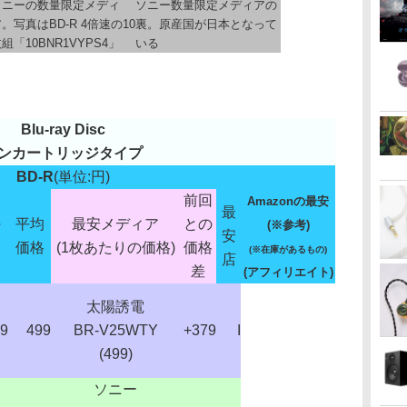
ソニーの数量限定メディ
ソニー数量限定メディアの
。写真はBD-R 4倍速の10
裏。原産国が日本となって
組「10BNR1VYPS4」
いる
Blu-ray Disc
ンカートリッジタイプ
BD-R
(単位:円)
前回
Amazonの最安
最
～
平均
最安メディア
との
(※参考)
安
価格
(1枚あたりの価格)
価格
(※在庫があるもの)
店
差
(アフィリエイト)
太陽誘電
9
499
BR-V25WTY
+379
I
(499)
ソニー