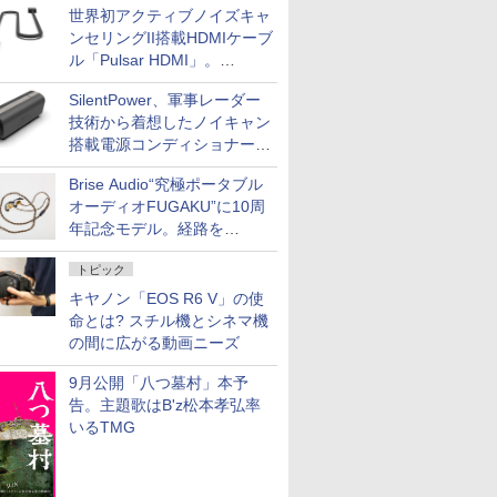
世界初アクティブノイズキャ
ンセリングII搭載HDMIケーブ
ル「Pulsar HDMI」。
SilentPowerから
SilentPower、軍事レーダー
技術から着想したノイキャン
搭載電源コンディショナー
「AC iPurifier2」
Brise Audio“究極ポータブル
オーディオFUGAKU”に10周
年記念モデル。経路を
NISHIKIで統一。400万円
トピック
キヤノン「EOS R6 V」の使
命とは? スチル機とシネマ機
の間に広がる動画ニーズ
9月公開「八つ墓村」本予
告。主題歌はB'z松本孝弘率
いるTMG