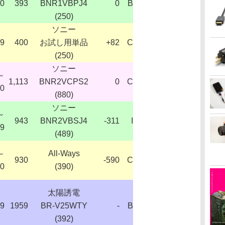
0
393
BNR1VBPJ4
0
B
(250)
ソニー
9
400
お試し用単品
+82
C
(250)
ソニー
～
1,113
BNR2VCPS2
0
C
70
(880)
ソニー
～
943
BNR2VBSJ4
-311
I
59
(489)
～
All-Ways
930
-590
C
20
(390)
太陽誘電
59
1959
BR-V25WTY
-
B
(392)