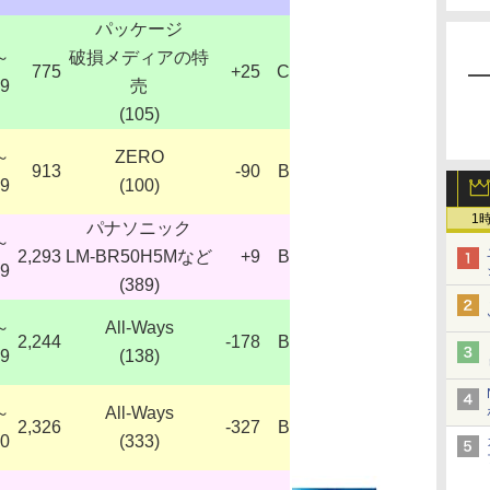
パッケージ
～
破損メディアの特
775
+25
C
19
売
(105)
～
ZERO
913
-90
B
79
(100)
1
パナソニック
～
2,293
LM-BR50H5Mなど
+9
B
39
(389)
～
All-Ways
2,244
-178
B
99
(138)
～
All-Ways
2,326
-327
B
80
(333)