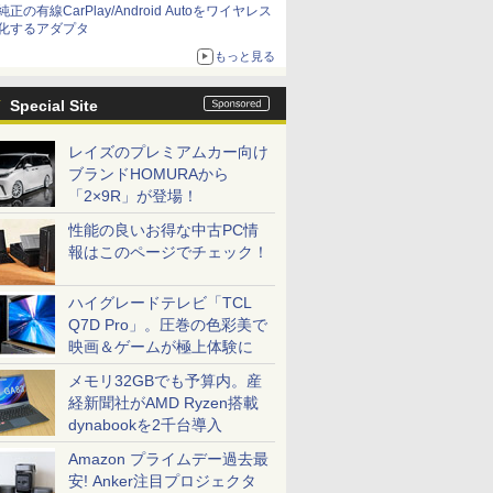
純正の有線CarPlay/Android Autoをワイヤレス
化するアダプタ
もっと見る
Special Site
レイズのプレミアムカー向け
ブランドHOMURAから
「2×9R」が登場！
性能の良いお得な中古PC情
報はこのページでチェック！
ハイグレードテレビ「TCL
Q7D Pro」。圧巻の色彩美で
映画＆ゲームが極上体験に
メモリ32GBでも予算内。産
経新聞社がAMD Ryzen搭載
dynabookを2千台導入
Amazon プライムデー過去最
安! Anker注目プロジェクタ