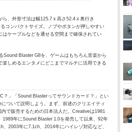
形寸法は幅125.7 x 高さ52.4 x 奥行き
置けるコンパクトサイズ。ノブやボタンが押しやすい
にはケーブルなどを通せる空間まで確保されてい
ound Blaster G8を、ゲームはもちろん音楽から
で楽しめるエンタメにどこまでマルチに活用できる
」「Sound Blasterってサウンドカード？」とい
iveについて説明しよう。まず、前述のクリエイティ
国内で販売するための日本法人だ。Creativeは1981
9年にSound Blaster 1.0を発売して以来、92年
ch、2003年に7.1ch、2014年にハイレゾ対応など、