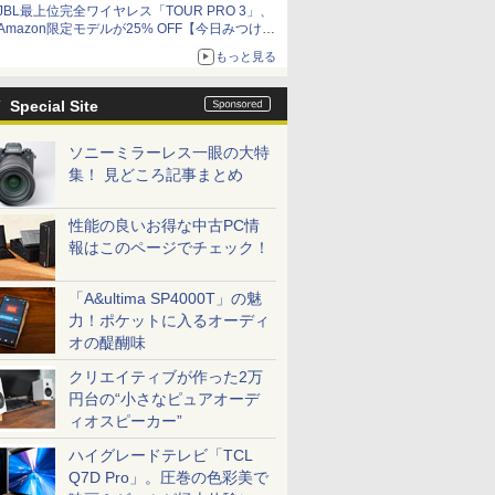
JBL最上位完全ワイヤレス「TOUR PRO 3」、
Amazon限定モデルが25% OFF【今日みつけた
お買い得品】
もっと見る
Special Site
ソニーミラーレス一眼の大特
集！ 見どころ記事まとめ
性能の良いお得な中古PC情
報はこのページでチェック！
「A&ultima SP4000T」の魅
力！ポケットに入るオーディ
オの醍醐味
クリエイティブが作った2万
円台の“小さなピュアオーデ
ィオスピーカー”
ハイグレードテレビ「TCL
Q7D Pro」。圧巻の色彩美で