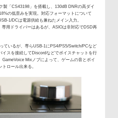
「CS43198」を搭載し、130dB DNRの高ダイ
00018%の低歪みを実現。対応フォーマットについて
SB-1/DCは電源供給も兼ねたメイン入力。
ている。専用ドライバーはあるが、ASIOは非対応でDSD再
なっているが、専らUSB-1にPS4/PS5/Switch/PCなど
バイスを接続してDiscordなどでボイスチャットを行
ameVoice Mixノブによって、ゲームの音とボイ
ントロール出来る。