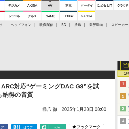
オ
ヘッドフォン
映像配信
BD
放送
業界動向
スピーカー
ェクタ
PS4
BDプレーヤー
映像配信
BD
1
ARC対応“ゲーミングDAC G8”を試
も納得の音質
橋爪 徹
2025年1月28日 08:00
ブックマーク
ェア
はてブ
note