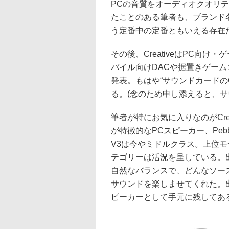
PCの音質をオーディオクオリ
たことのある筆者も、ブランド名は
う定番中の定番ともいえる存在
その後、CreativeはPC向
バイル向けDACや据置きゲー
発表。もはや“サウンドカードのC
る。(念のため申し添えると、サ
筆者が特にお気に入りなのがCreat
が特徴的なPCスピーカー、Pe
V3は今やミドルクラス。上位モデ
テゴリーは活況を呈している。
自然なバランスで、どんなソー
サウンドを楽しませてくれた。
ピーカーとして手元に残してあ