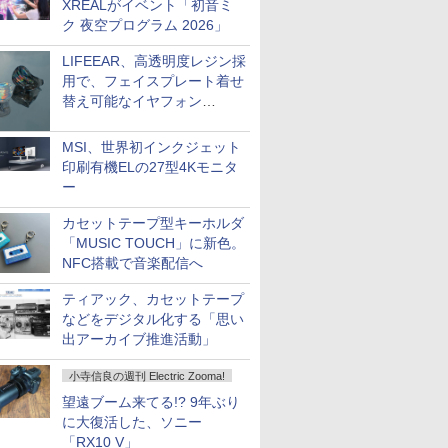
XREALがイベント「初音ミ
ク 夜空プログラム 2026」
LIFEEAR、高透明度レジン採
用で、フェイスプレート着せ
替え可能なイヤフォン
「Nova Shell」
MSI、世界初インクジェット
印刷有機ELの27型4Kモニタ
ー
カセットテープ型キーホルダ
「MUSIC TOUCH」に新色。
NFC搭載で音楽配信へ
ティアック、カセットテープ
などをデジタル化する「思い
出アーカイブ推進活動」
小寺信良の週刊 Electric Zooma!
望遠ブーム来てる!? 9年ぶり
に大復活した、ソニー
「RX10 V」