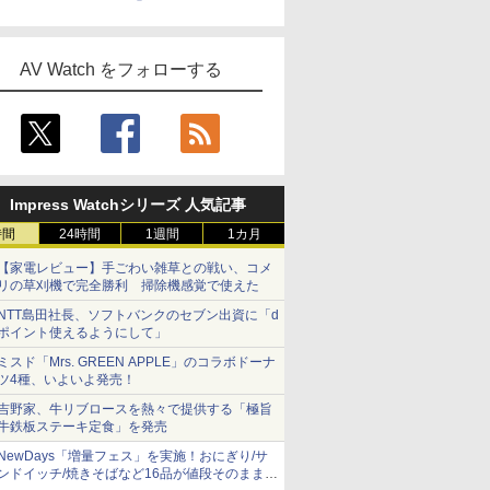
AV Watch をフォローする
Impress Watchシリーズ 人気記事
時間
24時間
1週間
1カ月
【家電レビュー】手ごわい雑草との戦い、コメ
リの草刈機で完全勝利 掃除機感覚で使えた
NTT島田社長、ソフトバンクのセブン出資に「d
ポイント使えるようにして」
ミスド「Mrs. GREEN APPLE」のコラボドーナ
ツ4種、いよいよ発売！
吉野家、牛リブロースを熱々で提供する「極旨
牛鉄板ステーキ定食」を発売
NewDays「増量フェス」を実施！おにぎり/サ
ンドイッチ/焼きそばなど16品が値段そのままで