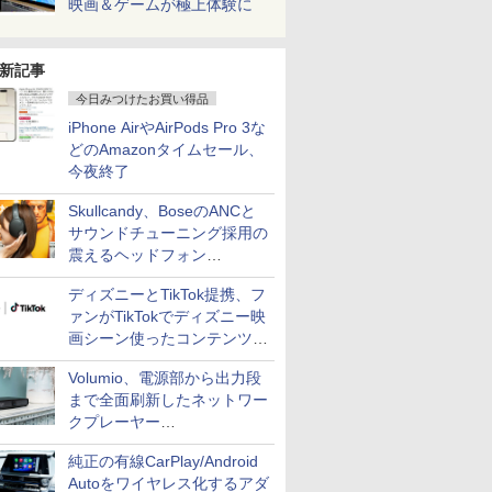
映画＆ゲームが極上体験に
新記事
今日みつけたお買い得品
iPhone AirやAirPods Pro 3な
どのAmazonタイムセール、
今夜終了
Skullcandy、BoseのANCと
サウンドチューニング採用の
震えるヘッドフォン
「Crusher 1080 ANC」
ディズニーとTikTok提携、フ
ァンがTikTokでディズニー映
画シーン使ったコンテンツ制
作、Disney+にも配信
Volumio、電源部から出力段
まで全面刷新したネットワー
クプレーヤー
「Primo（2026）」
純正の有線CarPlay/Android
Autoをワイヤレス化するアダ