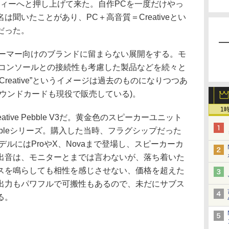
ティーへと押し上げて来た。自作PCを一度だけやっ
聞いたことがあり、PC＋高音質＝Creativeとい
だった。
け・ゲーマー向けのブランドに留まらない展開をする。モ
ムコンソールとの接続性も考慮した製品などを続々と
reative”というイメージは過去のものになりつつあ
ウンドカードも現役で販売している)。
1
ive Pebble V3だ。黄金色のスピーカーユニット
bbleシリーズ。購入した当時、フラグシップだった
ルにはProやX、Novaまで登場し、スピーカーカ
出音は、モニターとまでは言わないが、落ち着いた
スを鳴らしても相性を感じさせない、価格を超えた
出力もパワフルで可搬性もあるので、未だにサブス
る。