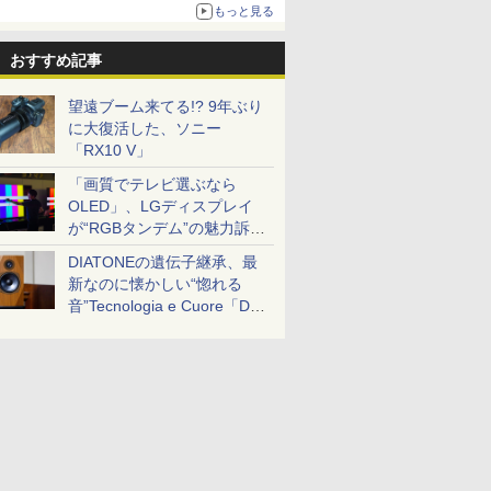
ボリュームアップ
もっと見る
おすすめ記事
望遠ブーム来てる!? 9年ぶり
に大復活した、ソニー
「RX10 V」
「画質でテレビ選ぶなら
OLED」、LGディスプレイ
が“RGBタンデム”の魅力訴
求。液晶とのガチ比較も
DIATONEの遺伝子継承、最
新なのに懐かしい“惚れる
音”Tecnologia e Cuore「DS-
TC52B」を聴く