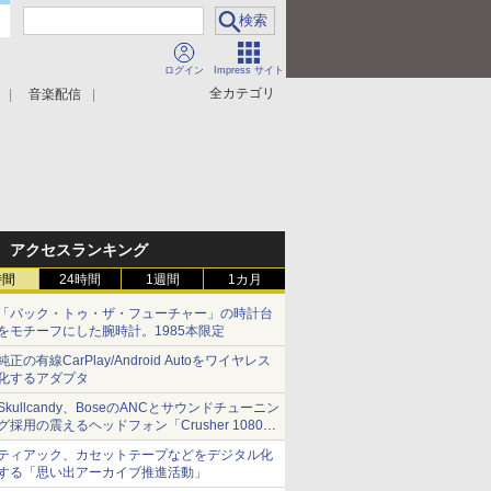
ログイン
Impress サイト
全カテゴリ
音楽配信
アクセスランキング
時間
24時間
1週間
1カ月
「バック・トゥ・ザ・フューチャー」の時計台
をモチーフにした腕時計。1985本限定
純正の有線CarPlay/Android Autoをワイヤレス
化するアダプタ
Skullcandy、BoseのANCとサウンドチューニン
グ採用の震えるヘッドフォン「Crusher 1080
ANC」
ティアック、カセットテープなどをデジタル化
する「思い出アーカイブ推進活動」