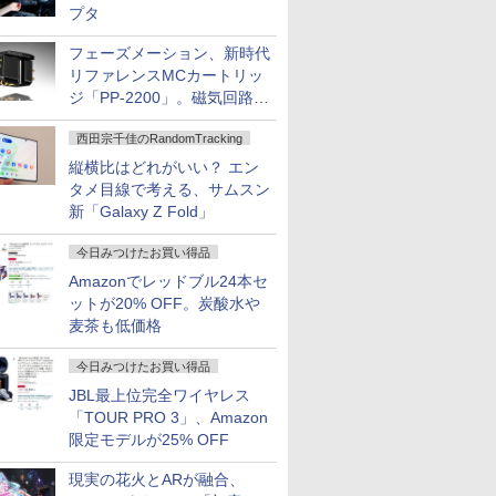
プタ
フェーズメーション、新時代
リファレンスMCカートリッ
ジ「PP-2200」。磁気回路や
ハウジングを根本から見直し
西田宗千佳のRandomTracking
縦横比はどれがいい？ エン
タメ目線で考える、サムスン
新「Galaxy Z Fold」
今日みつけたお買い得品
Amazonでレッドブル24本セ
ットが20% OFF。炭酸水や
麦茶も低価格
今日みつけたお買い得品
JBL最上位完全ワイヤレス
「TOUR PRO 3」、Amazon
限定モデルが25% OFF
現実の花火とARが融合、