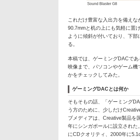
Sound Blaster G8
これだけ豊富な入出力を備えながら、外
90.7mmと机の上にも気軽に
ように傾斜が付いており、下部
る。
本稿では、ゲーミングDACであるS
映像まで、パソコンやゲーム機
かをチェックしてみた。
ゲーミングDACとは何か
そもそもの話、「ゲーミングDAC？
う方のために、少しだけCreat
ブメディアは、Creative製品を
年にシンガポールに設立された。198
にCDクオリティ、2000年に5.1