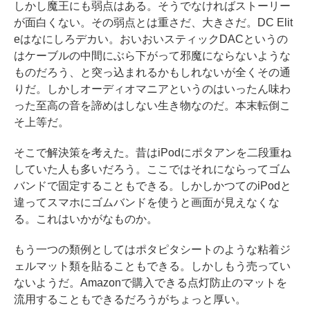
しかし魔王にも弱点はある。そうでなければストーリー
が面白くない。その弱点とは重さだ、大きさだ。DC Elit
eはなにしろデカい。おいおいスティックDACというの
はケーブルの中間にぶら下がって邪魔にならないような
ものだろう、と突っ込まれるかもしれないが全くその通
りだ。しかしオーディオマニアというのはいったん味わ
った至高の音を諦めはしない生き物なのだ。本末転倒こ
そ上等だ。
そこで解決策を考えた。昔はiPodにポタアンを二段重ね
していた人も多いだろう。ここではそれにならってゴム
バンドで固定することもできる。しかしかつてのiPodと
違ってスマホにゴムバンドを使うと画面が見えなくな
る。これはいかがなものか。
もう一つの類例としてはポタピタシートのような粘着ジ
ェルマット類を貼ることもできる。しかしもう売ってい
ないようだ。Amazonで購入できる点灯防止のマットを
流用することもできるだろうがちょっと厚い。