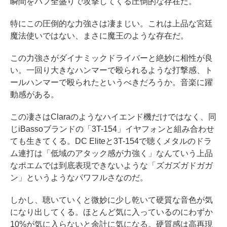
瞬間をバフ全盛りで攻撃してくる圧倒的な存在だ。
特にこの圧倒的な力強さは凄まじい。これは上品な宮廷
魔法使いではない、まさに魔王のような存在だ。
この力強さがダイナミックドライバーと絶妙に相性が良
い。一回り大きなハンマーで殴られるような打撃感、ト
ールハンマーで殴られたというべきだろうか。音楽に躍
動感がある。
この凄さはClaraのようなハイエンド機だけではなく、同
じiBassoブランドの「3T-154」イヤフォンと組み合わせ
ても生きてくる。DC Eliteと3T-154で聴くメタルのドラ
ム連打は「低域のアタック感が力強く」なんていう上品
なポエムでは到底表現できないような「ズガズガドガガ
ン」というようなパワフルさなのだ。
しかし、聴いていくと微妙に少し乾いて硬質な音色が気
になり出してくる。ほとんど気に入っているのにわずか
10%が気に入らないと余計に気になる。硬質感は高再現