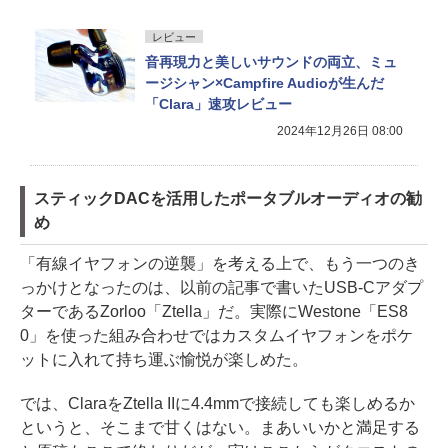
レビュー
音再現力と美しいサウンドの両立、ミュ
ージシャン×Campfire Audioが生んだ
「Clara」速攻レビュー
2024年12月26日 08:00
スティックDACを活用したポータブルオーディオの勧
め
「有線イヤフォンの逆襲」を考える上で、もう一つのき
っかけとなったのは、以前の記事で書いたUSB-Cアダプ
ターであるZorloo「Ztella」だ。実際にWestone「ES8
0」を使った組み合わせではカスタムイヤフォンをポケ
ットに入れて持ち運ぶ愉悦が楽しめた。
では、ClaraをZtella IIに4.4mmで接続しても楽しめるか
というと、そこまで甘くはない。まあいいかと満足する