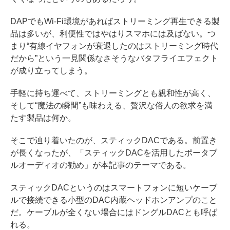
DAPでもWi-Fi環境があればストリーミング再生できる製
品は多いが、利便性ではやはりスマホには及ばない。つ
まり“有線イヤフォンが衰退したのはストリーミング時代
だから”という一見関係なさそうなバタフライエフェクト
が成り立ってしまう。
手軽に持ち運べて、ストリーミングとも親和性が高く、
そして“魔法の瞬間”も味わえる、贅沢な俗人の欲求を満
たす製品は何か。
そこで辿り着いたのが、スティックDACである。前置き
が長くなったが、「スティックDACを活用したポータブ
ルオーディオの勧め」が本記事のテーマである。
スティックDACというのはスマートフォンに短いケーブ
ルで接続できる小型のDAC内蔵ヘッドホンアンプのこと
だ。ケーブルが全くない場合にはドングルDACとも呼ば
れる。