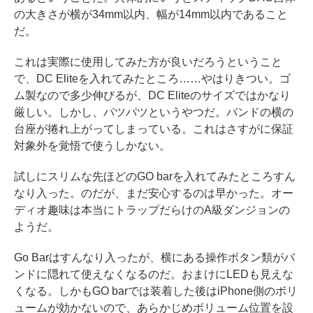
の大きさが横が34mm以内、幅が14mm以内であること
だ。
これは実際に使用してみた方が良いだろうということ
で、DC Eliteを入れてみたところ……やはりきつい。ゴ
ム製なので多少伸びるが、DC Eliteのサイズではかなり
厳しい。しかし、パツパツというやつだ。バンドの横の
台座が捲れ上がってしまっている。これはさすがに保証
対象外を覚悟で使うしかない。
試しにスリムな先ほどのGO barを入れてみたところすん
なり入った。のだが、まだ安心するのは早かった。オー
ディオ趣味は本当にトラップだらけのA級ダンジョンの
ようだ。
Go Barはすんなり入ったが、横にある操作ボタン類がバ
ンドに隠れて使えなくなるのだ。おまけにLEDも見えな
くなる。しかもGO barでは装着した後はiPhone側のボリ
ュームが効かないので、あらかじめボリューム位置を設