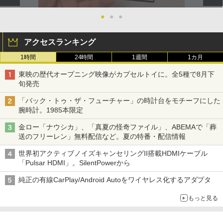
●
●
●
アクセスランキング
1時間
24時間
1週間
1カ月
東映の歴代オープニング映像がカプセルトイに。全5種で8月下
旬発売
「バック・トゥ・ザ・フューチャー」の時計台をモチーフにした
腕時計。1985本限定
金ロー「ナウシカ」、「真夏の怪奇ファイル」、ABEMAで「葬
送のフリーレン」無料配信など。夏の特番・配信情報
世界初アクティブノイズキャンセリングII搭載HDMIケーブル
「Pulsar HDMI」。SilentPowerから
純正の有線CarPlay/Android Autoをワイヤレス化するアダプタ
もっと見る