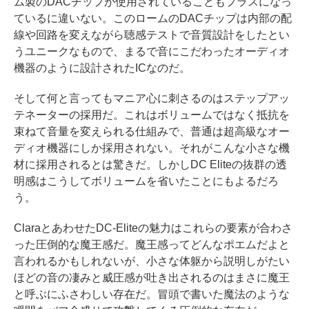
ム製のDACチップが使用されていることもプラスになっ
ているに違いない。このロームのDACチップは内部の配
線や回路を変えながら聴感テストで音質設計をしたとい
うユニークなもので、まるで音にこだわったオーディオ
機器のように設計されたICなのだ。
そして何と言ってもマニア心に刺さるのはステップアッ
テネーターの採用だ。これはボリュームではなく抵抗を
束ねて音量を変えられる仕組みで、普通は超高級なオー
ディオ機器にしか採用されない。それがこんな小さな機
材に採用されるとは驚きだ。しかしDC Eliteの抜群の透
明感はこうしてボリュームを省いたことにもよるだろ
う。
ClaraとあわせたDC-Eliteの魅力はこれらの要素が合わさ
った圧倒的な魔王感だ。魔王感ってどんなポエムだよと
言われるかもしれないが、小さな体躯から説明しがたい
ほどの音の凄みと威圧感が吐き出されるのはまさに魔王
と呼ぶにふさわしい存在だ。冒頭で書いた魔法のような