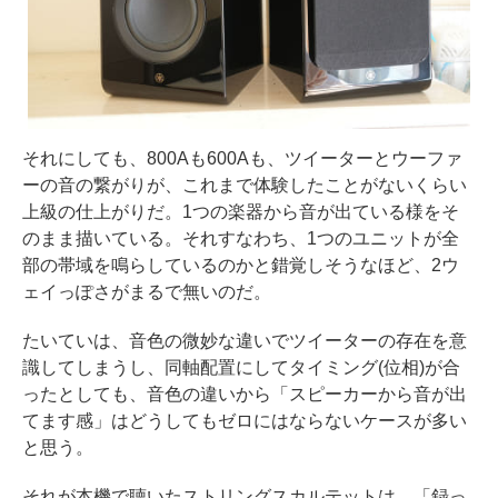
それにしても、800Aも600Aも、ツイーターとウーファ
ーの音の繋がりが、これまで体験したことがないくらい
上級の仕上がりだ。1つの楽器から音が出ている様をそ
のまま描いている。それすなわち、1つのユニットが全
部の帯域を鳴らしているのかと錯覚しそうなほど、2ウ
ェイっぽさがまるで無いのだ。
たいていは、音色の微妙な違いでツイーターの存在を意
識してしまうし、同軸配置にしてタイミング(位相)が合
ったとしても、音色の違いから「スピーカーから音が出
てます感」はどうしてもゼロにはならないケースが多い
と思う。
それが本機で聴いたストリングスカルテットは、「録っ