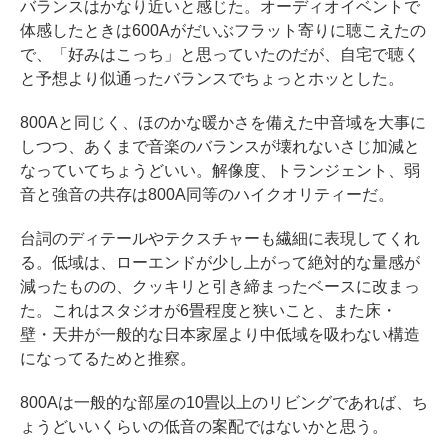
バランスはかなり近いと感じた。オーディオイベントで
体感したときは600Aがだいぶフラット寄りに聴こえたの
で、「好みはこっち」と思っていたのだが、自宅で聴く
と予想より似通ったバランスでちょっとホッとした。
800Aと同じく、ほのかな暖かさを備えた中音域を大事に
しつつ、あくまで音楽のバランスが壊れないさじ加減と
なっていてちょうどいい。解像度、トランジェント、弱
音と強音の共存は800A同等のハイクオリティーだ。
台詞のディテールやテクスチャーも繊細に表現してくれ
る。低域は、ローエンドが少し上がって絶対的な量感が
減ったものの、クッキリと引き締まったベースに改まっ
た。これはスタジオが6畳程度と狭いこと、また床・
壁・天井が一般的な日本家屋より中低域を吸わない構造
になってるためと推察。
800Aは一般的な部屋の10畳以上のリビングであれば、ち
ょうどいいくらいの低音の案配ではないかと思う。