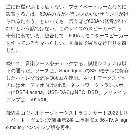
逆に部屋があまり広くない、プライベートルームなどに
設置する方は、600Aの方がバランスのいいサウンドが得
られるだろう。といっても、言うほど600Aの低音が出て
ないという話ではない。このサイズのスピーカーなら、
十分に出ている。総合して、600Aもモニタースピーカー
を作っているヤマハらしい、真面目で実直な音作りを感
じた。
続いて、音楽ソースをチェックする。試聴システムは以
下の通りだ。ソースは、SoundgenicのSSDモデルに保存
したハイレゾ音源やQobuzを使用。ネットワークスイッ
チにはオーディオ向けのN8。ネットワークトランスポー
トにDST-Lacerta。USB-DACはNEO iDSD、プリメイン
アンプはL-505uXII。
飛騨高山ヴィルトーゾオーケストラコンサート2022より
「ベートーヴェン: 交響曲第2番 ニ長調 Op. 36 - IV. Allegr
o molto」のハイレゾ版を再生。