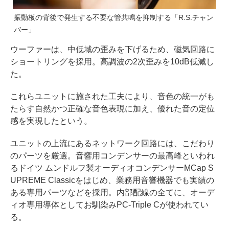
振動板の背後で発生する不要な管共鳴を抑制する「R.S.チャン
バー」
ウーファーは、中低域の歪みを下げるため、磁気回路に
ショートリングを採用。高調波の2次歪みを10dB低減し
た。
これらユニットに施された工夫により、音色の統一がも
たらす自然かつ正確な音色表現に加え、優れた音の定位
感を実現したという。
ユニットの上流にあるネットワーク回路には、こだわり
のパーツを厳選。音響用コンデンサーの最高峰といわれ
るドイツ ムンドルフ製オーディオコンデンサーMCap S
UPREME Classicをはじめ、業務用音響機器でも実績の
ある専用パーツなどを採用。内部配線の全てに、オーデ
ィオ専用導体としてお馴染みPC-Triple Cが使われてい
る。