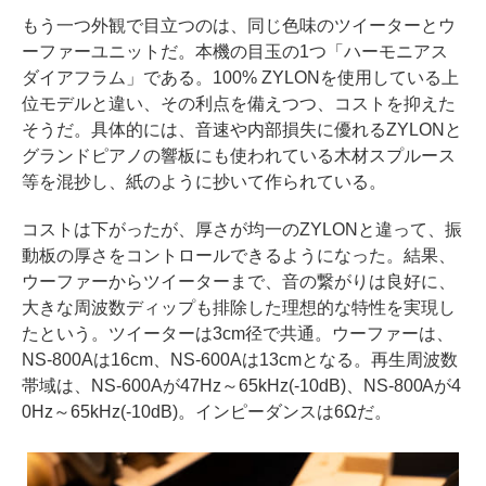
もう一つ外観で目立つのは、同じ色味のツイーターとウ
ーファーユニットだ。本機の目玉の1つ「ハーモニアス
ダイアフラム」である。100% ZYLONを使用している上
位モデルと違い、その利点を備えつつ、コストを抑えた
そうだ。具体的には、音速や内部損失に優れるZYLONと
グランドピアノの響板にも使われている木材スプルース
等を混抄し、紙のように抄いて作られている。
コストは下がったが、厚さが均一のZYLONと違って、振
動板の厚さをコントロールできるようになった。結果、
ウーファーからツイーターまで、音の繋がりは良好に、
大きな周波数ディップも排除した理想的な特性を実現し
たという。ツイーターは3cm径で共通。ウーファーは、
NS-800Aは16cm、NS-600Aは13cmとなる。再生周波数
帯域は、NS-600Aが47Hz～65kHz(-10dB)、NS-800Aが4
0Hz～65kHz(-10dB)。インピーダンスは6Ωだ。