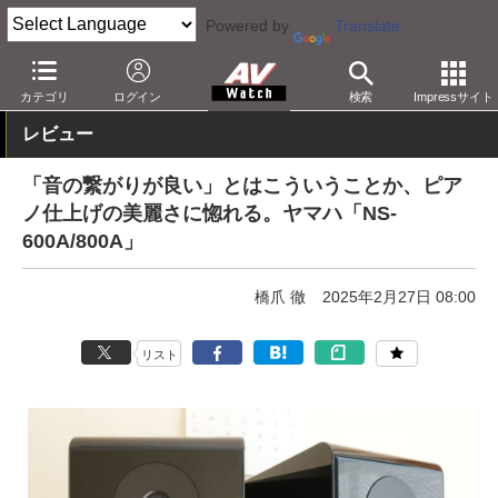
Powered by
Translate
AV Watch
製品
オーディオスピーカー
カテゴリ
ログイン
検索
Impressサイト
レビュー
「音の繋がりが良い」とはこういうことか、ピア
ノ仕上げの美麗さに惚れる。ヤマハ「NS-
600A/800A」
橋爪 徹
2025年2月27日 08:00
リスト