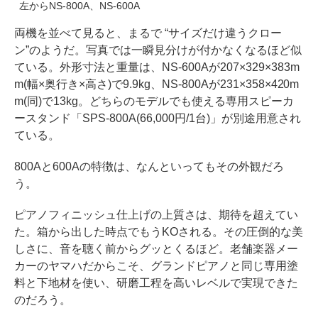
左からNS-800A、NS-600A
両機を並べて見ると、まるで “サイズだけ違うクロー
ン”のようだ。写真では一瞬見分けが付かなくなるほど似
ている。外形寸法と重量は、NS-600Aが207×329×383m
m(幅×奥行き×高さ)で9.9kg、NS-800Aが231×358×420m
m(同)で13kg。どちらのモデルでも使える専用スピーカ
ースタンド「SPS-800A(66,000円/1台)」が別途用意され
ている。
800Aと600Aの特徴は、なんといってもその外観だろ
う。
ピアノフィニッシュ仕上げの上質さは、期待を超えてい
た。箱から出した時点でもうKOされる。その圧倒的な美
しさに、音を聴く前からグッとくるほど。老舗楽器メー
カーのヤマハだからこそ、グランドピアノと同じ専用塗
料と下地材を使い、研磨工程を高いレベルで実現できた
のだろう。