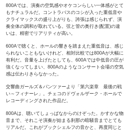
800Aでは、演奏の空気感やオケコンらしい一体感がとて
もナチュラルだ。コントラバスのコシが入った重低音や
クライマックスの盛り上がりも、誇張は感じられず、演
奏全体の調和が取れている。弦と管の奥行き(配置)の違
いは、精密でリアリティが高い。
600Aで聴くと、ホールの響きを踏まえた重低音は、感じ
られないこともないけれど、相対比較では800Aが大幅に
有利だ。音量を上げたとしても、600Aでは中低音の圧が
強くなってしまい、800Aのようなコンサート会場の空気
感は伝わりきらなかった。
交響曲ガールズ＆パンツァーより「第六楽章 最後の戦
い～フィナーレ」。チェコのドヴォルザーク・ホールで
レコーディングされた作品だ。
800Aは、聴いてしょっぱなからのけぞった。かすかな物
音まで、それこそ演奏が始まる刹那の暗騒音までとても
リアルだ。これがブックシェルフの音かと、再度同じと