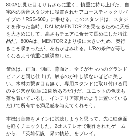
800Aは見た目よりもさらに重く、慎重に持ち上げた。自
宅内の防音スタジオに設置されたアコースティックリバ
イブの「RSS-600」に乗せる。このスタンドは、スタジ
オを作った当時、DALIのMENTOR 2を乗せるために天板
を大きめにして、高さもチェアに合せて長めにした特注
品だ。800Aは、MENTOR 2より横に大きいため、奥行
きこそ収まったが、左右がはみ出る。L/Rの条件が等し
くなるよう慎重に微調整した。
筐体は、正面、側面、背面と、全てがヤマハのグランド
ピアノと同じ仕上げ。触るのが申し訳ないほどに美し
い。木材の繋ぎ目も無く、専用スタンドに取り付ける用
のネジ穴が底面に2箇所あるだけだ。ユニットの色味も
落ち着いているし、インテリア家具のように置いている
だけで所有する満足感を与えてくれそう。
本機は音楽をメインに試聴しようと思って、先に映像面
を軽くチェックした。2chステレオで制作されたゲーム
から、「英雄伝説 界の軌跡」をプレイ。