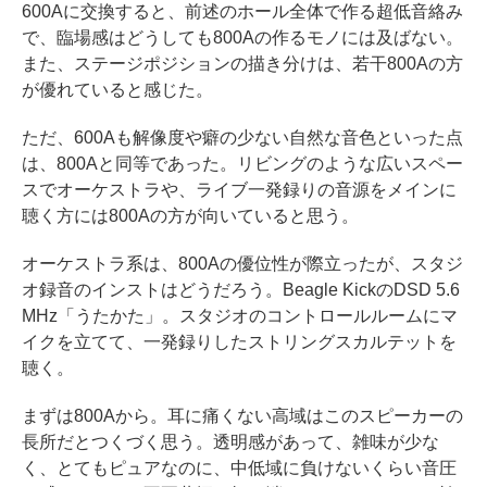
600Aに交換すると、前述のホール全体で作る超低音絡み
で、臨場感はどうしても800Aの作るモノには及ばない。
また、ステージポジションの描き分けは、若干800Aの方
が優れていると感じた。
ただ、600Aも解像度や癖の少ない自然な音色といった点
は、800Aと同等であった。リビングのような広いスペー
スでオーケストラや、ライブ一発録りの音源をメインに
聴く方には800Aの方が向いていると思う。
オーケストラ系は、800Aの優位性が際立ったが、スタジ
オ録音のインストはどうだろう。Beagle KickのDSD 5.6
MHz「うたかた」。スタジオのコントロールルームにマ
イクを立てて、一発録りしたストリングスカルテットを
聴く。
まずは800Aから。耳に痛くない高域はこのスピーカーの
長所だとつくづく思う。透明感があって、雑味が少な
く、とてもピュアなのに、中低域に負けないくらい音圧