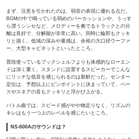
まず、注意を引かれたのは、弱音の表現に優れる点だ。
BGMの中で鳴っている弱めのパーカッションや、うっす
ら漂うシンセなど、メロディーを奏でるトラックとの分
離は良好で、分解能が非常に高い。同時に輪郭もクッキ
リと描く。低域の深みや量感は、余裕の大口径ウーファ
ー、大型キャビネットといったところ。
普段使っているブックシェルフよりも体感的なローエン
ドは深く重く、スタンドに設置するスピーカーでこんな
にリッチな低音を感じられるのは新鮮だった。センター
定位は、予想以上にピンポイントに決まっていて、ベー
スやスネアの音もクッキリと浮かび上がる。
バトル曲では、スピード感がやや物足りなく、リズムの
キレはもう一つ上のレベルを感じたいところ。
NS-600Aのサウンドは？