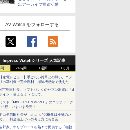
出アーカイブ推進活動」
AV Watch をフォローする
Impress Watchシリーズ 人気記事
時間
24時間
1週間
1カ月
【家電レビュー】手ごわい雑草との戦い、コメ
リの草刈機で完全勝利 掃除機感覚で使えた
NTT島田社長、ソフトバンクのセブン出資に「d
ポイント使えるようにして」
ミスド「Mrs. GREEN APPLE」のコラボドーナ
ツ4種、いよいよ発売！
ドコモ前田社長が「ahamo40GB化は検証のた
め」、料金値上げへの考え方にも言及
吉野家、牛リブロースを熱々で提供する「極旨