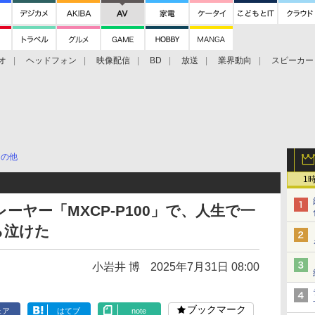
オ
ヘッドフォン
映像配信
BD
放送
業界動向
スピーカー
ェクタ
PS4
BDプレーヤー
映像配信
BD
その他
1
ヤー「MXCP-P100」で、人生で一
ら泣けた
小岩井 博
2025年7月31日 08:00
ブックマーク
ェア
はてブ
note