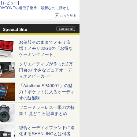
【レビュー】
DIATONEの遺伝子継承、最新なのに懐かし
い“惚れる音”Tecnologia e Cuore「DS-TC52B」
もっと見る
を聴く
Special Site
お値段そのままでメモリ倍
増！メモリ32GBの「お得な
ゲーミングノート」
クリエイティブが作った2万
円台の“小さなピュアオーデ
ィオスピーカー”
「A&ultima SP4000T」の魅
力！ポケットに入るオーディ
オの醍醐味
ソニーミラーレス一眼の大特
集！ 見どころ記事まとめ
総合オーディオブランドに進
化するSHANLINGとは何者