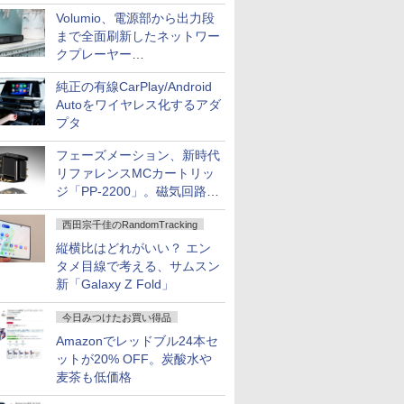
作、Disney+にも配信
Volumio、電源部から出力段
まで全面刷新したネットワー
クプレーヤー
「Primo（2026）」
純正の有線CarPlay/Android
Autoをワイヤレス化するアダ
プタ
フェーズメーション、新時代
リファレンスMCカートリッ
ジ「PP-2200」。磁気回路や
ハウジングを根本から見直し
西田宗千佳のRandomTracking
縦横比はどれがいい？ エン
タメ目線で考える、サムスン
新「Galaxy Z Fold」
今日みつけたお買い得品
Amazonでレッドブル24本セ
ットが20% OFF。炭酸水や
麦茶も低価格