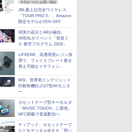
今日みつけたお買い得品
JBL最上位完全ワイヤレス
「TOUR PRO 3」、Amazon
限定モデルが25% OFF
現実の花火とARが融合、
XREALがイベント「初音ミ
ク 夜空プログラム 2026」
LIFEEAR、高透明度レジン採
用で、フェイスプレート着せ
替え可能なイヤフォン
「Nova Shell」
MSI、世界初インクジェット
印刷有機ELの27型4Kモニタ
ー
カセットテープ型キーホルダ
「MUSIC TOUCH」に新色。
NFC搭載で音楽配信へ
ティアック、カセットテープ
などをデジタル化する「思い