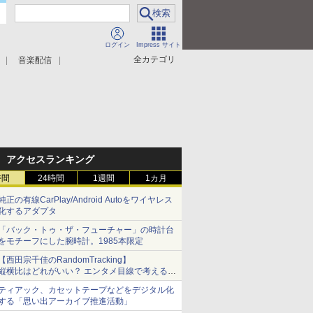
ログイン
Impress サイト
全カテゴリ
音楽配信
アクセスランキング
時間
24時間
1週間
1カ月
純正の有線CarPlay/Android Autoをワイヤレス
化するアダプタ
「バック・トゥ・ザ・フューチャー」の時計台
をモチーフにした腕時計。1985本限定
【西田宗千佳のRandomTracking】
縦横比はどれがいい？ エンタメ目線で考える、
サムスン新「Galaxy Z Fold」
ティアック、カセットテープなどをデジタル化
する「思い出アーカイブ推進活動」