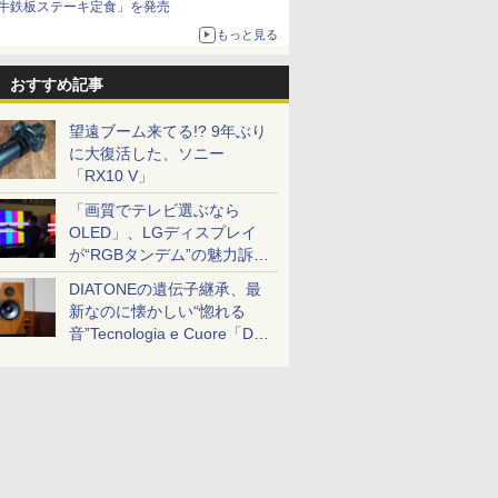
牛鉄板ステーキ定食」を発売
もっと見る
おすすめ記事
望遠ブーム来てる!? 9年ぶり
に大復活した、ソニー
「RX10 V」
「画質でテレビ選ぶなら
OLED」、LGディスプレイ
が“RGBタンデム”の魅力訴
求。液晶とのガチ比較も
DIATONEの遺伝子継承、最
新なのに懐かしい“惚れる
音”Tecnologia e Cuore「DS-
TC52B」を聴く