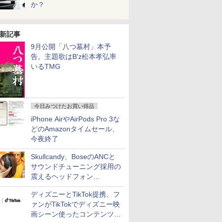
か？
新記事
9月公開「八つ墓村」本予
告。主題歌はB'z松本孝弘率
いるTMG
今日みつけたお買い得品
iPhone AirやAirPods Pro 3な
どのAmazonタイムセール、
今夜終了
Skullcandy、BoseのANCと
サウンドチューニング採用の
震えるヘッドフォン
「Crusher 1080 ANC」
ディズニーとTikTok提携、フ
ァンがTikTokでディズニー映
画シーン使ったコンテンツ制