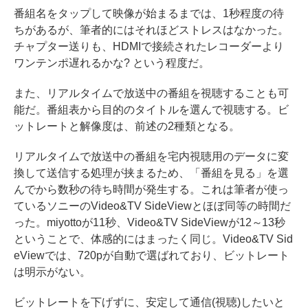
番組名をタップして映像が始まるまでは、1秒程度の待
ちがあるが、筆者的にはそれほどストレスはなかった。
チャプター送りも、HDMIで接続されたレコーダーより
ワンテンポ遅れるかな? という程度だ。
また、リアルタイムで放送中の番組を視聴することも可
能だ。番組表から目的のタイトルを選んで視聴する。ビ
ットレートと解像度は、前述の2種類となる。
リアルタイムで放送中の番組を宅内視聴用のデータに変
換して送信する処理が挟まるため、「番組を見る」を選
んでから数秒の待ち時間が発生する。これは筆者が使っ
ているソニーのVideo&TV SideViewとほぼ同等の時間だ
った。miyottoが11秒、Video&TV SideViewが12～13秒
ということで、体感的にはまったく同じ。Video&TV Sid
eViewでは、720pが自動で選ばれており、ビットレート
は明示がない。
ビットレートを下げずに、安定して通信(視聴)したいと