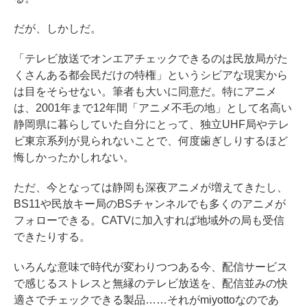
だが、しかしだ。
「テレビ放送でオンエアチェックできるのは民放局がた
くさんある都会民だけの特権」というシビアな現実から
は目をそらせない。筆者も大いに同意だ。特にアニメ
は、2001年まで12年間「アニメ不毛の地」として名高い
静岡県に暮らしていた自分にとって、独立UHF局やテレ
ビ東京系列が見られないことで、何度歯ぎしりするほど
悔しかったかしれない。
ただ、今となっては静岡も深夜アニメが増えてきたし、
BS11や民放キー局のBSチャンネルでも多くのアニメが
フォローできる。CATVに加入すれば地域外の局も受信
できたりする。
いろんな意味で時代が変わりつつある今、配信サービス
で感じるストレスと無縁のテレビ放送を、配信並みの快
適さでチェックできる製品……それがmiyottoなのであ