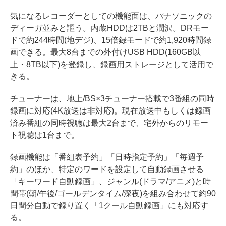
気になるレコーダーとしての機能面は、パナソニックの
ディーガ並みと謳う。内蔵HDDは2TBと潤沢。DRモー
ドで約244時間(地デジ)、15倍録モードで約1,920時間録
画できる。最大8台までの外付けUSB HDD(160GB以
上・8TB以下)を登録し、録画用ストレージとして活用で
きる。
チューナーは、地上/BS×3チューナー搭載で3番組の同時
録画に対応(4K放送は非対応)。現在放送中もしくは録画
済み番組の同時視聴は最大2台まで、宅外からのリモー
ト視聴は1台まで。
録画機能は「番組表予約」「日時指定予約」「毎週予
約」のほか、特定のワードを設定して自動録画させる
「キーワード自動録画」、ジャンル(ドラマ/アニメ)と時
間帯(朝/午後/ゴールデンタイム/深夜)を組み合わせて約90
日間分自動で録り置く「1クール自動録画」にも対応す
る。