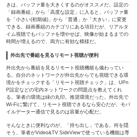
きは、バッファ量を大きくするのがオススメだ。設定の
「録画番組」から「高度な設定」に入ると、バッファ量
を「小さい(初期値)」から「普通」か「大きい」に変更
できる。録画番組のカテゴリにある項目だが、リアルタ
イム視聴でもバッファを増やせば、映像が始まるまでの
時間が増えるので、両方に有効な模様だ。
外出先で番組を見るリモート視聴が便利
外出先から番組を見るリモート視聴機能も備わってい
る。自分のネットワークが外出先からでも視聴できる環
境かをチェックする「リモート視聴チェック」は、UPn
P設定などの宅内ネットワークの問題点を教えてくれ
る。筆者の環境は緑の丸印。推奨環境だった。外出先で
Wi-Fiに繋げて、リモート視聴できるなら安心だが、モバ
イルデーター通信で見るのは容量が心配だ。
そんなときに便利なのが、「持ち出し」である。何を隠
そう、筆者がVideo&TV SideViewで使っている機能は専