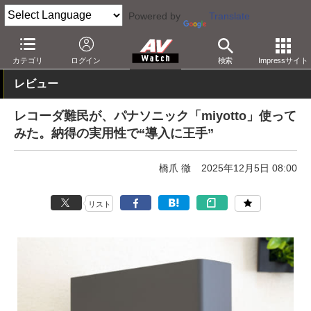
Powered by
Translate
AV Watch
製品
レコーダ
その他
カテゴリ
ログイン
検索
Impressサイト
レビュー
レコーダ難民が、パナソニック「miyotto」使って
みた。納得の実用性で“導入に王手”
橋爪 徹
2025年12月5日 08:00
リスト