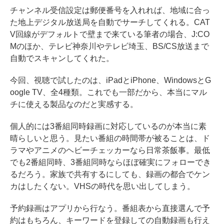
チャンネル受信設定は郵便番号を入れれば、地域に合っ
た地上デジタル放送局を自動でサーチしてくれる。CAT
V回線がデフォルトで壁まで来ている筆者の場合、J:CO
Mのほか、テレビ神奈川やテレビ埼玉、BS/CS放送まで
自動でスキャンしてくれた。
今回、視聴で試したのは、iPadとiPhone、WindowsとG
oogle TV、全4種類。これでも一部だから、本当にマル
チに使える製品なのだと実感する。
個人的には3番組同時録画に対応しているのが本当に素
晴らしいと思う。見たい番組の時間帯が被ることは、ド
ラマやアニメのヘビーチェッカーなら日常茶飯事。最低
でも2番組同時、3番組同時ならほぼ確実にフォローでき
るだろう。家族で共有するにしても、録画の都合でケン
カはしたくない。VHSの時代を思い出してしまう。
予約録画はアプリから行なう。番組表から直接選んで予
約はもちろん、キーワードを登録しての自動録画も行え