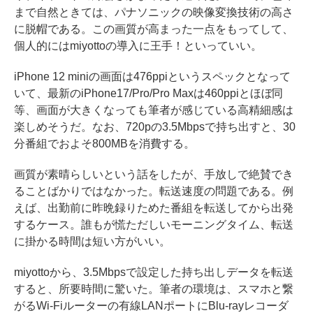
まで自然ときては、パナソニックの映像変換技術の高さ
に脱帽である。この画質が高まった一点をもってして、
個人的にはmiyottoの導入に王手！といっていい。
iPhone 12 miniの画面は476ppiというスペックとなって
いて、最新のiPhone17/Pro/Pro Maxは460ppiとほぼ同
等、画面が大きくなっても筆者が感じている高精細感は
楽しめそうだ。なお、720pの3.5Mbpsで持ち出すと、30
分番組でおよそ800MBを消費する。
画質が素晴らしいという話をしたが、手放しで絶賛でき
ることばかりではなかった。転送速度の問題である。例
えば、出勤前に昨晩録りためた番組を転送してから出発
するケース。誰もが慌ただしいモーニングタイム、転送
に掛かる時間は短い方がいい。
miyottoから、3.5Mbpsで設定した持ち出しデータを転送
すると、所要時間に驚いた。筆者の環境は、スマホと繋
がるWi-Fiルーターの有線LANポートにBlu-rayレコーダ