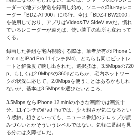
ーダーで地デジ放送を録画し始め、ソニーのBlu-rayレコ
ーダー「BDZ-AT900」に移行。今は「BDZ-FBW2000」
を使用しており、アプリはVideo&TV SideViewだ。慣れ
ているレコーダーが違えば、使い勝手の勘所も変わって
くる。
録画した番組を宅内視聴する際は、筆者所有のiPhone 1
2 miniとiPad Pro 11インチ(M4)、どちらも同じビットレ
ートと解像度で映し出された。選択肢は、3.5Mbpsの720
p、もしくは2.0Mbpsの360pどちらか。宅内ネットワー
クの状況に応じて、2.0Mbpsを使うことはあるかもしれ
ないが、基本は3.5Mbpsを選びたいところ。
3.5Mbps ならiPhone 12 miniの小さな画面では画質十
分。11インチのiPad Proでは、少々粗さが気になるとい
う感触。粗さといっても、ニュース番組のテロップが読
みづらいとかそういうレベルではない。気軽に番組を見
る分には支障ゼロだ。