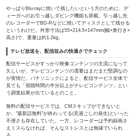
やっぱりBlu-rayに焼いて残したいという方のために、デ
ィーガへのお引っ越しダビング機能も搭載。引っ越し先
のレコーダーでBD-Rなどに焼いてディスクとして残せる
というわけだ。外形寸法は55×214.5×147mm(幅×奥行き×
高さ)で、重量は約1.2kg。
テレビ放送を、配信並みの快適さでチェック
配信サービスがすっかり映像コンテンツの主流になって
久しいが、テレビコンテンツの需要はまだまだ堅調なの
が実情だ。パナソニックによると、配信サービス全体で
見ても「視聴時間の半分以上がテレビコンテンツ」とい
う調査結果が出ているとのこと。
無料の配信サービスでは、CMスキップができないと
か、”最新話無料”が終わってる(見過ごしの発生)といった
不便さも存在していた。一方、レコーダーは予約録画さ
えミスらなければ、そんなストレスとは無縁でいられ
る。