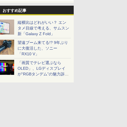
おすすめ記事
縦横比はどれがいい？ エン
タメ目線で考える、サムスン
新「Galaxy Z Fold」
望遠ブーム来てる!? 9年ぶり
に大復活した、ソニー
「RX10 V」
「画質でテレビ選ぶなら
OLED」、LGディスプレイ
が“RGBタンデム”の魅力訴
求。液晶とのガチ比較も