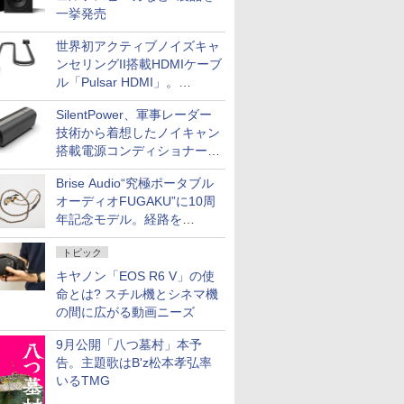
一挙発売
世界初アクティブノイズキャ
ンセリングII搭載HDMIケーブ
ル「Pulsar HDMI」。
SilentPowerから
SilentPower、軍事レーダー
技術から着想したノイキャン
搭載電源コンディショナー
「AC iPurifier2」
Brise Audio“究極ポータブル
オーディオFUGAKU”に10周
年記念モデル。経路を
NISHIKIで統一。400万円
トピック
キヤノン「EOS R6 V」の使
命とは? スチル機とシネマ機
の間に広がる動画ニーズ
9月公開「八つ墓村」本予
告。主題歌はB'z松本孝弘率
いるTMG