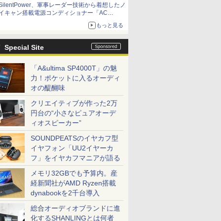
SilentPower、軍事レーダー技術から着想したノ
イキャン搭載電源コンディショナー「AC
iPurifier2」
もっと見る
Special Site
「A&ultima SP4000T」の魅
力！ポケットに入るオーディ
オの醍醐味
クリエイティブが作った2万
円台の“小さなピュアオーデ
ィオスピーカー”
SOUNDPEATSのイヤカフ型
イヤフォン「UU2イヤーカ
フ」をイヤカフマニアが語る
メモリ32GBでも予算内。産
経新聞社がAMD Ryzen搭載
dynabookを2千台導入
総合オーディオブランドに進
化するSHANLINGとは何者