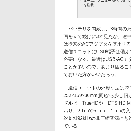
リューム、メニュー操作ボタ
ンを搭載
バッテリを内蔵し、3時間の充
画を立て続けに3本見たが、途
は従来のACアダプタを使用する
送信ユニットにUSB端子は備え
必要になる。最近はUSB-AC
ことが多いので、あまり困るこ
ておいた方がいいだろう。
送信ユニットの外形寸法は220×
252×159×36mm(同)から
ドルビーTrueHDや、DTS HD 
おり、2.1chや5.1ch、7.1c
24bit/192kHzの非圧縮
ている。