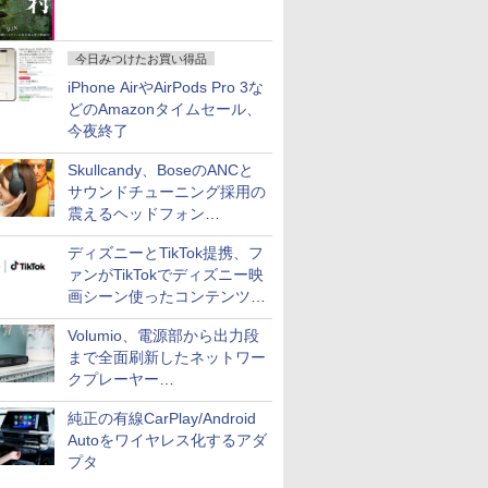
今日みつけたお買い得品
iPhone AirやAirPods Pro 3な
どのAmazonタイムセール、
今夜終了
Skullcandy、BoseのANCと
サウンドチューニング採用の
震えるヘッドフォン
「Crusher 1080 ANC」
ディズニーとTikTok提携、フ
ァンがTikTokでディズニー映
画シーン使ったコンテンツ制
作、Disney+にも配信
Volumio、電源部から出力段
まで全面刷新したネットワー
クプレーヤー
「Primo（2026）」
純正の有線CarPlay/Android
Autoをワイヤレス化するアダ
プタ