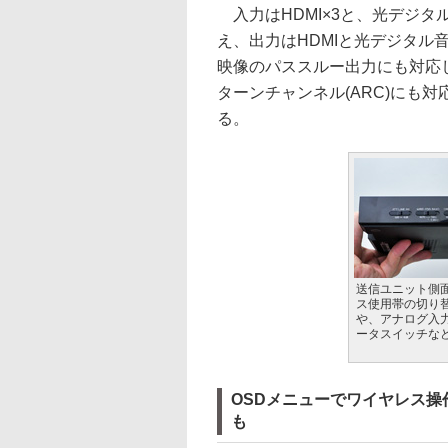
入力はHDMI×3と、光デジタ
え、出力はHDMIと光デジタル
映像のパススルー出力にも対応
ターンチャンネル(ARC)にも
る。
送信ユニット側
ス使用帯の切り
や、アナログ入
ータスイッチな
OSDメニューでワイヤレス操
も