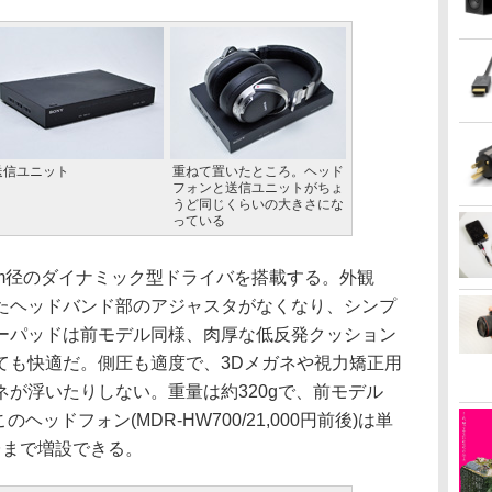
送信ユニット
重ねて置いたところ。ヘッド
フォンと送信ユニットがちょ
うど同じくらいの大きさにな
っている
m径のダイナミック型ドライバを搭載する。外観
たヘッドバンド部のアジャスタがなくなり、シンプ
ーパッドは前モデル同様、肉厚な低反発クッション
ても快適だ。側圧も適度で、3Dメガネや視力矯正用
が浮いたりしない。重量は約320gで、前モデル
のヘッドフォン(MDR-HW700/21,000円前後)は単
台まで増設できる。