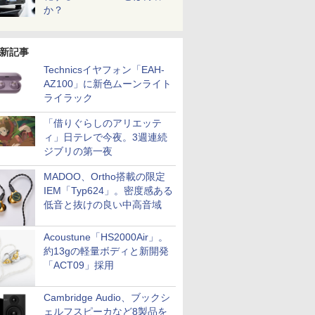
か？
新記事
Technicsイヤフォン「EAH-
AZ100」に新色ムーンライト
ライラック
「借りぐらしのアリエッテ
ィ」日テレで今夜。3週連続
ジブリの第一夜
MADOO、Ortho搭載の限定
IEM「Typ624」。密度感ある
低音と抜けの良い中高音域
Acoustune「HS2000Air」。
約13gの軽量ボディと新開発
「ACT09」採用
Cambridge Audio、ブックシ
ェルフスピーカなど8製品を