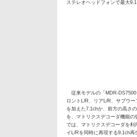
ステレオヘッドフォンで最大9.
従来モデルの「MDR-DS750
ロントL/R、リアL/R、サブウ
を加えた7.1chか、前方の高さ
を、マトリクスデコーダ機能の切
では、マトリクスデコーダを利用
イL/Rを同時に再現する9.1c