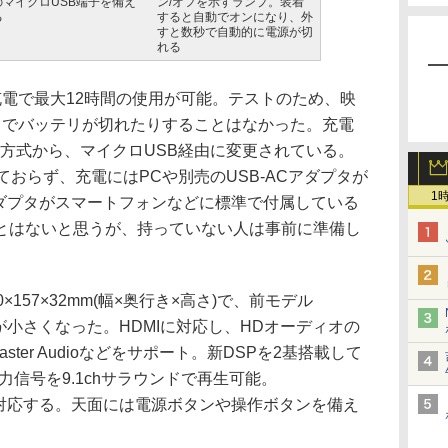
のマイクロUSB端子を備え
ン/オフを示すランプ。装着
る
すると自動でオンになり、外
すと数秒で自動的に電源が切
れる
電で最大12時間の使用が可能。テストのため、映
中でバッテリが切れたりすることはなかった。充電
方式から、マイクロUSB経由に変更されている。
ておらず、充電にはPCや別売のUSB-ACアダプタが
1
アダプタがスマートフォンなどに標準で付属している
とはないと思うが、持っていない人は事前に準備し
157×32mm(幅×奥行き×高さ)で、前モデル
少し幅が小さくなった。HDMIに対応し、HDオーディオの
Master Audioなどをサポート。新DSPを2基搭載して
hの入力信号を9.1chサラウンドで再生可能。
音源にも対応する。天面には電源ボタンや操作ボタンを備え