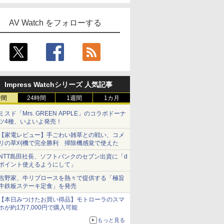
AV Watch をフォローする
Impress Watchシリーズ 人気記事
時間
24時間
1週間
1カ月
ミスド「Mrs. GREEN APPLE」のコラボドーナ
ツ4種、いよいよ発売！
【家電レビュー】手ごわい雑草との戦い、コメ
リの草刈機で完全勝利 掃除機感覚で使えた
NTT島田社長、ソフトバンクのセブン出資に「d
ポイント使えるようにして」
吉野家、牛リブロースを熱々で提供する「極旨
牛鉄板ステーキ定食」を発売
【本日みつけたお買い得品】モトローラのスマ
ホが約1万7,000円で購入可能
もっと見る