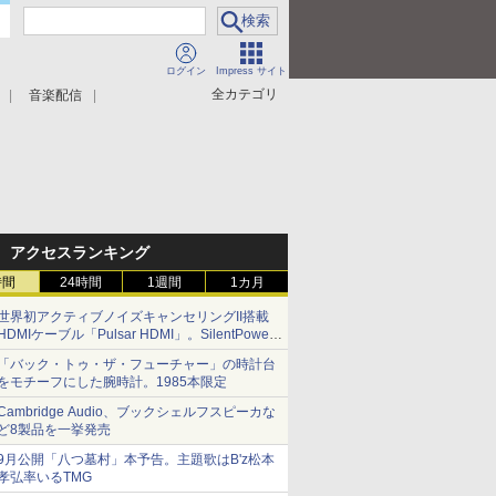
ログイン
Impress サイト
全カテゴリ
音楽配信
アクセスランキング
時間
24時間
1週間
1カ月
世界初アクティブノイズキャンセリングII搭載
HDMIケーブル「Pulsar HDMI」。SilentPower
から
「バック・トゥ・ザ・フューチャー」の時計台
をモチーフにした腕時計。1985本限定
Cambridge Audio、ブックシェルフスピーカな
ど8製品を一挙発売
9月公開「八つ墓村」本予告。主題歌はB'z松本
孝弘率いるTMG