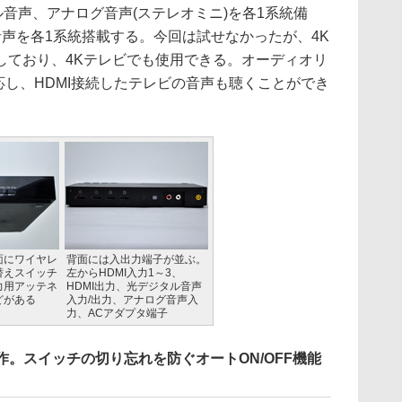
ル音声、アナログ音声(ステレオミニ)を各1系統備
音声を各1系統搭載する。今回は試せなかったが、4K
しており、4Kテレビでも使用できる。オーディオリ
対応し、HDMI接続したテレビの音声も聴くことができ
面にワイヤレ
背面には入出力端子が並ぶ。
替えスイッチ
左からHDMI入力1～3、
力用アッテネ
HDMI出力、光デジタル音声
どがある
入力/出力、アナログ音声入
力、ACアダプタ端子
作。スイッチの切り忘れを防ぐオートON/OFF機能