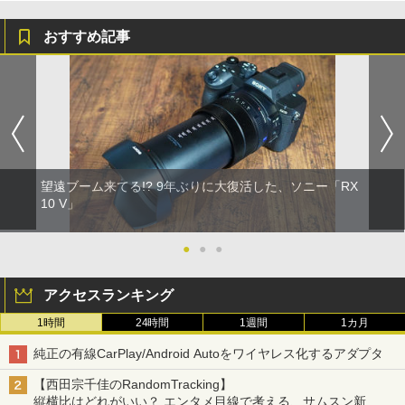
おすすめ記事
望遠ブーム来てる!? 9年ぶりに大復活した、ソニー「RX
10 V」
●
●
●
アクセスランキング
1時間
24時間
1週間
1カ月
純正の有線CarPlay/Android Autoをワイヤレス化するアダプタ
【西田宗千佳のRandomTracking】
縦横比はどれがいい？ エンタメ目線で考える、サムスン新