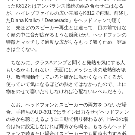
ったK812とはアンバランス接続の組み合わせにはなる
が、ハイレゾファイルの広い帯域をK812で再現。前述し
たDiana Krallの「Desperado」をヘッドフォンで聴く
と、先ほどのスピーカー再生とは違って、目の前ではな
く頭の中に音が広がるような感覚だが、ヘッドフォンの
特徴とマッチして適度な広がりをもって響くため、窮屈
さは全くない。
ちなみに、クラスAアンプと聞くと発熱を気にする人
もいるかもしれない。天面にはメッシュ状の放熱部があ
り、数時間動作していると確かに温かくなってくるが、
使っていて気になるほどの熱さではなかったので、上に
物をのせて塞いだりしなければ心配ないレベルだろう。
なお、ヘッドフォンとスピーカーの両方をつないだ場
合、手持ちのUD-301ではライン出力をせずヘッドフォン
のみから聴こえるように自動で切り替わるが、HA-1の場
合は特に設定しなければ両方から鳴る。もちろんヘッド
フォンで聴きたい場合はスピーカーでも同時出力する必