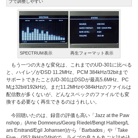
ブで調整しやすい
SPECTRUM表示
再生フォーマット表示
もう一つの大きな変化は、これまでのUD-301に比べる
と、ハイレゾがDSD 11.2MHz、PCM 384kHz/32bitまで
サポートできたこと(UD-301はDSDが最高5.6MHz、PC
Mは32bit/192kHz)。まだ11.2MHzや384kHzのファイルは
配信数が多くないが、どんなスペックのファイルでも変
換する必要なく再生できるのはうれしい。
今回聴いたのは、録音の評価も高い「Jazz at the Paw
nshop」(Arne Domnerus/Georg Riedel/Bengt Hallberg/L
ars Erstrand/Egil Johansen)から「Barbados」や「Take
Five」(352.8kHz/24bit)で、ライブの良さを丸ごと詰め込