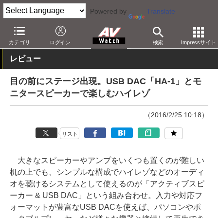
Powered by
Translate
AV Watch
製品
USB DAC
OPPO
カテゴリ
ログイン
検索
Impressサイト
レビュー
目の前にステージ出現。USB DAC「HA-1」とモ
ニタースピーカーで楽しむハイレゾ
（2016/2/25 10:18）
リスト
大きなスピーカーやアンプをいくつも置くのが難しい
机の上でも、シンプルな構成でハイレゾなどのオーディ
オを聴けるシステムとして使えるのが「アクティブスピ
ーカー & USB DAC」という組み合わせ。入力や対応フ
ォーマットが豊富なUSB DACを使えば、パソコンやポ