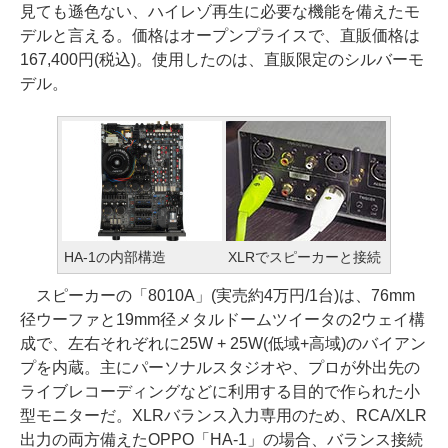
見ても遜色ない、ハイレゾ再生に必要な機能を備えたモ
デルと言える。価格はオープンプライスで、直販価格は
167,400円(税込)。使用したのは、直販限定のシルバーモ
デル。
HA-1の内部構造
XLRでスピーカーと接続
スピーカーの「8010A」(実売約4万円/1台)は、76mm
径ウーファと19mm径メタルドームツイータの2ウェイ構
成で、左右それぞれに25W + 25W(低域+高域)のバイアン
プを内蔵。主にパーソナルスタジオや、プロが外出先の
ライブレコーディングなどに利用する目的で作られた小
型モニターだ。XLRバランス入力専用のため、RCA/XLR
出力の両方備えたOPPO「HA-1」の場合、バランス接続