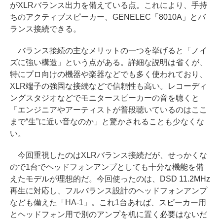
がXLRバランス出力を備えている点。これにより、手持
ちのアクティブスピーカー、GENELEC「8010A」とバ
ランス接続できる。
バランス接続の主なメリットの一つを挙げると「ノイ
ズに強い構造」という点がある。詳細な説明は省くが、
特にプロ向けの機器や楽器などでも多く使われており、
XLR端子の強固な接続などで信頼性も高い。レコーディ
ングスタジオなどでモニタースピーカーの音を聴くと
「エンジニアやアーティストが普段聴いているのはここ
まで“生”に近い音なのか」と驚かされることも少なくな
い。
今回重視したのはXLRバランス接続だが、せっかくな
ので1台でヘッドフォンアンプとしても十分な機能を備
えたモデルが理想的だ。今回使ったのは、DSD 11.2MHz
再生に対応し、フルバランス設計のヘッドフォンアンプ
なども備えた「HA-1」。これ1台あれば、スピーカー用
とヘッドフォン用で別のアンプを机に置く必要はないだ