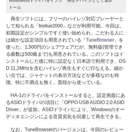
Windows用ドライバをインス
再生デバイスとして選択
トール
再生ソフトには、フリーのハイレゾ対応プレーヤーと
して知られる「foobar2000」などが利用可能。今回は、
初期設定がシンプルですぐ使い始められ、こだわる人に
は細かな設定項目も用意されている「
TuneBrowser
」を
使った。1,500円のシェアウェアだが、無料版(管理でき
る曲数は500曲まで)も用意されている。このソフトはイ
ンストールした後に特に設定なく日本語で利用でき、DS
D 11.2MHzを含むハイレゾ再生もすぐに行なえる。細か
い点では、ジャケットの表示方法などが多様なのも特
徴。特に不満点も無く、普段から使っている。
HA-1のドライバをインストールすると、設定画面にあ
るASIOドライバの項目に「OPPO USB AUDIO 2.0 ASIO
Driver」が追加。ASIOドライバにより、Windowsのオー
ディオエンジンによる音質劣化を回避して再生できる。
なお、TuneBrowserのバージョンは、今回のレビュー