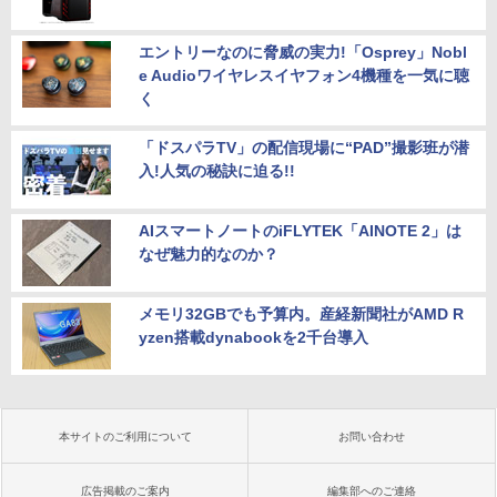
エントリーなのに脅威の実力!「Osprey」Nobl
e Audioワイヤレスイヤフォン4機種を一気に聴
く
「ドスパラTV」の配信現場に“PAD”撮影班が潜
入!人気の秘訣に迫る!!
AIスマートノートのiFLYTEK「AINOTE 2」は
なぜ魅力的なのか？
メモリ32GBでも予算内。産経新聞社がAMD R
yzen搭載dynabookを2千台導入
本サイトのご利用について
お問い合わせ
広告掲載のご案内
編集部へのご連絡